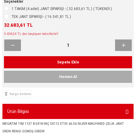
Seçenekler
ikleri
ntlar
1 TAKIM (4 adet) JANT SİPARİŞİ - ( 32.683,61 TL ) ( TÜKENDİ )
TEK JANT SİPARİŞİ - ( 16.341,81 TL )
ş Lastikleri
ntlar
32.683,61 TL
3.404,54 TL den başlayan taksitlerle!!
ntlar
ntlar
Sepete Ekle
ntlar
Hemen Al
 / KROM SERİ
Kargo bedava
rı
Ürün Bilgisi
cari Çelik Jantlar
MEGATIM TIM 1137 8.5X18 İNÇ 5X112 ET35 66.56 SILVER MACHINED ÇELİK JANT
lik Jant
ÜRÜN RENGİ GÜMÜŞ GRİDİR