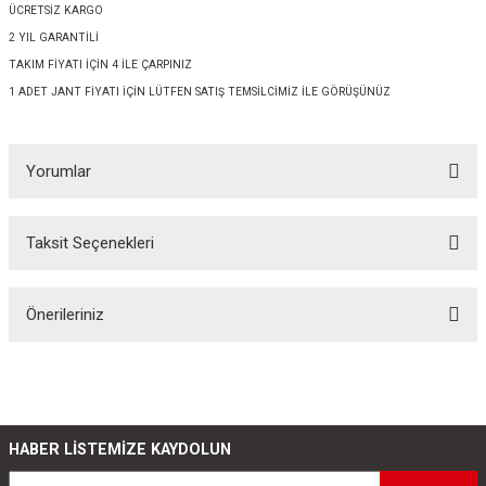
ÜCRETSİZ KARGO
2 YIL GARANTİLİ
TAKIM FİYATI İÇİN 4 İLE ÇARPINIZ
1 ADET JANT FİYATI İÇİN LÜTFEN SATIŞ TEMSİLCİMİZ İLE GÖRÜŞÜNÜZ
Yorumlar
Taksit Seçenekleri
Bu ürüne ilk yorumu siz yapın!
Önerileriniz
Yorum Yaz
Bu ürünün fiyat bilgisi, resim, ürün açıklamalarında ve diğer konularda
yetersiz gördüğünüz noktaları öneri formunu kullanarak tarafımıza
iletebilirsiniz.
Görüş ve önerileriniz için teşekkür ederiz.
HABER LİSTEMİZE KAYDOLUN
Ürün resmi kalitesiz, bozuk veya görüntülenemiyor.