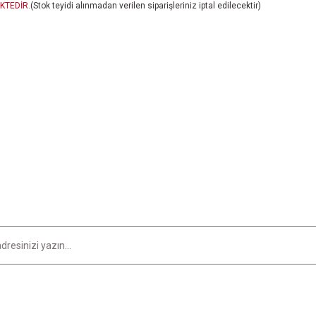
KTEDİR.
(Stok teyidi alınmadan verilen siparişleriniz iptal edilecektir)
er konularda yetersiz gördüğünüz noktaları öneri formunu kullanarak tarafımıza i
Bu ürüne ilk yorumu siz yapın!
Yorum Yaz