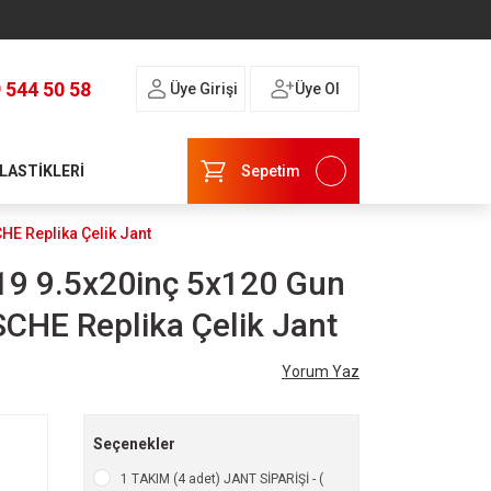
 544 50 58
Üye Girişi
Üye Ol
 LASTİKLERİ
Sepetim
E Replika Çelik Jant
19 9.5x20inç 5x120 Gun
HE Replika Çelik Jant
Yorum Yaz
Seçenekler
1 TAKIM (4 adet) JANT SİPARİŞİ - (