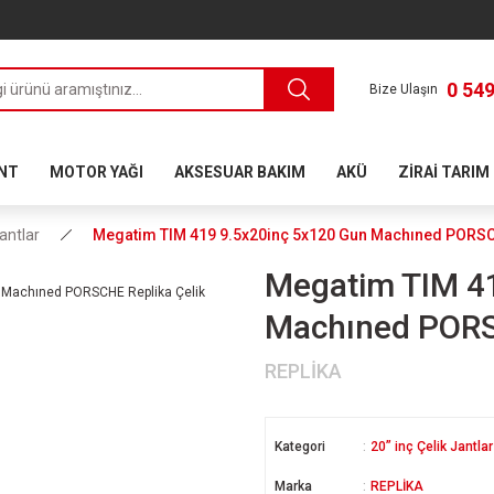
0 549
Bize Ulaşın
ANT
MOTOR YAĞI
AKSESUAR BAKIM
AKÜ
ZİRAİ TARIM
Jantlar
Megatim TIM 419 9.5x20inç 5x120 Gun Machıned PORSCH
Megatim TIM 4
Machıned PORSC
REPLİKA
Kategori
20” inç Çelik Jantlar
Marka
REPLİKA