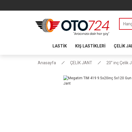
LASTİK
KIŞ LASTİKLERİ
ÇELİK J
Anasayfa
ÇELİK JANT
20” inç Çelik 