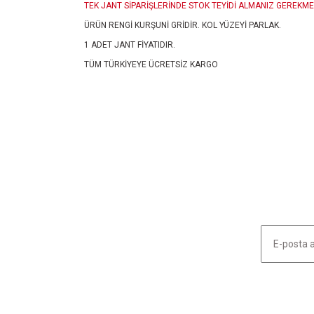
TEK JANT SİPARİŞLERİNDE STOK TEYİDİ ALMANIZ GEREKME
ÜRÜN RENGİ KURŞUNİ GRİDİR. KOL YÜZEYİ PARLAK.
1 ADET JANT FİYATIDIR.
TÜM TÜRKİYEYE ÜCRETSİZ KARGO
Bu ürünün fiyat bilgisi, resim, ürün açıklamalarında ve diğ
Görüş ve önerileriniz için teşekkür ederiz.
Ürün resmi kalitesiz, bozuk veya görüntülenemiyor.
Ürün açıklamasında eksik bilgiler bulunuyor.
Ürün bilgilerinde hatalar bulunuyor.
Ürün fiyatı diğer sitelerden daha pahalı.
Bu ürüne benzer farklı alternatifler olmalı.
HABER LİSTEMİZE KAYDOLUN