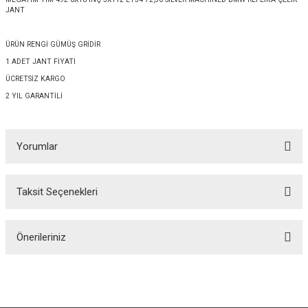
JANT
ÜRÜN RENGİ GÜMÜŞ GRİDİR
1 ADET JANT FİYATI
ÜCRETSİZ KARGO
2 YIL GARANTİLİ
Yorumlar
Taksit Seçenekleri
Bu ürüne ilk yorumu siz yapın!
Önerileriniz
Yorum Yaz
Bu ürünün fiyat bilgisi, resim, ürün açıklamalarında ve diğer konularda
yetersiz gördüğünüz noktaları öneri formunu kullanarak tarafımıza
iletebilirsiniz.
Görüş ve önerileriniz için teşekkür ederiz.