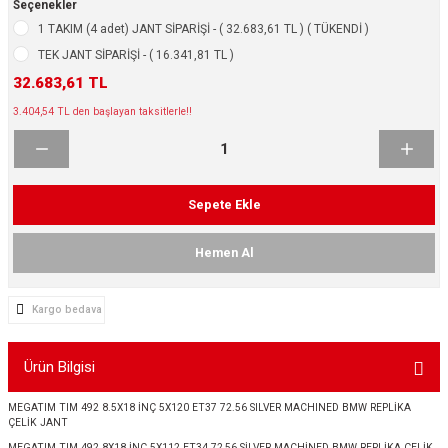
Seçenekler
ikleri
ntlar
1 TAKIM (4 adet) JANT SİPARİŞİ - ( 32.683,61 TL ) ( TÜKENDİ )
TEK JANT SİPARİŞİ - ( 16.341,81 TL )
ş Lastikleri
ntlar
32.683,61 TL
3.404,54 TL den başlayan taksitlerle!!
ntlar
ntlar
Sepete Ekle
ntlar
Hemen Al
 / KROM SERİ
Kargo bedava
rı
Ürün Bilgisi
cari Çelik Jantlar
MEGATIM TIM 492 8.5X18 İNÇ 5X120 ET37 72.56 SILVER MACHINED BMW REPLİKA
lik Jant
ÇELİK JANT
MEGATIM TIM 492 8X18 İNÇ 5X112 ET34 72,56 SİLVER MACHİNED BMW REPLİKA ÇELİK