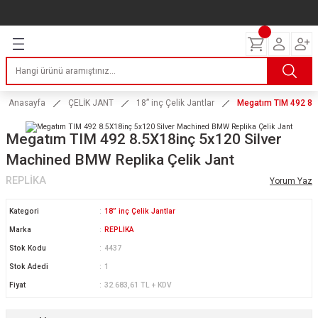
Geri Dön
Geri Dön
Geri Dön
Geri Dön
Geri Dön
Geri Dön
Geri Dön
ERİ
I
AKIM
 LASTİKLERİ
Lastikleri
tikleri
ntlar
uarı
ri
ikleri
Anasayfa
ÇELİK JANT
18” inç Çelik Jantlar
Megatım TIM 492 8.5
 Lastikleri
tikleri
ntlar
tik
Megatım TIM 492 8.5X18inç 5x120 Silver
Machined BMW Replika Çelik Jant
reyler Lastikleri
tikleri
ntlar
yon ve Fren Yağları
ik
REPLİKA
Yorum Yaz
stikleri
tikleri
ntlar
ve Katkı Yağları
astik
Kategori
18” inç Çelik Jantlar
ns Hız Lastikleri
tikleri
ntlar
uarı
Marka
REPLİKA
Stok Kodu
4437
tikleri
ntlar
Yağları
Stok Adedi
1
Fiyat
32.683,61 TL + KDV
tikleri
ntlar