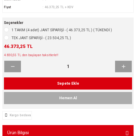
ikleri
ntlar
Fiyat
46.373,25 TL + KDV
ş Lastikleri
ntlar
Seçenekler
1 TAKIM (4 adet) JANT SİPARİŞİ - ( 46.373,25 TL ) ( TÜKENDİ )
ntlar
TEK JANT SİPARİŞİ - ( 23.504,25 TL )
46.373,25 TL
ntlar
4.830,55 TL den başlayan taksitlerle!!
ntlar
 / KROM SERİ
Sepete Ekle
rı
Hemen Al
cari Çelik Jantlar
Kargo bedava
lik Jant
Ürün Bilgisi