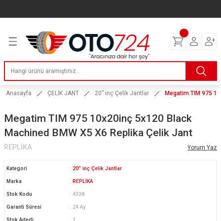
Geri Dön
Geri Dön
Geri Dön
Geri Dön
Geri Dön
Geri Dön
Geri Dön
ERİ
I
AKIM
 LASTİKLERİ
Lastikleri
tikleri
ntlar
uarı
ri
ikleri
 Lastikleri
tikleri
ntlar
tik
Anasayfa
ÇELİK JANT
20” inç Çelik Jantlar
Megatim TIM 975 10
reyler Lastikleri
tikleri
ntlar
yon ve Fren Yağları
ik
Megatim TIM 975 10x20inç 5x120 Black
Machined BMW X5 X6 Replika Çelik Jant
stikleri
tikleri
ntlar
ve Katkı Yağları
astik
REPLİKA
Yorum Yaz
ns Hız Lastikleri
tikleri
ntlar
uarı
Kategori
20” inç Çelik Jantlar
Marka
REPLİKA
tikleri
ntlar
Yağları
Stok Kodu
4338
Garanti Süresi
24 Ay
tikleri
ntlar
Stok Adedi
1