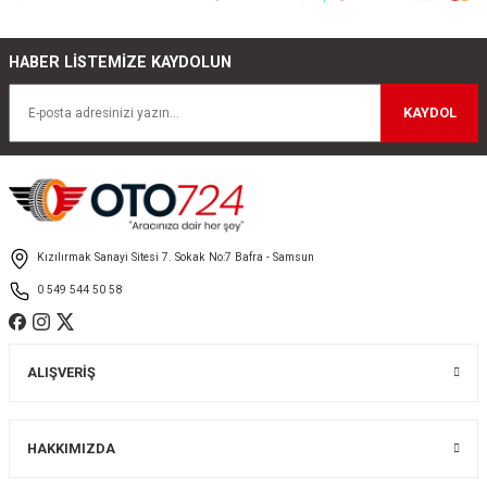
Görüş ve önerileriniz için teşekkür ederiz.
HABER LİSTEMİZE KAYDOLUN
Ürün resmi kalitesiz, bozuk veya görüntülenemiyor.
Ürün açıklamasında eksik bilgiler bulunuyor.
KAYDOL
Ürün bilgilerinde hatalar bulunuyor.
Ürün fiyatı diğer sitelerden daha pahalı.
Bu ürüne benzer farklı alternatifler olmalı.
Kızılırmak Sanayi Sitesi 7. Sokak No:7 Bafra - Samsun
0 549 544 50 58
Gönder
ALIŞVERİŞ
HAKKIMIZDA