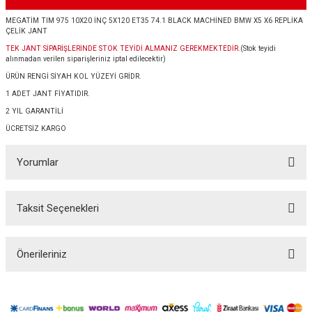
MEGATİM TIM 975 10X20 İNÇ 5X120 ET35 74.1 BLACK MACHİNED BMW X5 X6 REPLİKA
ÇELİK JANT
TEK JANT SİPARİŞLERİNDE STOK TEYİDİ ALMANIZ GEREKMEKTEDİR.
(Stok teyidi
alınmadan verilen siparişleriniz iptal edilecektir)
ÜRÜN RENGİ SİYAH KOL YÜZEYİ GRİDR.
1 ADET JANT FİYATIDIR.
2 YIL GARANTİLİ
ÜCRETSİZ KARGO
Yorumlar
Taksit Seçenekleri
Bu ürüne ilk yorumu siz yapın!
Önerileriniz
Yorum Yaz
Bu ürünün fiyat bilgisi, resim, ürün açıklamalarında ve diğer konularda
yetersiz gördüğünüz noktaları öneri formunu kullanarak tarafımıza
iletebilirsiniz.