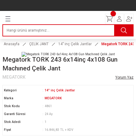
Geri Dön
Geri Dön
Geri Dön
Geri Dön
Geri Dön
Geri Dön
Geri Dön
ERİ
I
AKIM
 LASTİKLERİ
Lastikleri
tikleri
ntlar
uarı
ri
ikleri
Anasayfa
ÇELİK JANT
14” inç Çelik Jantlar
Megatork TORK 243 
 Lastikleri
tikleri
ntlar
tik
Megatork TORK 243 6x14inç 4x108 Gun
Machıned Çelik Jant
reyler Lastikleri
tikleri
ntlar
yon ve Fren Yağları
ik
MEGATORK
Yorum Yaz
stikleri
tikleri
ntlar
ve Katkı Yağları
astik
Kategori
14” inç Çelik Jantlar
ns Hız Lastikleri
tikleri
ntlar
uarı
Marka
MEGATORK
Stok Kodu
4861
tikleri
ntlar
Yağları
Garanti Süresi
24 Ay
Stok Adedi
1
tikleri
ntlar
Fiyat
16.846,83 TL + KDV