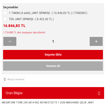
ikleri
ntlar
Seçenekler
1 TAKIM (4 adet) JANT SİPARİŞİ - ( 16.846,83 TL ) ( TÜKENDİ )
ş Lastikleri
ntlar
TEK JANT SİPARİŞİ - ( 8.423,42 TL )
16.846,83 TL
ntlar
1.754,88 TL den başlayan taksitlerle!!
ntlar
ntlar
Sepete Ekle
 / KROM SERİ
Hemen Al
rı
Kargo bedava
cari Çelik Jantlar
Ürün Bilgisi
lik Jant
MEGATORK TORK 243 6X14 İNÇ 4X108 ET20 73.1 GUN MACHINED ÇELİK JANT