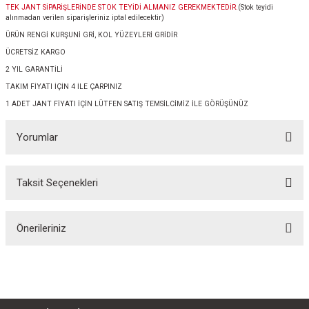
TEK JANT SİPARİŞLERİNDE STOK TEYİDİ ALMANIZ GEREKMEKTEDİR.
(Stok teyidi
alınmadan verilen siparişleriniz iptal edilecektir)
ÜRÜN RENGİ KURŞUNİ GRİ, KOL YÜZEYLERİ GRİDİR
ÜCRETSİZ KARGO
2 YIL GARANTİLİ
TAKIM FİYATI İÇİN 4 İLE ÇARPINIZ
1 ADET JANT FİYATI İÇİN LÜTFEN SATIŞ TEMSİLCİMİZ İLE GÖRÜŞÜNÜZ
Yorumlar
Taksit Seçenekleri
Bu ürüne ilk yorumu siz yapın!
Önerileriniz
Yorum Yaz
Bu ürünün fiyat bilgisi, resim, ürün açıklamalarında ve diğer konularda
yetersiz gördüğünüz noktaları öneri formunu kullanarak tarafımıza
iletebilirsiniz.
Görüş ve önerileriniz için teşekkür ederiz.