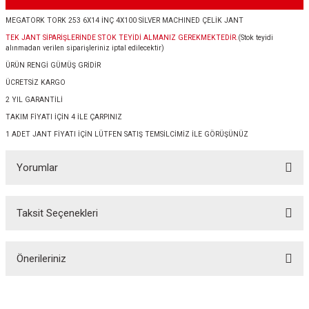
MEGATORK TORK 253 6X14 İNÇ 4X100 SİLVER MACHINED ÇELİK JANT
TEK JANT SİPARİŞLERİNDE STOK TEYİDİ ALMANIZ GEREKMEKTEDİR.
(Stok teyidi
alınmadan verilen siparişleriniz iptal edilecektir)
ÜRÜN RENGİ GÜMÜŞ GRİDİR
ÜCRETSİZ KARGO
2 YIL GARANTİLİ
TAKIM FİYATI İÇİN 4 İLE ÇARPINIZ
1 ADET JANT FİYATI İÇİN LÜTFEN SATIŞ TEMSİLCİMİZ İLE GÖRÜŞÜNÜZ
Yorumlar
Taksit Seçenekleri
Bu ürüne ilk yorumu siz yapın!
Önerileriniz
Yorum Yaz
Bu ürünün fiyat bilgisi, resim, ürün açıklamalarında ve diğer konularda
yetersiz gördüğünüz noktaları öneri formunu kullanarak tarafımıza