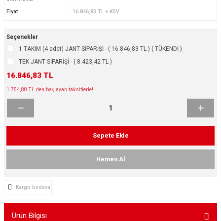
ikleri
ntlar
Fiyat
16.846,83 TL + KDV
ş Lastikleri
ntlar
Seçenekler
1 TAKIM (4 adet) JANT SİPARİŞİ - ( 16.846,83 TL ) ( TÜKENDİ )
ntlar
TEK JANT SİPARİŞİ - ( 8.423,42 TL )
16.846,83 TL
ntlar
1.754,88 TL den başlayan taksitlerle!!
ntlar
 / KROM SERİ
Sepete Ekle
rı
Hemen Al
cari Çelik Jantlar
Kargo bedava
lik Jant
Ürün Bilgisi