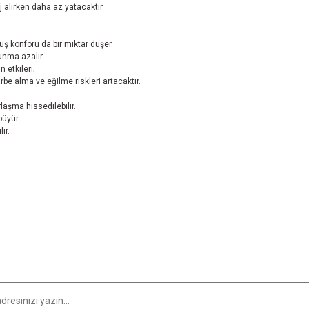
 alırken daha az yatacaktır.
rüş konforu da bir miktar düşer.
tunma azalır
 etkileri;
arbe alma ve eğilme riskleri artacaktır.
laşma hissedilebilir.
büyür.
ir.
er konularda yetersiz gördüğünüz noktaları öneri formunu kullanarak tarafımıza i
Bu ürüne ilk yorumu siz yapın!
Yorum Yaz