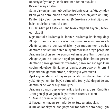
sebebiyle fiyatları yüksek, üretim adetleri düşüktür.
Birkaç tavsiye daha...
Satın alırken jantların görsel kontrolünü yapınız. Yüzeyinde
Bijon ya da somunların araca monte ederken janta oturduğu
Kaliteli bijon/somun kullanınız. (Mümkünse orjinal bijon/so
belirli aralıklarla kontrol edin.
ETRTO (Avrupa Lastik ve Jant Teknik Organizasyonu) binek ar
etmektedir.
Kışın mutlaka kış lastiği kullanınız. Kış lastiği kar lastiği de
Aldığınız jantın aracınıza işlem yapılmadan sorunsuz monte 
Aldığınız jantın aracınıza ek işlem yapılmadan monte edilebi
Jantlarda off-set mesafesini ayarlamak için araya parça (fla
Aracınızda bijon yerine somun kullanılıyorsa 5mm.'den kalın
Aldığınız jantın aracınızın ağırlığını taşıyabilir olması gerekir
Jantların gerek geometrik özellikleri, gerekse test ağırlıklar
seçiminde güvenliğiniz açısından başvurulacak en önemli kayn
kapasitesini garanti etmez, dolayısıyla yetersizdir.
Aplikasyon tablosu olmayan ya da tablosunda jant test yükü 
yükünün yarısından büyük olmalıdır. Test yükü değeri de yazm
Jantımızı ne kadar büyütmeliyiz?
Aracınıza uygun çap ve genişlikte jant alınız. Uzun ömürlü ve
Jant genişliği ve çapını büyütmenin olumlu etkileri;
1. Aracın görsel algısını değiştirir.
2. Kaygan olmayan zeminlerde yol tutuşu artacaktır.
3. Kullanılacak yeni lastiğin yanak mesafesi daralacağı için 