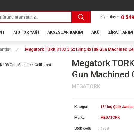
0 549
Bize Ulaşın
ANT
MOTOR YAĞI
AKSESUAR BAKIM
AKÜ
ZİRAİ TARIM
Jantlar
Megatork TORK 3102 5.5x13inç 4x108 Gun Machined Çel
Megatork TORK
Gun Machined Ç
MEGATORK
Kategori
13” inç Çelik Jantlar
Marka
MEGATORK
Stok Kodu
4938