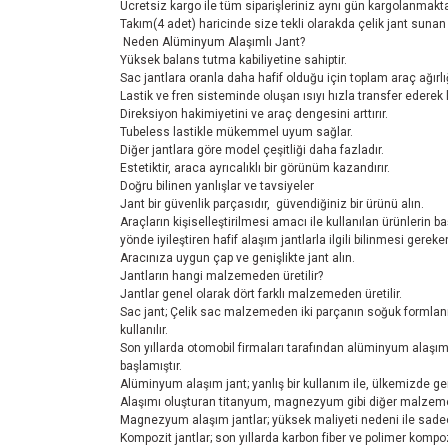
Ücretsiz kargo ile tüm siparişleriniz aynı gün kargolanmakta
Takım(4 adet) haricinde size tekli olarakda çelik jant sun
Neden Alüminyum Alaşımlı Jant?
Yüksek balans tutma kabiliyetine sahiptir.
Sac jantlara oranla daha hafif olduğu için toplam araç ağırlı
Lastik ve fren sisteminde oluşan ısıyı hızla transfer ederek 
Direksiyon hakimiyetini ve araç dengesini arttırır.
Tubeless lastikle mükemmel uyum sağlar.
Diğer jantlara göre model çeşitliği daha fazladır.
Estetiktir, araca ayrıcalıklı bir görünüm kazandırır.
Doğru bilinen yanlışlar ve tavsiyeler
Jant bir güvenlik parçasıdır, güvendiğiniz bir ürünü alın.
Araçların kişiselleştirilmesi amacı ile kullanılan ürünlerin 
yönde iyileştiren hafif alaşım jantlarla ilgili bilinmesi ger
Aracınıza uygun çap ve genişlikte jant alın.
Jantların hangi malzemeden üretilir?
Jantlar genel olarak dört farklı malzemeden üretilir.
Sac jant; Çelik sac malzemeden iki parçanın soğuk formlanmas
kullanılır.
Son yıllarda otomobil firmaları tarafından alüminyum alaşım 
başlamıştır.
Alüminyum alaşım jant; yanlış bir kullanım ile, ülkemizde ge
Alaşımı oluşturan titanyum, magnezyum gibi diğer malzemele
Magnezyum alaşım jantlar; yüksek maliyeti nedeni ile sadec
Kompozit jantlar; son yıllarda karbon fiber ve polimer kompozi