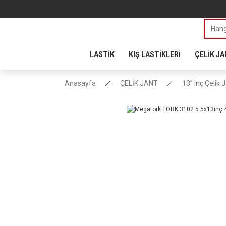
LASTİK
KIŞ LASTİKLERİ
ÇELİK J
Anasayfa
ÇELİK JANT
13” inç Çelik 