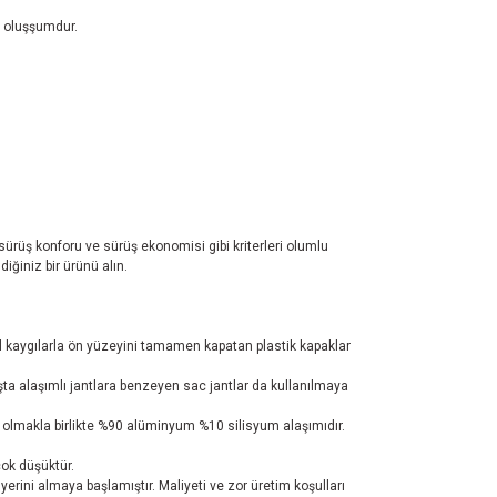
r oluşşumdur.
 sürüş konforu ve sürüş ekonomisi gibi kriterleri olumlu
iğiniz bir ürünü alın.
sel kaygılarla ön yüzeyini tamamen kapatan plastik kapaklar
şta alaşımlı jantlara benzeyen sac jantlar da kullanılmaya
er olmakla birlikte %90 alüminyum %10 silisyum alaşımıdır.
ok düşüktür.
 yerini almaya başlamıştır. Maliyeti ve zor üretim koşulları