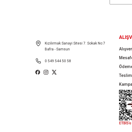
ALIŞV
Kızılırmak Sanayi Sitesi 7. Sokak No:7
Alışver
Bafra - Samsun
Mesafe
0 549 544 50 58
Ödeme
Teslima
Kampa