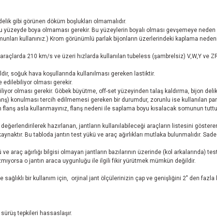
 delik gibi görünen döküm boşlukları olmamalıdır.
 yüzeyde boya olmaması gerekir. Bu yüzeylerin boyalı olması gevşemeye neden ol
munları kullanınız.) Krom görünümlü parlak bijonların üzerlerindeki kaplama neden
açlarda 210 km/s ve üzeri hızlarda kullanılan tubeless (şambrelsiz) V,W,Y ve ZR ti
ğildir, soğuk hava koşullarında kullanılması gereken lastiktir.
edilebiliyor olması gerekir.
liyor olması gerekir. Göbek büyütme, off-set yüzeyinden talaş kaldırma, bijon delikl
nş) konulması tercih edilmemesi gereken bir durumdur, zorunlu ise kullanılan parça
 flanş asla kullanmayınız, flanş nedeni ile saplama boyu kısalacak somunun tuttuğ
.
ı değerlendirilerek hazırlanan, jantların kullanılabileceği araçların listesini göste
aktır. Bu tabloda jantın test yükü ve araç ağırlıkları mutlaka bulunmalıdır. Sadece
ve araç ağırlığı bilgisi olmayan jantların bazılarının üzerinde (kol arkalarında) 
ıyorsa o jantın araca uygunluğu ile ilgili fikir yürütmek mümkün değildir.
 sağlıklı bir kullanım için, orjinal jant ölçülerinizin çap ve genişliğini 2" den faz
sürüş tepkileri hassaslaşır.