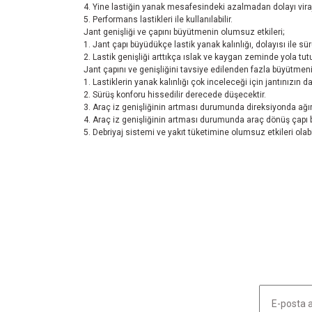
4. Yine lastiğin yanak mesafesindeki azalmadan dolayı viraj
5. Performans lastikleri ile kullanılabilir.
Jant genişliği ve çapını büyütmenin olumsuz etkileri;
1. Jant çapı büyüdükçe lastik yanak kalınlığı, dolayısı ile sü
2. Lastik genişliği arttıkça ıslak ve kaygan zeminde yola tu
Jant çapını ve genişliğini tavsiye edilenden fazla büyütmenin
1. Lastiklerin yanak kalınlığı çok inceleceği için jantınızın d
2. Sürüş konforu hissedilir derecede düşecektir.
3. Araç iz genişliğinin artması durumunda direksiyonda ağır
4. Araç iz genişliğinin artması durumunda araç dönüş çapı 
5. Debriyaj sistemi ve yakıt tüketimine olumsuz etkileri olabil
Bu ürünün fiyat bilgisi, resim, ürün açıklamalarında ve diğ
Görüş ve önerileriniz için teşekkür ederiz.
Ürün resmi kalitesiz, bozuk veya görüntülenemiyor.
Ürün açıklamasında eksik bilgiler bulunuyor.
Ürün bilgilerinde hatalar bulunuyor.
Ürün fiyatı diğer sitelerden daha pahalı.
Bu ürüne benzer farklı alternatifler olmalı.
HABER LİSTEMİZE KAYDOLUN