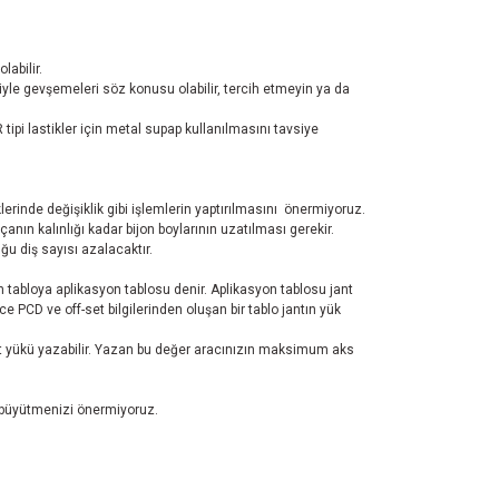
abilir.
iyle gevşemeleri söz konusu olabilir, tercih etmeyin ya da
pi lastikler için metal supap kullanılmasını tavsiye
erinde değişiklik gibi işlemlerin yaptırılmasını önermiyoruz.
nın kalınlığı kadar bijon boylarının uzatılması gerekir.
u diş sayısı azalacaktır.
ren tabloya aplikasyon tablosu denir. Aplikasyon tablosu jant
 PCD ve off-set bilgilerinden oluşan bir tablo jantın yük
test yükü yazabilir. Yazan bu değer aracınızın maksimum aks
la büyütmenizi önermiyoruz.