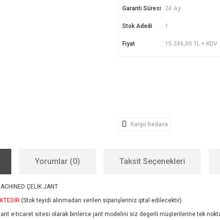
Garanti Süresi
24 Ay
Stok Adedi
1
Fiyat
15.246,00 TL + KDV
Kargo bedava
Yorumlar (0)
Taksit Seçenekleri
MACHINED ÇELİK JANT
KTEDİR.
(Stok teyidi alınmadan verilen siparişleriniz iptal edilecektir)
jant e-ticaret sitesi olarak binlerce jant modelini siz degerli müşterilerine tek nokt