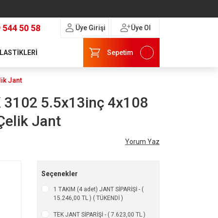
 544 50 58
Üye Girişi
Üye Ol
 LASTİKLERİ
Sepetim
ik Jant
 3102 5.5x13inç 4x108
elik Jant
Yorum Yaz
Seçenekler
1 TAKIM (4 adet) JANT SİPARİŞİ - (
15.246,00 TL ) ( TÜKENDİ )
TEK JANT SİPARİŞİ - ( 7.623,00 TL )