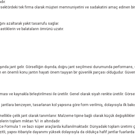
dır.
an sektördeki tek firma olarak müşteri memnuniyetini ve sadakatini amaç edinen bi
ğını azaltarak yakıt tasarrufu sağlar.
lastiklerin ve balataların ömrünü uzatır.
başında jant gelir. Görselliğin dışında; doğru jant seçilmesi durumunda performans,
eken en önemli konu jantın hayati önem taşıyan bir güvenlik parçası olduğudur. Güvend
ı ve kaynakla birleştirilmesi ile üretilir. Genel olarak siyah renkte üretilir. Gör
jantlara benzeyen, tasarlanan kol yapısına göre form verilmiş, dolayısıyla ilk bakı
nellikle çelik jant olarak tanımlanır. Malzeme tipine bağlı olarak küçük değişiklikl
rin toplam miktarı %1 in altındadır.
e Formula 1 ve bazı süper araçlarda kullanılmaktadır. Dünyadaki toplam üretimi ç
tli, yapısı itibariyle dayanımı yüksek dolayısıyla da oldukça hafif jantlar fuarlarda