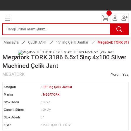
Geri Dön
Geri Dön
Geri Dön
Geri Dön
Geri Dön
Geri Dön
Geri Dön
ERİ
I
AKIM
 LASTİKLERİ
Lastikleri
tikleri
ntlar
uarı
ri
ikleri
Anasayfa
ÇELİK JANT
15” inç Çelik Jantlar
Megatork TORK 3186 
 Lastikleri
tikleri
ntlar
tik
Megatork TORK 3186 6.5x15inç 4x100 Silver
Machined Çelik Jant
reyler Lastikleri
tikleri
ntlar
yon ve Fren Yağları
ik
MEGATORK
Yorum Yaz
stikleri
tikleri
ntlar
ve Katkı Yağları
astik
Kategori
15” inç Çelik Jantlar
ns Hız Lastikleri
tikleri
ntlar
uarı
Marka
MEGATORK
Stok Kodu
3727
tikleri
ntlar
Yağları
Garanti Süresi
24 Ay
Stok Adedi
1
tikleri
ntlar
Fiyat
20.010,38 TL + KDV