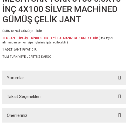
İNÇ 4X100 SİLVER MACHİNED
GÜMÜŞ ÇELİK JANT
ÜRÜN RENGİ GÜMÜŞ GRİDİR.
TEK JANT SİPARİŞLERİNDE STOK TEYİDİ ALMANIZ GEREKMEKTEDİR.
(Stok teyidi
alınmadan verilen siparişleriniz iptal edilecektir)
1 ADET JANT FİYATIDIR.
TÜM TÜRKİYEYE ÜCRETSİZ KARGO
Yorumlar
Taksit Seçenekleri
Bu ürüne ilk yorumu siz yapın!
Önerileriniz
Yorum Yaz
Bu ürünün fiyat bilgisi, resim, ürün açıklamalarında ve diğer konularda