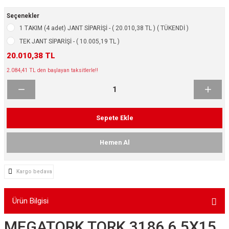
ikleri
ntlar
Seçenekler
1 TAKIM (4 adet) JANT SİPARİŞİ - ( 20.010,38 TL ) ( TÜKENDİ )
ş Lastikleri
ntlar
TEK JANT SİPARİŞİ - ( 10.005,19 TL )
20.010,38 TL
ntlar
2.084,41 TL den başlayan taksitlerle!!
ntlar
ntlar
Sepete Ekle
 / KROM SERİ
Hemen Al
rı
Kargo bedava
cari Çelik Jantlar
Ürün Bilgisi
lik Jant
MEGATORK TORK 3186 6.5X15