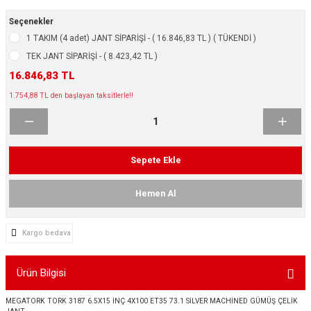
ikleri
ntlar
Seçenekler
1 TAKIM (4 adet) JANT SİPARİŞİ - ( 16.846,83 TL ) ( TÜKENDİ )
ş Lastikleri
ntlar
TEK JANT SİPARİŞİ - ( 8.423,42 TL )
16.846,83 TL
ntlar
1.754,88 TL den başlayan taksitlerle!!
ntlar
ntlar
Sepete Ekle
 / KROM SERİ
Hemen Al
rı
Kargo bedava
cari Çelik Jantlar
Ürün Bilgisi
lik Jant
MEGATORK TORK 3187 6.5X15 İNÇ 4X100 ET35 73.1 SİLVER MACHİNED GÜMÜŞ ÇELİK