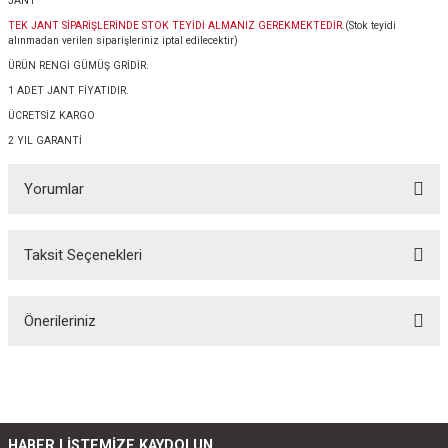
JANT
TEK JANT SİPARİŞLERİNDE STOK TEYİDİ ALMANIZ GEREKMEKTEDİR.
(Stok teyidi
alınmadan verilen siparişleriniz iptal edilecektir)
ÜRÜN RENGİ GÜMÜŞ GRİDİR.
1 ADET JANT FİYATIDIR.
ÜCRETSİZ KARGO
2 YIL GARANTİ
Yorumlar
Taksit Seçenekleri
Bu ürüne ilk yorumu siz yapın!
Önerileriniz
Yorum Yaz
Bu ürünün fiyat bilgisi, resim, ürün açıklamalarında ve diğer konularda
yetersiz gördüğünüz noktaları öneri formunu kullanarak tarafımıza
iletebilirsiniz.
Görüş ve önerileriniz için teşekkür ederiz.
HABER LİSTEMİZE KAYDOLUN