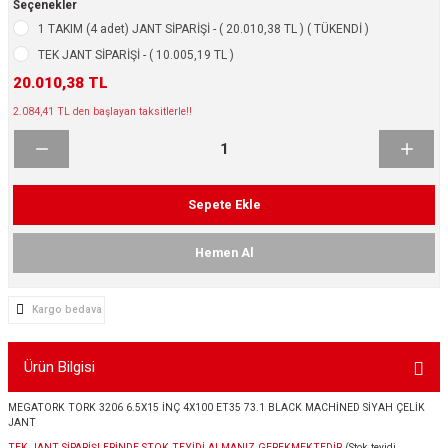
Seçenekler
ikleri
ntlar
1 TAKIM (4 adet) JANT SİPARİŞİ - ( 20.010,38 TL ) ( TÜKENDİ )
TEK JANT SİPARİŞİ - ( 10.005,19 TL )
ş Lastikleri
ntlar
20.010,38 TL
2.084,41 TL den başlayan taksitlerle!!
ntlar
ntlar
Sepete Ekle
ntlar
Hemen Al
 / KROM SERİ
Kargo bedava
rı
Ürün Bilgisi
cari Çelik Jantlar
MEGATORK TORK 3206 6.5X15 İNÇ 4X100 ET35 73.1 BLACK MACHİNED SİYAH ÇELİK
lik Jant
JANT
TEK JANT SİPARİŞLERİNDE STOK TEYİDİ ALMANIZ GEREKMEKTEDİR.
(Stok teyidi