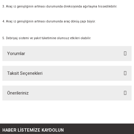
3. Araç iz genişliğinin artması durumunda direksiyonda ağırlaşma hissedilebilir.
4. Araç iz genişliğinin artması durumunda araç dönüş çapı büyür.
5. Debriyaj sistemi ve yakıt tüketimine olumsuz etkileri olabilir.
Yorumlar
Taksit Seçenekleri
Bu ürüne ilk yorumu siz yapın!
Önerileriniz
Yorum Yaz
Bu ürünün fiyat bilgisi, resim, ürün açıklamalarında ve diğer konularda
yetersiz gördüğünüz noktaları öneri formunu kullanarak tarafımıza
iletebilirsiniz.
Görüş ve önerileriniz için teşekkür ederiz.
HABER LİSTEMİZE KAYDOLUN