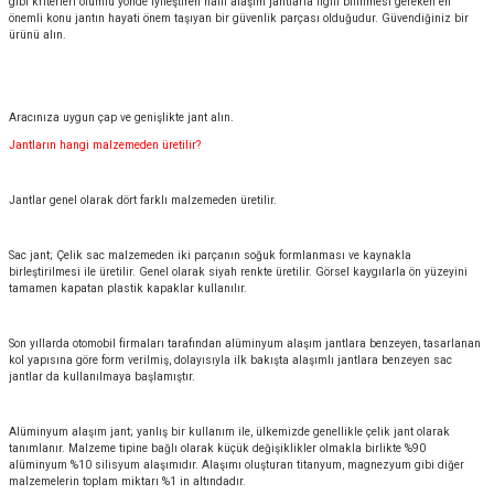
gibi kriterleri olumlu yönde iyileştiren hafif alaşım jantlarla ilgili bilinmesi gereken en
önemli konu jantın hayati önem taşıyan bir güvenlik parçası olduğudur. Güvendiğiniz bir
ürünü alın.
Aracınıza uygun çap ve genişlikte jant alın.
Jantların hangi malzemeden üretilir?
Jantlar genel olarak dört farklı malzemeden üretilir.
Sac jant; Çelik sac malzemeden iki parçanın soğuk formlanması ve kaynakla
birleştirilmesi ile üretilir. Genel olarak siyah renkte üretilir. Görsel kaygılarla ön yüzeyini
tamamen kapatan plastik kapaklar kullanılır.
Son yıllarda otomobil firmaları tarafından alüminyum alaşım jantlara benzeyen, tasarlanan
kol yapısına göre form verilmiş, dolayısıyla ilk bakışta alaşımlı jantlara benzeyen sac
jantlar da kullanılmaya başlamıştır.
Alüminyum alaşım jant; yanlış bir kullanım ile, ülkemizde genellikle çelik jant olarak
tanımlanır. Malzeme tipine bağlı olarak küçük değişiklikler olmakla birlikte %90
alüminyum %10 silisyum alaşımıdır. Alaşımı oluşturan titanyum, magnezyum gibi diğer
malzemelerin toplam miktarı %1 in altındadır.