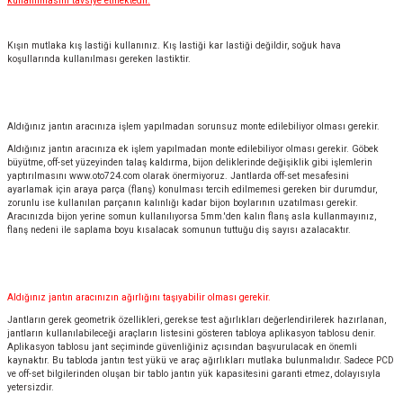
kullanılmasını tavsiye etmektedir.
Kışın mutlaka kış lastiği kullanınız. Kış lastiği kar lastiği değildir, soğuk hava
koşullarında kullanılması gereken lastiktir.
Aldığınız jantın aracınıza işlem yapılmadan sorunsuz monte edilebiliyor olması gerekir.
Aldığınız jantın aracınıza ek işlem yapılmadan monte edilebiliyor olması gerekir. Göbek
büyütme, off-set yüzeyinden talaş kaldırma, bijon deliklerinde değişiklik gibi işlemlerin
yaptırılmasını
www.oto724.com
olarak önermiyoruz. Jantlarda off-set mesafesini
ayarlamak için araya parça (flanş) konulması tercih edilmemesi gereken bir durumdur,
zorunlu ise kullanılan parçanın kalınlığı kadar bijon boylarının uzatılması gerekir.
Aracınızda bijon yerine somun kullanılıyorsa 5mm.'den kalın flanş asla kullanmayınız,
flanş nedeni ile saplama boyu kısalacak somunun tuttuğu diş sayısı azalacaktır.
Aldığınız jantın aracınızın ağırlığını taşıyabilir olması gerekir.
Jantların gerek geometrik özellikleri, gerekse test ağırlıkları değerlendirilerek hazırlanan,
jantların kullanılabileceği araçların listesini gösteren tabloya aplikasyon tablosu denir.
Aplikasyon tablosu jant seçiminde güvenliğiniz açısından başvurulacak en önemli
kaynaktır. Bu tabloda jantın test yükü ve araç ağırlıkları mutlaka bulunmalıdır. Sadece PCD
ve off-set bilgilerinden oluşan bir tablo jantın yük kapasitesini garanti etmez, dolayısıyla
yetersizdir.