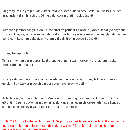
Magnezyum alaşım jantlar; yüksek maliyeti nedeni ile sadece Formula 1 ve bazı süper
araçlarda kullanılmaktadır. Dünyadaki toplam üretimi çok düşüktür.
Kompozit jantlar; son yıllarda karbon fiber ve polimer kompozitli, yapısı itibariyle dayanımı
yüksek dolayısıyla da oldukça hafif jantlar fuarlarda yerini almaya başlamıştır. Maliyeti ve
zor üretim koşulları sebebiyle fiyatları yüksek, üretim adetleri düşüktür.
Birkaç tavsiye daha...
Satın alırken jantların görsel kontrolünü yapınız. Yüzeyinde delik gibi görünen döküm
boşlukları olmamalıdır.
Bijon ya da somunların araca monte ederken janta oturduğu yüzeyde boya olmaması
gerekir. Bu yüzeylerin boyalı olması gevşemeye neden olabilir.
Kaliteli bijon/somun kullanınız. (Mümkünse orjinal bijon/somunları kullanınız.) Krom
görünümlü parlak bijonların üzerlerindeki kaplama nedeniyle gevşemeleri söz konusu
olabilir, tercih etmeyin ya da belirli aralıklarla kontrol edin.
ETRTO (Avrupa Lastik ve Jant Teknik Organizasyonu) binek araçlarda 210 km/s ve üzeri
hızlarda kullanılan tubeless (şambrelsiz) V,W,Y ve ZR tipi lastikler için metal supap