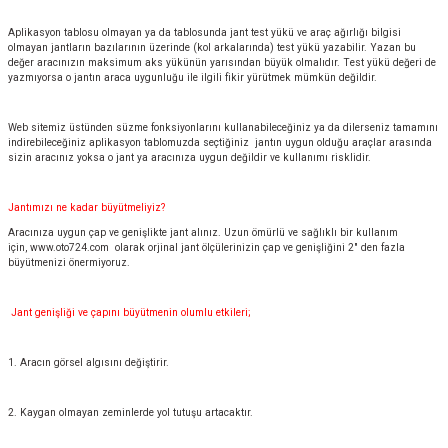
Aplikasyon tablosu olmayan ya da tablosunda jant test yükü ve araç ağırlığı bilgisi
olmayan jantların bazılarının üzerinde (kol arkalarında) test yükü yazabilir. Yazan bu
değer aracınızın maksimum aks yükünün yarısından büyük olmalıdır. Test yükü değeri de
yazmıyorsa o jantın araca uygunluğu ile ilgili fikir yürütmek mümkün değildir.
Web sitemiz üstünden süzme fonksiyonlarını kullanabileceğiniz ya da dilerseniz tamamını
indirebileceğiniz aplikasyon tablomuzda seçtiğiniz jantın uygun olduğu araçlar arasında
sizin aracınız yoksa o jant ya aracınıza uygun değildir ve kullanımı risklidir.
Jantımızı ne kadar büyütmeliyiz?
Aracınıza uygun çap ve genişlikte jant alınız. Uzun ömürlü ve sağlıklı bir kullanım
için,
www.oto724.com
olarak orjinal jant ölçülerinizin çap ve genişliğini 2" den fazla
büyütmenizi önermiyoruz.
Jant genişliği ve çapını büyütmenin olumlu etkileri;
1. Aracın görsel algısını değiştirir.
2. Kaygan olmayan zeminlerde yol tutuşu artacaktır.