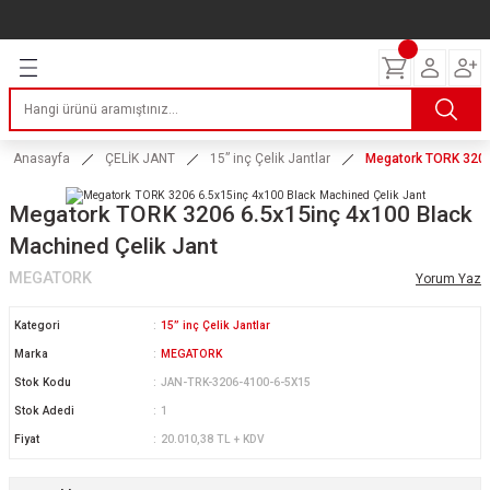
Geri Dön
Geri Dön
Geri Dön
Geri Dön
Geri Dön
Geri Dön
Geri Dön
ERİ
I
AKIM
 LASTİKLERİ
Lastikleri
tikleri
ntlar
uarı
ri
ikleri
Anasayfa
ÇELİK JANT
15” inç Çelik Jantlar
Megatork TORK 3206 
 Lastikleri
tikleri
ntlar
tik
Megatork TORK 3206 6.5x15inç 4x100 Black
Machined Çelik Jant
reyler Lastikleri
tikleri
ntlar
yon ve Fren Yağları
ik
MEGATORK
Yorum Yaz
stikleri
tikleri
ntlar
ve Katkı Yağları
astik
Kategori
15” inç Çelik Jantlar
ns Hız Lastikleri
tikleri
ntlar
uarı
Marka
MEGATORK
Stok Kodu
JAN-TRK-3206-4100-6-5X15
tikleri
ntlar
Yağları
Stok Adedi
1
Fiyat
20.010,38 TL + KDV
tikleri
ntlar