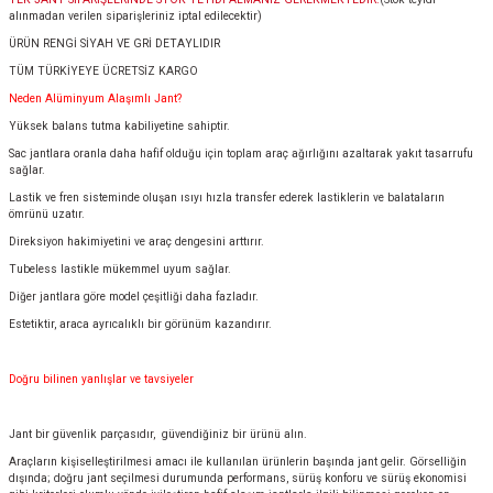
alınmadan verilen siparişleriniz iptal edilecektir)
ÜRÜN RENGİ SİYAH VE GRİ DETAYLIDIR
TÜM TÜRKİYEYE ÜCRETSİZ KARGO
Neden Alüminyum Alaşımlı Jant?
Yüksek balans tutma kabiliyetine sahiptir.
Sac jantlara oranla daha hafif olduğu için toplam araç ağırlığını azaltarak yakıt tasarrufu
sağlar.
Lastik ve fren sisteminde oluşan ısıyı hızla transfer ederek lastiklerin ve balataların
ömrünü uzatır.
Direksiyon hakimiyetini ve araç dengesini arttırır.
Tubeless lastikle mükemmel uyum sağlar.
Diğer jantlara göre model çeşitliği daha fazladır.
Estetiktir, araca ayrıcalıklı bir görünüm kazandırır.
Doğru bilinen yanlışlar ve tavsiyeler
Jant bir güvenlik parçasıdır, güvendiğiniz bir ürünü alın.
Araçların kişiselleştirilmesi amacı ile kullanılan ürünlerin başında jant gelir. Görselliğin
dışında; doğru jant seçilmesi durumunda performans, sürüş konforu ve sürüş ekonomisi