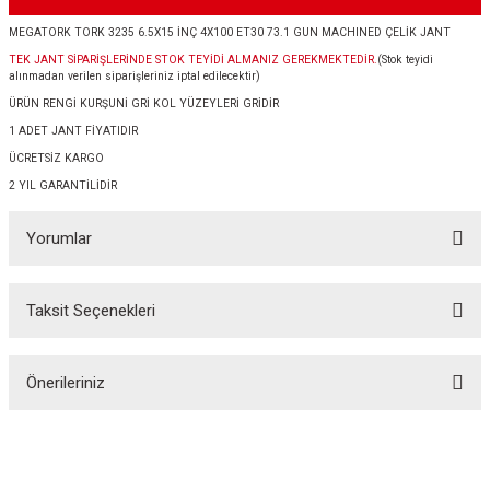
MEGATORK TORK 3235 6.5X15 İNÇ 4X100 ET30 73.1 GUN MACHINED ÇELİK JANT
TEK JANT SİPARİŞLERİNDE STOK TEYİDİ ALMANIZ GEREKMEKTEDİR.
(Stok teyidi
alınmadan verilen siparişleriniz iptal edilecektir)
ÜRÜN RENGİ KURŞUNİ GRİ KOL YÜZEYLERİ GRİDİR
1 ADET JANT FİYATIDIR
ÜCRETSİZ KARGO
2 YIL GARANTİLİDİR
Yorumlar
Taksit Seçenekleri
Bu ürüne ilk yorumu siz yapın!
Önerileriniz
Yorum Yaz
Bu ürünün fiyat bilgisi, resim, ürün açıklamalarında ve diğer konularda
yetersiz gördüğünüz noktaları öneri formunu kullanarak tarafımıza
iletebilirsiniz.