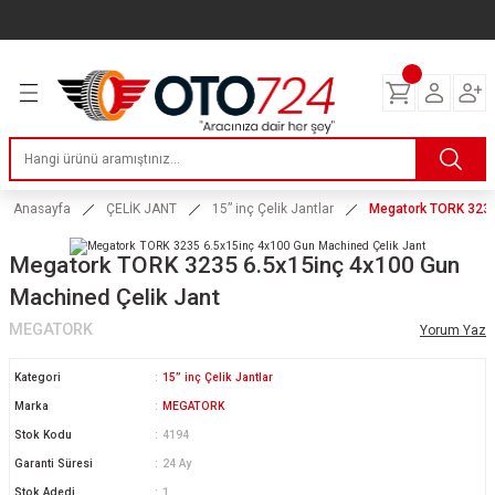
Geri Dön
Geri Dön
Geri Dön
Geri Dön
Geri Dön
Geri Dön
Geri Dön
ERİ
I
AKIM
 LASTİKLERİ
Lastikleri
tikleri
ntlar
uarı
ri
ikleri
 Lastikleri
tikleri
ntlar
tik
Anasayfa
ÇELİK JANT
15” inç Çelik Jantlar
Megatork TORK 3235
reyler Lastikleri
tikleri
ntlar
yon ve Fren Yağları
ik
Megatork TORK 3235 6.5x15inç 4x100 Gun
Machined Çelik Jant
stikleri
tikleri
ntlar
ve Katkı Yağları
astik
MEGATORK
Yorum Yaz
ns Hız Lastikleri
tikleri
ntlar
uarı
Kategori
15” inç Çelik Jantlar
Marka
MEGATORK
tikleri
ntlar
Yağları
Stok Kodu
4194
Garanti Süresi
24 Ay
tikleri
ntlar
Stok Adedi
1