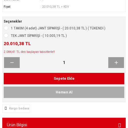
ikleri
ntlar
Fiyat
20.010,38 TL + KDV
ş Lastikleri
ntlar
Seçenekler
1 TAKIM (4 adet) JANT SİPARİŞİ - ( 20.010,38 TL ) ( TÜKENDİ )
ntlar
TEK JANT SİPARİŞİ - ( 10.005,19 TL )
20.010,38 TL
ntlar
2.084,41 TL den başlayan taksitlerle!!
ntlar
 / KROM SERİ
Sepete Ekle
rı
Hemen Al
cari Çelik Jantlar
Kargo bedava
lik Jant
Ürün Bilgisi