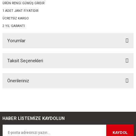
ÜRÜN RENGİ GÜMÜŞ GRİDİR
1 ADET JANT FİYATIDIR
ÜCRETSİZ KARGO
2 YIL GARANTİ
Yorumlar
Taksit Seçenekleri
Bu ürüne ilk yorumu siz yapın!
Önerileriniz
Yorum Yaz
Bu ürünün fiyat bilgisi, resim, ürün açıklamalarında ve diğer konularda
yetersiz gördüğünüz noktaları öneri formunu kullanarak tarafımıza
iletebilirsiniz.
Görüş ve önerileriniz için teşekkür ederiz.
HABER LİSTEMİZE KAYDOLUN
Ürün resmi kalitesiz, bozuk veya görüntülenemiyor.
KAYDOL
Ürün açıklamasında eksik bilgiler bulunuyor.