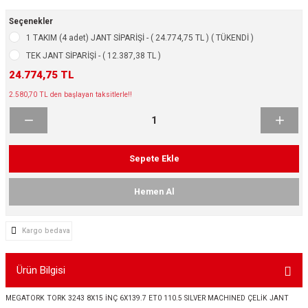
ikleri
ntlar
Seçenekler
1 TAKIM (4 adet) JANT SİPARİŞİ - ( 24.774,75 TL ) ( TÜKENDİ )
ş Lastikleri
ntlar
TEK JANT SİPARİŞİ - ( 12.387,38 TL )
24.774,75 TL
ntlar
2.580,70 TL den başlayan taksitlerle!!
ntlar
ntlar
Sepete Ekle
 / KROM SERİ
Hemen Al
rı
Kargo bedava
cari Çelik Jantlar
Ürün Bilgisi
lik Jant
MEGATORK TORK 3243 8X15 İNÇ 6X139.7 ET0 110.5 SILVER MACHINED ÇELİK JANT