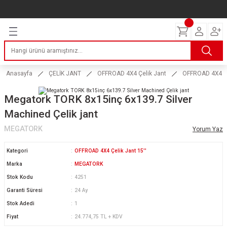
Geri Dön
Geri Dön
Geri Dön
Geri Dön
Geri Dön
Geri Dön
Geri Dön
ERİ
I
AKIM
 LASTİKLERİ
Lastikleri
tikleri
ntlar
uarı
ri
ikleri
Anasayfa
ÇELİK JANT
OFFROAD 4X4 Çelik Jant
OFFROAD 4X4 Çel
 Lastikleri
tikleri
ntlar
tik
Megatork TORK 8x15inç 6x139.7 Silver
Machined Çelik jant
reyler Lastikleri
tikleri
ntlar
yon ve Fren Yağları
ik
MEGATORK
Yorum Yaz
stikleri
tikleri
ntlar
ve Katkı Yağları
astik
Kategori
OFFROAD 4X4 Çelik Jant 15''
ns Hız Lastikleri
tikleri
ntlar
uarı
Marka
MEGATORK
Stok Kodu
4251
tikleri
ntlar
Yağları
Garanti Süresi
24 Ay
Stok Adedi
1
tikleri
ntlar
Fiyat
24.774,75 TL + KDV