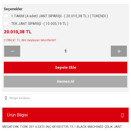
ikleri
ntlar
Seçenekler
1 TAKIM (4 adet) JANT SİPARİŞİ - ( 20.010,38 TL ) ( TÜKENDİ )
ş Lastikleri
ntlar
TEK JANT SİPARİŞİ - ( 10.005,19 TL )
20.010,38 TL
ntlar
2.084,41 TL den başlayan taksitlerle!!
ntlar
ntlar
Sepete Ekle
 / KROM SERİ
Hemen Al
rı
Kargo bedava
cari Çelik Jantlar
Ürün Bilgisi
lik Jant
MEGATORK TORK 331 6.5X15 İNÇ 4X100 ET35 73.1 BLACK MACHINED ÇELİK JANT