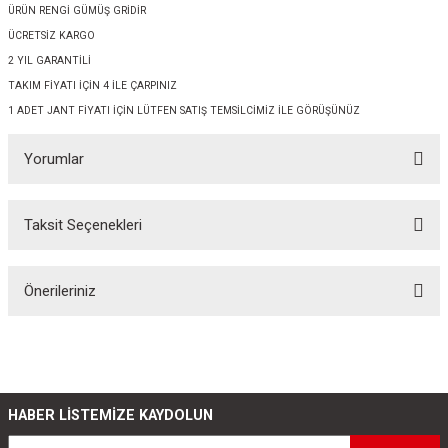
ÜRÜN RENGİ GÜMÜŞ GRİDİR
ÜCRETSİZ KARGO
2 YIL GARANTİLİ
TAKIM FİYATI İÇİN 4 İLE ÇARPINIZ
1 ADET JANT FİYATI İÇİN LÜTFEN SATIŞ TEMSİLCİMİZ İLE GÖRÜŞÜNÜZ
Yorumlar
Taksit Seçenekleri
Bu ürüne ilk yorumu siz yapın!
Önerileriniz
Yorum Yaz
Bu ürünün fiyat bilgisi, resim, ürün açıklamalarında ve diğer konularda
yetersiz gördüğünüz noktaları öneri formunu kullanarak tarafımıza
iletebilirsiniz.
Görüş ve önerileriniz için teşekkür ederiz.
HABER LİSTEMİZE KAYDOLUN
Ürün resmi kalitesiz, bozuk veya görüntülenemiyor.