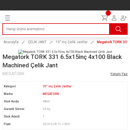
Geri Dön
Geri Dön
Geri Dön
Geri Dön
Geri Dön
Geri Dön
Geri Dön
ERİ
I
AKIM
 LASTİKLERİ
Lastikleri
tikleri
ntlar
uarı
ri
ikleri
Anasayfa
ÇELİK JANT
15” inç Çelik Jantlar
Megatork TORK 331 6
 Lastikleri
tikleri
ntlar
tik
Megatork TORK 331 6.5x15inç 4x100 Black
Machined Çelik Jant
reyler Lastikleri
tikleri
ntlar
yon ve Fren Yağları
ik
MEGATORK
Yorum Yaz
stikleri
tikleri
ntlar
ve Katkı Yağları
astik
Kategori
15” inç Çelik Jantlar
ns Hız Lastikleri
tikleri
ntlar
uarı
Marka
MEGATORK
Stok Kodu
4864
tikleri
ntlar
Yağları
Garanti Süresi
24 Ay
Stok Adedi
1
tikleri
ntlar
Fiyat
20.010,38 TL + KDV