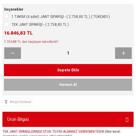
ikleri
ntlar
Seçenekler
1 TAKIM (4 adet) JANT SİPARİŞİ - ( 2.758,80 TL ) ( TÜKENDİ )
ş Lastikleri
ntlar
TEK JANT SİPARİŞİ - ( 2.758,80 TL )
16.846,83 TL
ntlar
1.754,88 TL den başlayan taksitlerle!!
ntlar
ntlar
Sepete Ekle
 / KROM SERİ
Hemen Al
rı
Kargo bedava
cari Çelik Jantlar
Ürün Bilgisi
lik Jant
TEK JANT SİPARİŞLERİNDE STOK TEYİDİ ALMANIZ GEREKMEKTEDİR.
(Stok teyidi