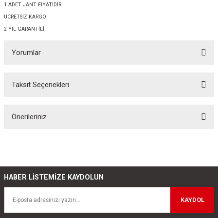
1 ADET JANT FİYATIDIR.
ÜCRETSİZ KARGO
2 YIL GARANTİLİ
Yorumlar
Taksit Seçenekleri
Bu ürüne ilk yorumu siz yapın!
Önerileriniz
Yorum Yaz
Bu ürünün fiyat bilgisi, resim, ürün açıklamalarında ve diğer konularda
yetersiz gördüğünüz noktaları öneri formunu kullanarak tarafımıza
iletebilirsiniz.
Görüş ve önerileriniz için teşekkür ederiz.
HABER LİSTEMİZE KAYDOLUN
Ürün resmi kalitesiz, bozuk veya görüntülenemiyor.
KAYDOL
Ürün açıklamasında eksik bilgiler bulunuyor.
Ürün bilgilerinde hatalar bulunuyor.