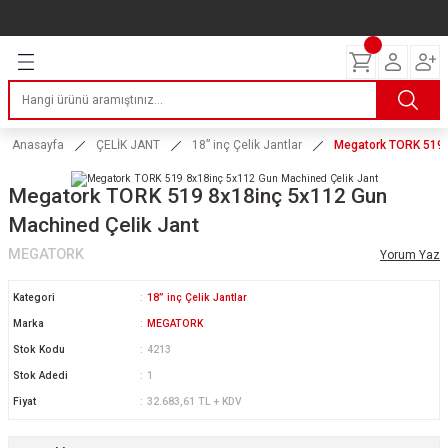
Geri Dön
Geri Dön
Geri Dön
Geri Dön
Geri Dön
Geri Dön
Geri Dön
ERİ
I
AKIM
 LASTİKLERİ
Lastikleri
tikleri
ntlar
uarı
ri
ikleri
Anasayfa
ÇELİK JANT
18” inç Çelik Jantlar
Megatork TORK 519 
 Lastikleri
tikleri
ntlar
tik
Megatork TORK 519 8x18inç 5x112 Gun
Machined Çelik Jant
reyler Lastikleri
tikleri
ntlar
yon ve Fren Yağları
ik
MEGATORK
Yorum Yaz
stikleri
tikleri
ntlar
ve Katkı Yağları
astik
Kategori
18” inç Çelik Jantlar
ns Hız Lastikleri
tikleri
ntlar
uarı
Marka
MEGATORK
Stok Kodu
4213
tikleri
ntlar
Yağları
Stok Adedi
1
Fiyat
32.683,61 TL + KDV
tikleri
ntlar