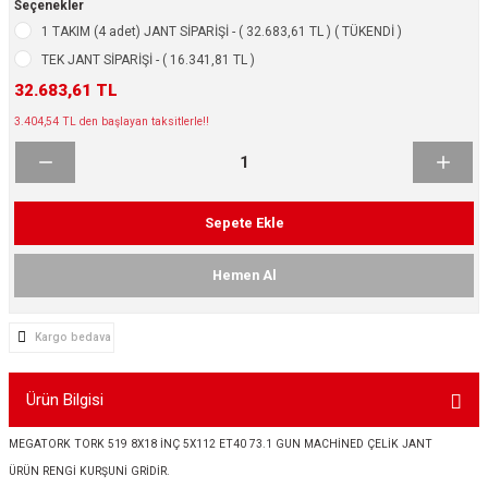
Seçenekler
ikleri
ntlar
1 TAKIM (4 adet) JANT SİPARİŞİ - ( 32.683,61 TL ) ( TÜKENDİ )
TEK JANT SİPARİŞİ - ( 16.341,81 TL )
ş Lastikleri
ntlar
32.683,61 TL
3.404,54 TL den başlayan taksitlerle!!
ntlar
ntlar
Sepete Ekle
ntlar
Hemen Al
 / KROM SERİ
Kargo bedava
rı
Ürün Bilgisi
cari Çelik Jantlar
MEGATORK TORK 519 8X18 İNÇ 5X112 ET40 73.1 GUN MACHİNED ÇELİK JANT
lik Jant
ÜRÜN RENGİ KURŞUNİ GRİDİR.