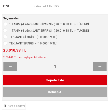
ikleri
ntlar
Fiyat
20.010,38 TL + KDV
ş Lastikleri
ntlar
Seçenekler
1 TAKIM (4 adet) JANT SİPARİŞİ - ( 20.010,38 TL ) ( TÜKENDİ )
ntlar
1 TAKIM (4 adet) JANT SİPARİŞİ - ( 20.010,38 TL ) ( TÜKENDİ )
TEK JANT SİPARİŞİ - ( 10.005,19 TL )
ntlar
TEK JANT SİPARİŞİ - ( 10.005,19 TL )
20.010,38 TL
ntlar
2.084,41 TL den başlayan taksitlerle!!
 / KROM SERİ
rı
Sepete Ekle
cari Çelik Jantlar
Hemen Al
lik Jant
Kargo bedava