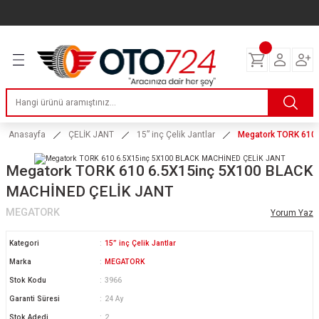
Geri Dön
Geri Dön
Geri Dön
Geri Dön
Geri Dön
Geri Dön
Geri Dön
ERİ
I
AKIM
 LASTİKLERİ
Lastikleri
tikleri
ntlar
uarı
ri
ikleri
 Lastikleri
tikleri
ntlar
tik
Anasayfa
ÇELİK JANT
15” inç Çelik Jantlar
Megatork TORK 610
reyler Lastikleri
tikleri
ntlar
yon ve Fren Yağları
ik
Megatork TORK 610 6.5X15inç 5X100 BLACK
MACHİNED ÇELİK JANT
stikleri
tikleri
ntlar
ve Katkı Yağları
astik
MEGATORK
Yorum Yaz
ns Hız Lastikleri
tikleri
ntlar
uarı
Kategori
15” inç Çelik Jantlar
Marka
MEGATORK
tikleri
ntlar
Yağları
Stok Kodu
3966
Garanti Süresi
24 Ay
tikleri
ntlar
Stok Adedi
2