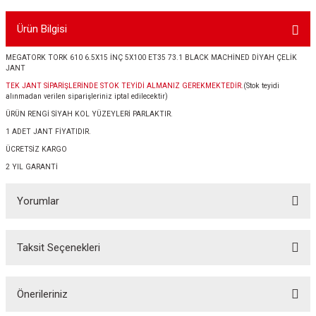
Ürün Bilgisi
MEGATORK TORK 610 6.5X15 İNÇ 5X100 ET35 73.1 BLACK MACHİNED DİYAH ÇELİK
JANT
TEK JANT SİPARİŞLERİNDE STOK TEYİDİ ALMANIZ GEREKMEKTEDİR.
(Stok teyidi
alınmadan verilen siparişleriniz iptal edilecektir)
ÜRÜN RENGİ SİYAH KOL YÜZEYLERİ PARLAKTIR.
1 ADET JANT FİYATIDIR.
ÜCRETSİZ KARGO
2 YIL GARANTİ
Yorumlar
Taksit Seçenekleri
Bu ürüne ilk yorumu siz yapın!
Önerileriniz
Yorum Yaz