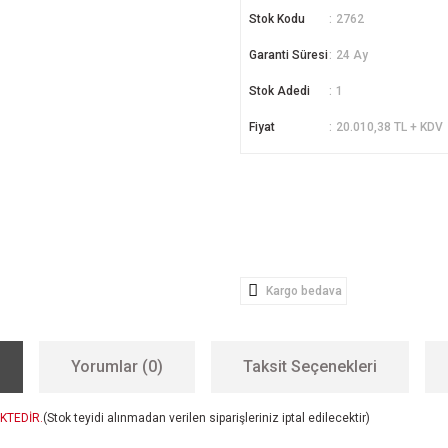
Stok Kodu
2762
Garanti Süresi
24 Ay
Stok Adedi
1
Fiyat
20.010,38 TL + KDV
Kargo bedava
Yorumlar (0)
Taksit Seçenekleri
KTEDİR.
(Stok teyidi alınmadan verilen siparişleriniz iptal edilecektir)