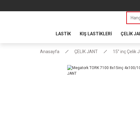
LASTİK
KIŞ LASTİKLERİ
ÇELİK J
Anasayfa
ÇELİK JANT
15” inç Çelik 