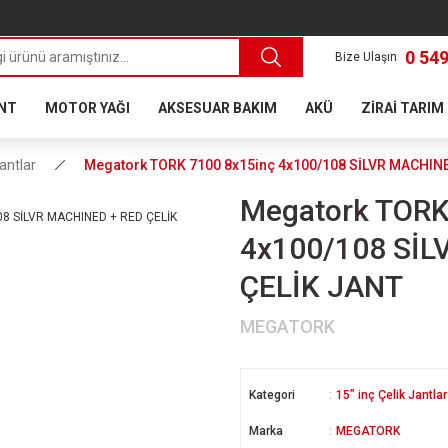
0 549
Bize Ulaşın
ANT
MOTOR YAĞI
AKSESUAR BAKIM
AKÜ
ZİRAİ TARIM
Jantlar
Megatork TORK 7100 8x15inç 4x100/108 SİLVR MACHINE
Megatork TORK
4x100/108 SİL
ÇELİK JANT
MEGATORK
Kategori
15” inç Çelik Jantlar
Marka
MEGATORK