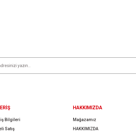
er konularda yetersiz gördüğünüz noktaları öneri formunu kullanarak tarafımıza i
Bu ürüne ilk yorumu siz yapın!
Yorum Yaz
Gönder
ERİŞ
HAKKIMIZDA
iş Bilgileri
Mağazamız
li Satış
HAKKIMIZDA