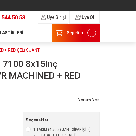
 544 50 58
Üye Girişi
Üye Ol
 LASTİKLERİ
Sepetim
D + RED ÇELİK JANT
 7100 8x15inç
VR MACHINED + RED
Yorum Yaz
Seçenekler
1 TAKIM (4 adet) JANT SİPARİŞİ - (
20.010,38 TL ) ( TÜKENDİ )