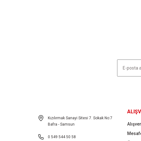
Bu ürünün fiyat bilgisi, resim, ürün açıklamalarında ve diğ
Görüş ve önerileriniz için teşekkür ederiz.
Ürün resmi kalitesiz, bozuk veya görüntülenemiyor.
Ürün açıklamasında eksik bilgiler bulunuyor.
Ürün bilgilerinde hatalar bulunuyor.
Ürün fiyatı diğer sitelerden daha pahalı.
Bu ürüne benzer farklı alternatifler olmalı.
HABER LİSTEMİZE KAYDOLUN
ALIŞV
Kızılırmak Sanayi Sitesi 7. Sokak No:7
Alışver
Bafra - Samsun
Mesafe
0 549 544 50 58