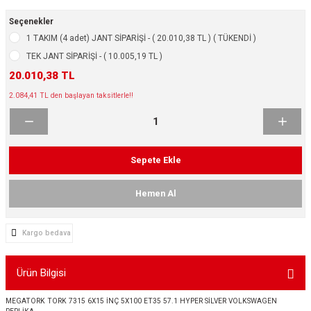
ikleri
ntlar
Seçenekler
1 TAKIM (4 adet) JANT SİPARİŞİ - ( 20.010,38 TL ) ( TÜKENDİ )
ş Lastikleri
ntlar
TEK JANT SİPARİŞİ - ( 10.005,19 TL )
20.010,38 TL
ntlar
2.084,41 TL den başlayan taksitlerle!!
ntlar
ntlar
Sepete Ekle
 / KROM SERİ
Hemen Al
rı
Kargo bedava
cari Çelik Jantlar
Ürün Bilgisi
lik Jant
MEGATORK TORK 7315 6X15 İNÇ 5X100 ET35 57.1 HYPER SİLVER VOLKSWAGEN