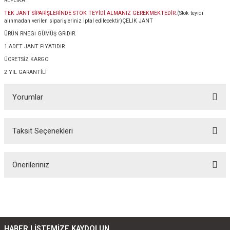
REPLİKA
TEK JANT SİPARİŞLERİNDE STOK TEYİDİ ALMANIZ GEREKMEKTEDİR.
(Stok teyidi
alınmadan verilen siparişleriniz iptal edilecektir)ÇELİK JANT
ÜRÜN RNEGİ GÜMÜŞ GRİDİR.
1 ADET JANT FİYATIDIR.
ÜCRETSİZ KARGO
2 YIL GARANTİLİ
Yorumlar
Taksit Seçenekleri
Bu ürüne ilk yorumu siz yapın!
Önerileriniz
Yorum Yaz
Bu ürünün fiyat bilgisi, resim, ürün açıklamalarında ve diğer konularda
yetersiz gördüğünüz noktaları öneri formunu kullanarak tarafımıza
iletebilirsiniz.
Görüş ve önerileriniz için teşekkür ederiz.
HABER LİSTEMİZE KAYDOLUN