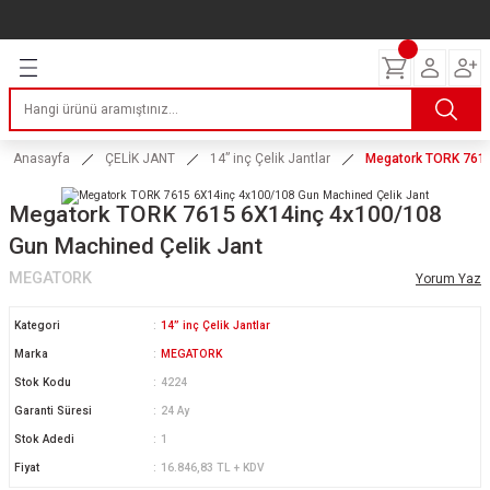
Geri Dön
Geri Dön
Geri Dön
Geri Dön
Geri Dön
Geri Dön
Geri Dön
ERİ
I
AKIM
 LASTİKLERİ
Lastikleri
tikleri
ntlar
uarı
ri
ikleri
Anasayfa
ÇELİK JANT
14” inç Çelik Jantlar
Megatork TORK 7615
 Lastikleri
tikleri
ntlar
tik
Megatork TORK 7615 6X14inç 4x100/108
Gun Machined Çelik Jant
reyler Lastikleri
tikleri
ntlar
yon ve Fren Yağları
ik
MEGATORK
Yorum Yaz
stikleri
tikleri
ntlar
ve Katkı Yağları
astik
Kategori
14” inç Çelik Jantlar
ns Hız Lastikleri
tikleri
ntlar
uarı
Marka
MEGATORK
Stok Kodu
4224
tikleri
ntlar
Yağları
Garanti Süresi
24 Ay
Stok Adedi
1
tikleri
ntlar
Fiyat
16.846,83 TL + KDV