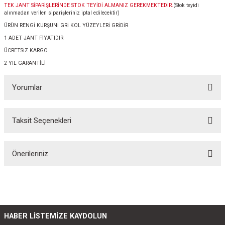
TEK JANT SİPARİŞLERİNDE STOK TEYİDİ ALMANIZ GEREKMEKTEDİR.
(Stok teyidi
alınmadan verilen siparişleriniz iptal edilecektir)
ÜRÜN RENGİ KURŞUNİ GRİ KOL YÜZEYLERİ GRİDİR
1 ADET JANT FİYATIDIR
ÜCRETSİZ KARGO
2 YIL GARANTİLİ
Yorumlar
Taksit Seçenekleri
Bu ürüne ilk yorumu siz yapın!
Önerileriniz
Yorum Yaz
Bu ürünün fiyat bilgisi, resim, ürün açıklamalarında ve diğer konularda
yetersiz gördüğünüz noktaları öneri formunu kullanarak tarafımıza
iletebilirsiniz.
Görüş ve önerileriniz için teşekkür ederiz.
HABER LİSTEMİZE KAYDOLUN