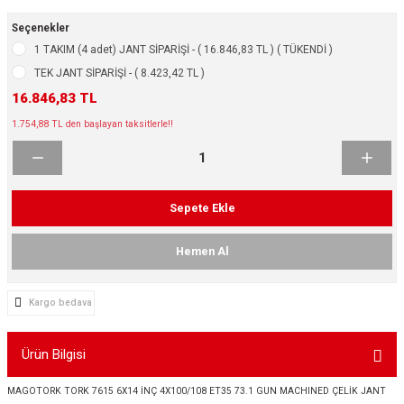
ikleri
ntlar
Seçenekler
1 TAKIM (4 adet) JANT SİPARİŞİ - ( 16.846,83 TL ) ( TÜKENDİ )
ş Lastikleri
ntlar
TEK JANT SİPARİŞİ - ( 8.423,42 TL )
16.846,83 TL
ntlar
1.754,88 TL den başlayan taksitlerle!!
ntlar
ntlar
Sepete Ekle
 / KROM SERİ
Hemen Al
rı
Kargo bedava
cari Çelik Jantlar
Ürün Bilgisi
lik Jant
MAGOTORK TORK 7615 6X14 İNÇ 4X100/108 ET35 73.1 GUN MACHINED ÇELİK JANT