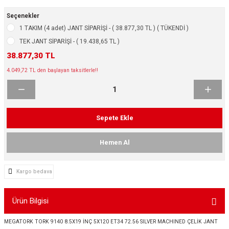
ikleri
ntlar
Seçenekler
1 TAKIM (4 adet) JANT SİPARİŞİ - ( 38.877,30 TL ) ( TÜKENDİ )
ş Lastikleri
ntlar
TEK JANT SİPARİŞİ - ( 19.438,65 TL )
38.877,30 TL
ntlar
4.049,72 TL den başlayan taksitlerle!!
ntlar
ntlar
Sepete Ekle
 / KROM SERİ
Hemen Al
rı
Kargo bedava
cari Çelik Jantlar
Ürün Bilgisi
lik Jant
MEGATORK TORK 9140 8.5X19 İNÇ 5X120 ET34 72.56 SILVER MACHINED ÇELİK JANT