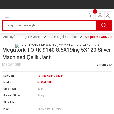
Geri Dön
Geri Dön
Geri Dön
Geri Dön
Geri Dön
Geri Dön
Geri Dön
ERİ
I
AKIM
 LASTİKLERİ
Lastikleri
tikleri
ntlar
uarı
ri
ikleri
Anasayfa
ÇELİK JANT
19” inç Çelik Jantlar
Megatork TORK 9140 
 Lastikleri
tikleri
ntlar
tik
Megatork TORK 9140 8.5X19inç 5X120 Silver
Machined Çelik Jant
reyler Lastikleri
tikleri
ntlar
yon ve Fren Yağları
ik
MEGATORK
Yorum Yaz
stikleri
tikleri
ntlar
ve Katkı Yağları
astik
Kategori
19” inç Çelik Jantlar
ns Hız Lastikleri
tikleri
ntlar
uarı
Marka
MEGATORK
Stok Kodu
4244
tikleri
ntlar
Yağları
Garanti Süresi
24 Ay
Stok Adedi
1
tikleri
ntlar
Fiyat
38.877,30 TL + KDV