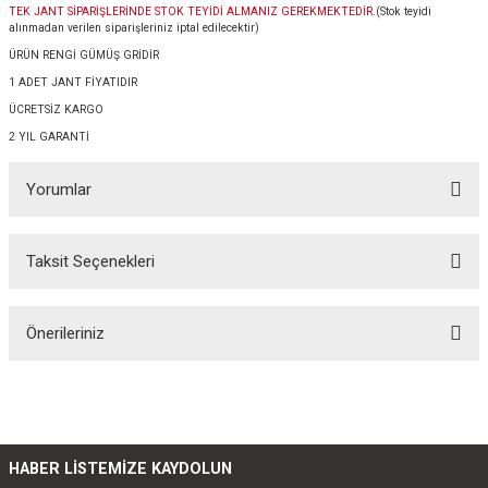
TEK JANT SİPARİŞLERİNDE STOK TEYİDİ ALMANIZ GEREKMEKTEDİR.
(Stok teyidi
alınmadan verilen siparişleriniz iptal edilecektir)
ÜRÜN RENGİ GÜMÜŞ GRİDİR
1 ADET JANT FİYATIDIR
ÜCRETSİZ KARGO
2 YIL GARANTİ
Yorumlar
Taksit Seçenekleri
Bu ürüne ilk yorumu siz yapın!
Önerileriniz
Yorum Yaz
Bu ürünün fiyat bilgisi, resim, ürün açıklamalarında ve diğer konularda
yetersiz gördüğünüz noktaları öneri formunu kullanarak tarafımıza
iletebilirsiniz.
Görüş ve önerileriniz için teşekkür ederiz.
HABER LİSTEMİZE KAYDOLUN