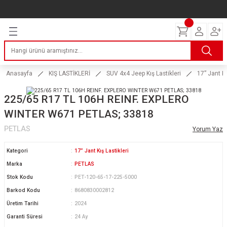
Geri Dön
Geri Dön
Geri Dön
Geri Dön
Geri Dön
Geri Dön
Geri Dön
ERİ
I
AKIM
 LASTİKLERİ
Lastikleri
tikleri
ntlar
uarı
ri
ikleri
Anasayfa
KIŞ LASTİKLERİ
SUV 4x4 Jeep Kış Lastikleri
17” Jant Kı
 Lastikleri
tikleri
ntlar
tik
225/65 R17 TL 106H REINF. EXPLERO
WINTER W671 PETLAS; 33818
reyler Lastikleri
tikleri
ntlar
yon ve Fren Yağları
ik
PETLAS
Yorum Yaz
stikleri
tikleri
ntlar
ve Katkı Yağları
astik
Kategori
17” Jant Kış Lastikleri
ns Hız Lastikleri
tikleri
ntlar
uarı
Marka
PETLAS
Stok Kodu
PET-120-65-17-225-5000
tikleri
ntlar
Yağları
Barkod Kodu
8680830002812
Üretim Tarihi
2024
tikleri
ntlar
Garanti Süresi
24 Ay