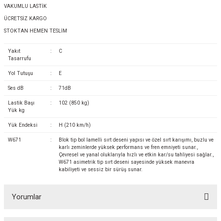
VAKUMLU LASTİK
ÜCRETSİZ KARGO
STOKTAN HEMEN TESLİM
Yakıt
:
C
Tasarrufu
Yol Tutuşu
:
E
Ses dB
:
71dB
Lastik Başı
:
102 (850 kg)
Yük kg
Yük Endeksi
:
H (210 km/h)
W671
:
Blok tip bol lamelli sırt deseni yapısı ve özel sırt karışımı, buzlu ve
karlı zeminlerde yüksek performans ve fren emniyeti sunar.,
Çevresel ve yanal oluklarıyla hızlı ve etkin kar/su tahliyesi sağlar.,
W671 asimetrik tip sırt deseni sayesinde yüksek manevra
kabiliyeti ve sessiz bir sürüş sunar.
Yorumlar