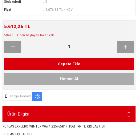
Stok Adedi
3
ikleri
ntlar
Fiyat
4.676,88 TL + KDV
ş Lastikleri
ntlar
5.612,26 TL
584,61 TL den başlayan taksitlerle!!
ntlar
ntlar
Sepete Ekle
ntlar
Hemen Al
 / KROM SERİ
Kargo bedava
rı
cari Çelik Jantlar
Ürün Bilgisi
PETLAS EXPLERO WİNTER W671 225/65R17 106H RF TL KIŞ LASTİGİ
lik Jant
PETLAS KIŞ LASTİGİ