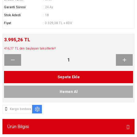
ikleri
ntlar
Garanti Süresi
24 Ay
Stok Adedi
18
ş Lastikleri
ntlar
Fiyat
3.329,38 TL + KDV
ntlar
3.995,26 TL
416,17 TL den başlayan taksitlerle!!
ntlar
ntlar
Sepete Ekle
 / KROM SERİ
Hemen Al
rı
Kargo bedava
cari Çelik Jantlar
Ürün Bilgisi
lik Jant