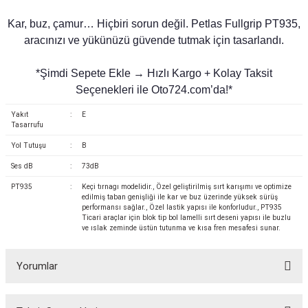
Kar, buz, çamur… Hiçbiri sorun değil. Petlas Fullgrip PT935,
aracınızı ve yükünüzü güvende tutmak için tasarlandı.
*Şimdi Sepete Ekle → Hızlı Kargo + Kolay Taksit
Seçenekleri ile Oto724.com’da!*
Yakıt
:
E
Tasarrufu
Yol Tutuşu
:
B
Ses dB
:
73dB
PT935
:
Keçi tırnagı modelidir., Özel geliştirilmiş sırt karışımı ve optimize
edilmiş taban genişliği ile kar ve buz üzerinde yüksek sürüş
performansı sağlar., Özel lastik yapısı ile konforludur., PT935
Ticari araçlar için blok tip bol lamelli sırt deseni yapısı ile buzlu
ve ıslak zeminde üstün tutunma ve kısa fren mesafesi sunar.
Yorumlar