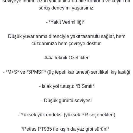
seviyeye indirir. Uzun yolculuklarda bile konforlu ve keyifli bir
sürüş deneyimi yaşarsınız.
- *Yakıt Verimliliği*
Düşük yuvarlanma direnciyle yakıt tasarrufu sağlar, hem
cüzdanınıza hem çevreye dosttur.
### Teknik Özellikler
- *M+S* ve *3PMSF* (üç tepeli kar tanesi) sertifikalı kış lastiği
- Islak yol tutuşu: *B Sınıfı*
- Düşük gürültü seviyesi
- Yüksek yük endeksi (yüksek PR seçenekleri)
*Petlas PT935 ile kışın da yaz gibi sürün!*