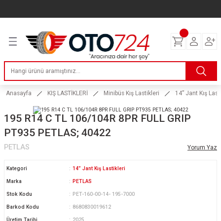
Geri Dön
Geri Dön
Geri Dön
Geri Dön
Geri Dön
Geri Dön
Geri Dön
ERİ
I
AKIM
 LASTİKLERİ
Lastikleri
tikleri
ntlar
uarı
ri
ikleri
 Lastikleri
tikleri
ntlar
tik
Anasayfa
KIŞ LASTİKLERİ
Minibüs Kış Lastikleri
14” Jant Kış Lasti
reyler Lastikleri
tikleri
ntlar
yon ve Fren Yağları
ik
195 R14 C TL 106/104R 8PR FULL GRIP
PT935 PETLAS; 40422
stikleri
tikleri
ntlar
ve Katkı Yağları
astik
PETLAS
Yorum Yaz
ns Hız Lastikleri
tikleri
ntlar
uarı
Kategori
14” Jant Kış Lastikleri
Marka
PETLAS
tikleri
ntlar
Yağları
Stok Kodu
PET-160-00-14- 195-7000
Barkod Kodu
8680830019612
tikleri
ntlar
Üretim Tarihi
2025