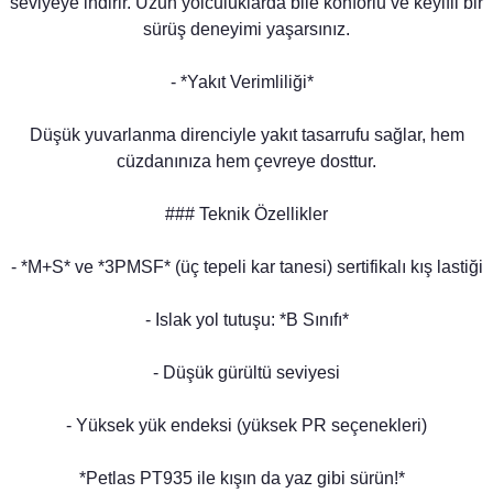
seviyeye indirir. Uzun yolculuklarda bile konforlu ve keyifli bir
sürüş deneyimi yaşarsınız.
- *Yakıt Verimliliği*
Düşük yuvarlanma direnciyle yakıt tasarrufu sağlar, hem
cüzdanınıza hem çevreye dosttur.
### Teknik Özellikler
- *M+S* ve *3PMSF* (üç tepeli kar tanesi) sertifikalı kış lastiği
- Islak yol tutuşu: *B Sınıfı*
- Düşük gürültü seviyesi
- Yüksek yük endeksi (yüksek PR seçenekleri)
*Petlas PT935 ile kışın da yaz gibi sürün!*