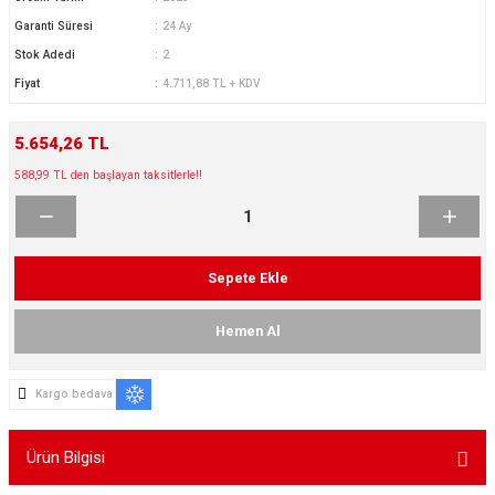
ikleri
ntlar
Garanti Süresi
24 Ay
Stok Adedi
2
ş Lastikleri
ntlar
Fiyat
4.711,88 TL + KDV
ntlar
5.654,26 TL
588,99 TL den başlayan taksitlerle!!
ntlar
ntlar
Sepete Ekle
 / KROM SERİ
Hemen Al
rı
Kargo bedava
cari Çelik Jantlar
Ürün Bilgisi
lik Jant