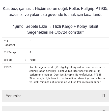
Kar, buz, çamur… Hiçbiri sorun değil. Petlas Fullgrip PT935,
aracınızı ve yükünüzü güvende tutmak için tasarlandı.
*Şimdi Sepete Ekle → Hızlı Kargo + Kolay Taksit
Seçenekleri ile Oto724.com’da!*
Yakıt
:
E
Tasarrufu
Yol Tutuşu
:
A
Ses dB
:
73dB
PT935
:
Keçi tırnagı modelidir., Özel geliştirilmiş sırt karışımı ve optimize
edilmiş taban genişliği ile kar ve buz üzerinde yüksek sürüş
performansı sağlar., Özel lastik yapısı ile konforludur., PT935
Ticari araçlar için blok tip bol lamelli sırt deseni yapısı ile buzlu
ve ıslak zeminde üstün tutunma ve kısa fren mesafesi sunar.
Yorumlar