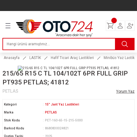
Geri Dön
Geri Dön
Geri Dön
Geri Dön
Geri Dön
Geri Dön
Geri Dön
ERİ
I
AKIM
 LASTİKLERİ
Lastikleri
tikleri
ntlar
uarı
ri
ikleri
 Lastikleri
tikleri
ntlar
tik
Anasayfa
LASTİK
Hafif Ticari Araç Lastikleri
Minibüs Yaz Lastikle
reyler Lastikleri
tikleri
ntlar
yon ve Fren Yağları
ik
215/65 R15 C TL 104/102T 6PR FULL GRIP
PT935 PETLAS; 41812
stikleri
tikleri
ntlar
ve Katkı Yağları
astik
PETLAS
Yorum Yaz
ns Hız Lastikleri
tikleri
ntlar
uarı
Kategori
15” Jant Yaz Lastikleri
Marka
PETLAS
tikleri
ntlar
Yağları
Stok Kodu
PET-160-65-15-215-5000
Barkod Kodu
8680830024821
tikleri
ntlar
Üretim Tarihi
2025