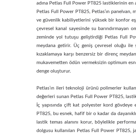
adına Petlas Full Power PT825 lastiklerinin en az
Petlas Full Power PT825, Petlas’ın panelvan, m
ve güvenlik kabiliyetlerini yüksek bir konfor eş
çevresel kanal sayesinde su barındırmayan omuz
zeminde yol tutuşu geliştirdiği Petlas Full P
meydana getirir. Üç geniş çevresel oluğu ile 
kızaklamaya karşı benzersiz bir direnç meyda
mukavemetten ödün vermeksizin optimum esnekl
denge oluşturur.
Petlas’ın ileri teknoloji ürünü polimerler kull
değerleri sunan Petlas Full Power PT825, lastik
İç yapısında çift kat polyester kord gövdeye e
PT825, bu esnek, hafif bir o kadar da dayanıklı
lastik temas alanını korur, böylelikle perform
dolgusu kullanılan Petlas Full Power PT825, ja