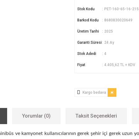
Stok Kodu
PET-160-65-16-215
Barkod Kodu
8680830020649
Üretim Tarihi
2025
Garanti Süresi
24 Ay
Stok Adedi
4
Fiyat
4.405,62 TL + KDV
Kargo bedava
Yorumlar (0)
Taksit Seçenekleri
inibüs ve kamyonet kullanıcılarının gerek şehir içi gerek uzun yo