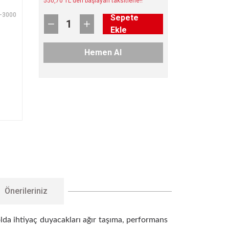
550,70 TL den başlayan taksitlerle!!
-3000
Sepete
Ekle
Hemen Al
Önerileriniz
lda ihtiyaç duyacakları ağır taşıma, performans