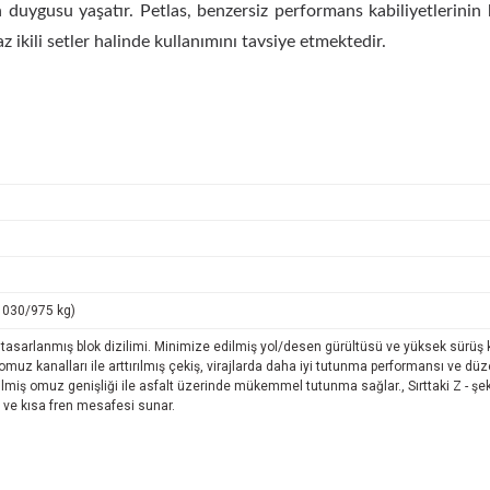
 duygusu yaşatır. Petlas, benzersiz performans kabiliyetlerini
 ikili setler halinde kullanımını tavsiye etmektedir.
1030/975 kg)
 tasarlanmış blok dizilimi. Minimize edilmiş yol/desen gürültüsü ve yüksek sürüş ko
 omuz kanalları ile arttırılmış çekiş, virajlarda daha iyi tutunma performansı ve düze
lmiş omuz genişliği ile asfalt üzerinde mükemmel tutunma sağlar., Sırttaki Z - şeki
 ve kısa fren mesafesi sunar.
er konularda yetersiz gördüğünüz noktaları öneri formunu kullanarak tarafımıza i