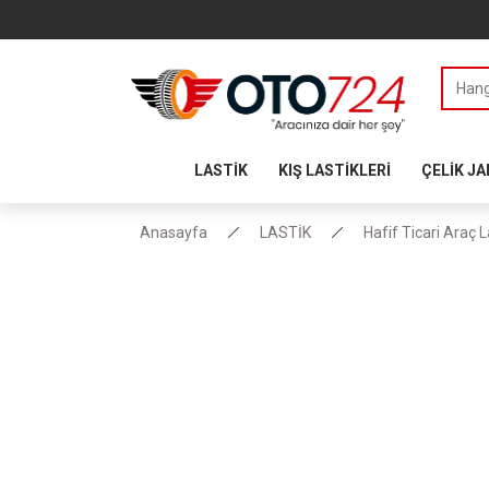
LASTİK
KIŞ LASTİKLERİ
ÇELİK J
Anasayfa
LASTİK
Hafif Ticari Araç L