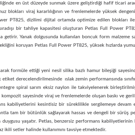
liğinde en üst düzeyde sunmak üzere geliştirdiği hafif ticari ara
 blokları viraj kararlılığının ve frenlemelerde yüksek dengeni
ower PT825, dizilimi dijital ortamda optimize edilen blokları i
sıradışı bir tahliye kapasitesi oluşturan Petlas Full Power PT
na getirir. Yanak dolgusunda kullanılan boncuk form malzeme sa
iğini koruyan Petlas Full Power PT825, yüksek hızlarda yumuş
anarak formüle ettiği yeni nesil silika bazlı hamur bileşiği saye
 etiket derecelendirilmesinde ıslak zemin performansında sınıfında
ntegre spiral sarım eksiz naylon ile takviyelenerek birleştirilmi
 kompozit sayesinde viraj ve frenlemelerde oluşan baskı ve gerilm
ans kabiliyetlerini kesintisiz bir süreklilikle sergilemeye de
ntla tam bir bütünlük sağlayarak hassas ve dengeli bir sürüş per
 duygusu yaşatır. Petlas, benzersiz performans kabiliyetlerini
 ikili setler halinde kullanımını tavsiye etmektedir.