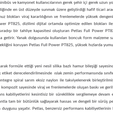
inibüs ve kamyonet kullanıcılarının gerek şehir içi gerek uzun yo
liğinde en üst düzeyde sunmak üzere geliştirdiği hafif ticari ara
 blokları viraj kararlılığının ve frenlemelerde yüksek dengeni
ower PT825, dizilimi dijital ortamda optimize edilen blokları i
sıradışı bir tahliye kapasitesi oluşturan Petlas Full Power PT
na getirir. Yanak dolgusunda kullanılan boncuk form malzeme sa
iğini koruyan Petlas Full Power PT825, yüksek hızlarda yumuş
anarak formüle ettiği yeni nesil silika bazlı hamur bileşiği saye
 etiket derecelendirilmesinde ıslak zemin performansında sınıfında
ntegre spiral sarım eksiz naylon ile takviyelenerek birleştirilmi
 kompozit sayesinde viraj ve frenlemelerde oluşan baskı ve gerilm
ans kabiliyetlerini kesintisiz bir süreklilikle sergilemeye de
ntla tam bir bütünlük sağlayarak hassas ve dengeli bir sürüş per
 duygusu yaşatır. Petlas, benzersiz performans kabiliyetlerini