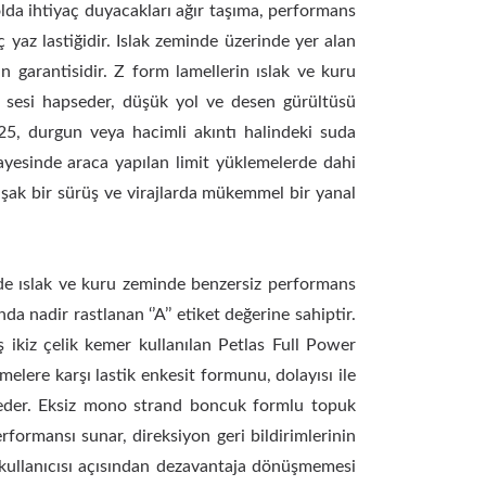
lda ihtiyaç duyacakları ağır taşıma, performans
ç yaz lastiğidir. Islak zeminde üzerinde yer alan
n garantisidir. Z form lamellerin ıslak ve kuru
le sesi hapseder, düşük yol ve desen gürültüsü
825, durgun veya hacimli akıntı halindeki suda
yesinde araca yapılan limit yüklemelerde dahi
ak bir sürüş ve virajlarda mükemmel bir yanal
sinde ıslak ve kuru zeminde benzersiz performans
 nadir rastlanan ‘’A’’ etiket değerine sahiptir.
ş ikiz çelik kemer kullanılan Petlas Full Power
elere karşı lastik enkesit formunu, dolayısı ile
vam eder. Eksiz mono strand boncuk formlu topuk
formansı sunar, direksiyon geri bildirimlerinin
n kullanıcısı açısından dezavantaja dönüşmemesi