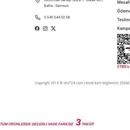
Kızılırmak Sanayi Sitesi 7. Sokak No:7
Mesafe
Bafra - Samsun
Ödeme
0 549 544 50 58
Teslima
Kampa
Copyright 2019 © oto724.com | Kredi kartı bilgileriniz 256bit
3
TÜM ÜRÜNLERDE GEÇERLİ VADE FARKSIZ
TAKSİT