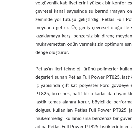
ve güvenlik kabiliyetlerini yüksek bir konfor eş
çevresel kanal sayesinde su barındırmayan omuz
zeminde yol tutuşu geliştirdiği Petlas Full P
meydana getirir. Üç geniş çevresel oluğu ile 
kızaklamaya karşı benzersiz bir direnç meyda
mukavemetten ödün vermeksizin optimum esnekl
denge oluşturur.
Petlas’ın ileri teknoloji ürünü polimerler kull
değerleri sunan Petlas Full Power PT825, lastik
İç yapısında çift kat polyester kord gövdeye e
PT825, bu esnek, hafif bir o kadar da dayanıklı
lastik temas alanını korur, böylelikle perform
dolgusu kullanılan Petlas Full Power PT825, ja
mükemmelliği kullanıcısına benzersiz bir güven
adına Petlas Full Power PT825 lastiklerinin en az