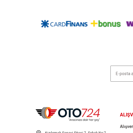
Görüş ve önerileriniz için teşekkür ederiz.
Ürün resmi kalitesiz, bozuk veya görüntülenemiyor.
Ürün açıklamasında eksik bilgiler bulunuyor.
Ürün bilgilerinde hatalar bulunuyor.
Ürün fiyatı diğer sitelerden daha pahalı.
Bu ürüne benzer farklı alternatifler olmalı.
HABER LİSTEMİZE KAYDOLUN
ALIŞV
Alışver