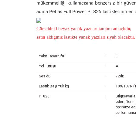
mükemmelliği kullanıcısına benzersiz bir güven
adına Petlas Full Power PT825 lastiklerinin en az
Görseldeki beyaz yanak yazıları tanıtım amaçlıdır,
satın aldığınız lastikte yanak yazıları siyah olacaktır.
Yakıt Tasarrufu
:
E
Yol Tutuşu
:
A
Ses dB
:
72dB
Lastik Başı Yük kg
:
109/107R (
PT825
:
Bilgisayarla
eder., Derin
optimize edi
performansı
Bu ürünün fiyat bilgisi, resim, ürün açıklamalarında ve diğ