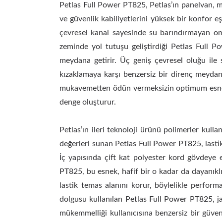
Petlas Full Power PT825, Petlas’ın panelvan, m
ve güvenlik kabiliyetlerini yüksek bir konfor eş
çevresel kanal sayesinde su barındırmayan omuz
zeminde yol tutuşu geliştirdiği Petlas Full P
meydana getirir. Üç geniş çevresel oluğu ile 
kızaklamaya karşı benzersiz bir direnç meyda
mukavemetten ödün vermeksizin optimum esnekl
denge oluşturur.
Petlas’ın ileri teknoloji ürünü polimerler kull
değerleri sunan Petlas Full Power PT825, lastik
İç yapısında çift kat polyester kord gövdeye e
PT825, bu esnek, hafif bir o kadar da dayanıklı
lastik temas alanını korur, böylelikle perform
dolgusu kullanılan Petlas Full Power PT825, ja
mükemmelliği kullanıcısına benzersiz bir güven