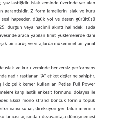
ç yaz lastiğidir. Islak zeminde üzerinde yer alan
n garantisidir. Z form lamellerin ıslak ve kuru
le sesi hapseder, düşük yol ve desen gürültüsü
825, durgun veya hacimli akıntı halindeki suda
yesinde araca yapılan limit yüklemelerde dahi
ak bir sürüş ve virajlarda mükemmel bir yanal
sinde ıslak ve kuru zeminde benzersiz performans
 nadir rastlanan ‘’A’’ etiket değerine sahiptir.
ş ikiz çelik kemer kullanılan Petlas Full Power
elere karşı lastik enkesit formunu, dolayısı ile
vam eder. Eksiz mono strand boncuk formlu topuk
formansı sunar, direksiyon geri bildirimlerinin
n kullanıcısı açısından dezavantaja dönüşmemesi