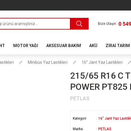
0 549
Bize Ulaşın
ANT
MOTOR YAĞI
AKSESUAR BAKIM
AKÜ
ZİRAİ TARIM
astikleri
Minibüs Yaz Lastikleri
16” Jant Yaz Lastikleri
215/65 R16 C 
POWER PT825 
PETLAS
Kategori
16” Jant Yaz Lastikl
Marka
PETLAS