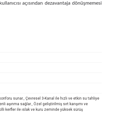
n kullanıcısı açısından dezavantaja dönüşmemesi
nforu sunar., Çevresel 3-Kanal ile hızlı ve etkin su tahliye
nli aşınma sağlar., Özel geliştirilmiş sırt karışımı ve
lli kerfler ile ıslak ve kuru zeminde yüksek sürüş
letebilirsiniz.