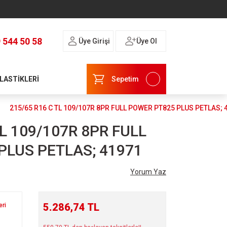
 544 50 58
Üye Girişi
Üye Ol
 LASTİKLERİ
Sepetim
215/65 R16 C TL 109/107R 8PR FULL POWER PT825 PLUS PETLAS; 
TL 109/107R 8PR FULL
PLUS PETLAS; 41971
Yorum Yaz
5.286,74 TL
eri