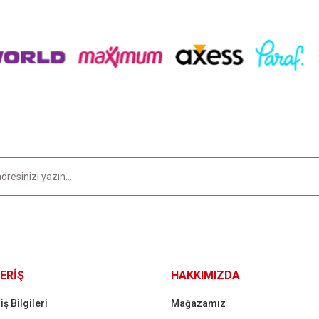
Bu ürüne ilk yorumu siz yapın!
Yorum Yaz
Gönder
ERİŞ
HAKKIMIZDA
iş Bilgileri
Mağazamız