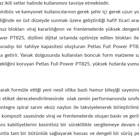
 ikili setler halinde kullanımını tavsiye etmektedir.
inibüs ve kamyonet kullanıcılarının gerek şehir içi gerek uzun yo
liğinde en üst düzeyde sunmak üzere geliştirdiği hafif ticari ara
 blokları viraj kararlılığının ve frenlemelerde yüksek dengeni
ower PT825, dizilimi dijital ortamda optimize edilen blokları i
sıradışı bir tahliye kapasitesi oluşturan Petlas Full Power PT
na getirir. Yanak dolgusunda kullanılan boncuk form malzeme sa
iğini koruyan Petlas Full Power PT825, yüksek hızlarda yumuş
anarak formüle ettiği yeni nesil silika bazlı hamur bileşiği saye
 etiket derecelendirilmesinde ıslak zemin performansında sınıfında
ntegre spiral sarım eksiz naylon ile takviyelenerek birleştirilmi
 kompozit sayesinde viraj ve frenlemelerde oluşan baskı ve gerilm
ans kabiliyetlerini kesintisiz bir süreklilikle sergilemeye de
ntla tam bir bütünlük sağlayarak hassas ve dengeli bir sürüş per