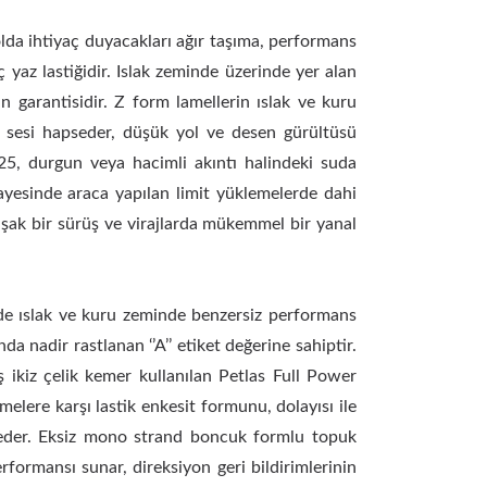
lda ihtiyaç duyacakları ağır taşıma, performans
ç yaz lastiğidir. Islak zeminde üzerinde yer alan
n garantisidir. Z form lamellerin ıslak ve kuru
le sesi hapseder, düşük yol ve desen gürültüsü
825, durgun veya hacimli akıntı halindeki suda
yesinde araca yapılan limit yüklemelerde dahi
ak bir sürüş ve virajlarda mükemmel bir yanal
sinde ıslak ve kuru zeminde benzersiz performans
 nadir rastlanan ‘’A’’ etiket değerine sahiptir.
ş ikiz çelik kemer kullanılan Petlas Full Power
elere karşı lastik enkesit formunu, dolayısı ile
vam eder. Eksiz mono strand boncuk formlu topuk
formansı sunar, direksiyon geri bildirimlerinin