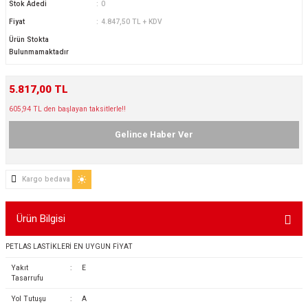
Stok Adedi
0
ikleri
ntlar
Fiyat
4.847,50 TL + KDV
Ürün Stokta
ş Lastikleri
ntlar
Bulunmamaktadır
ntlar
5.817,00 TL
605,94 TL den başlayan taksitlerle!!
ntlar
Gelince Haber Ver
ntlar
Kargo bedava
 / KROM SERİ
Ürün Bilgisi
rı
PETLAS LASTİKLERİ EN UYGUN FİYAT
cari Çelik Jantlar
Yakıt
:
E
Tasarrufu
lik Jant
Yol Tutuşu
:
A