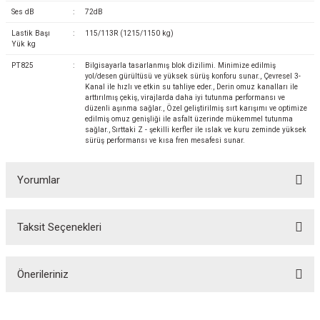
Ses dB
:
72dB
Lastik Başı
:
115/113R (1215/1150 kg)
Yük kg
PT825
:
Bilgisayarla tasarlanmış blok dizilimi. Minimize edilmiş
yol/desen gürültüsü ve yüksek sürüş konforu sunar., Çevresel 3-
Kanal ile hızlı ve etkin su tahliye eder., Derin omuz kanalları ile
arttırılmış çekiş, virajlarda daha iyi tutunma performansı ve
düzenli aşınma sağlar., Özel geliştirilmiş sırt karışımı ve optimize
edilmiş omuz genişliği ile asfalt üzerinde mükemmel tutunma
sağlar., Sırttaki Z - şekilli kerfler ile ıslak ve kuru zeminde yüksek
sürüş performansı ve kısa fren mesafesi sunar.
Yorumlar
Taksit Seçenekleri
Bu ürüne ilk yorumu siz yapın!
Önerileriniz
Yorum Yaz
Bu ürünün fiyat bilgisi, resim, ürün açıklamalarında ve diğer konularda
yetersiz gördüğünüz noktaları öneri formunu kullanarak tarafımıza