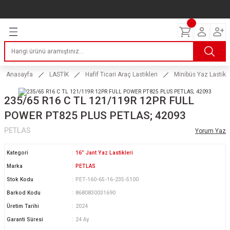
Geri Dön
Geri Dön
Geri Dön
Geri Dön
Geri Dön
Geri Dön
Geri Dön
ERİ
I
AKIM
 LASTİKLERİ
Lastikleri
tikleri
ntlar
uarı
ri
ikleri
Anasayfa
LASTİK
Hafif Ticari Araç Lastikleri
Minibüs Yaz Lastikle
 Lastikleri
tikleri
ntlar
tik
235/65 R16 C TL 121/119R 12PR FULL
POWER PT825 PLUS PETLAS; 42093
reyler Lastikleri
tikleri
ntlar
yon ve Fren Yağları
ik
PETLAS
Yorum Yaz
stikleri
tikleri
ntlar
ve Katkı Yağları
astik
Kategori
16” Jant Yaz Lastikleri
ns Hız Lastikleri
tikleri
ntlar
uarı
Marka
PETLAS
Stok Kodu
PET-160-65-16-235-5100
tikleri
ntlar
Yağları
Barkod Kodu
8680830031690
Üretim Tarihi
2024
tikleri
ntlar
Garanti Süresi
24 Ay