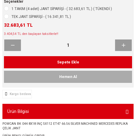
Seçenekler
ikleri
ntlar
1 TAKIM (4 adet) JANT SİPARİŞİ - ( 32.683,61 TL ) ( TÜKENDİ )
TEK JANT SİPARİŞİ - ( 16.341,81 TL )
ş Lastikleri
ntlar
32.683,61 TL
3.404,54 TL den başlayan taksitlerle!!
ntlar
ntlar
Sepete Ekle
ntlar
Hemen Al
 / KROM SERİ
Kargo bedava
rı
Ürün Bilgisi
cari Çelik Jantlar
POWCAN BK 044 8X18 İNÇ 5X112 ET47 66.56 SİLVER MACHINED MERCEDES REPLİKA
lik Jant
ÇELİK JANT
ÜRÜN RENGİ GÜMÜŞ GRİDİR