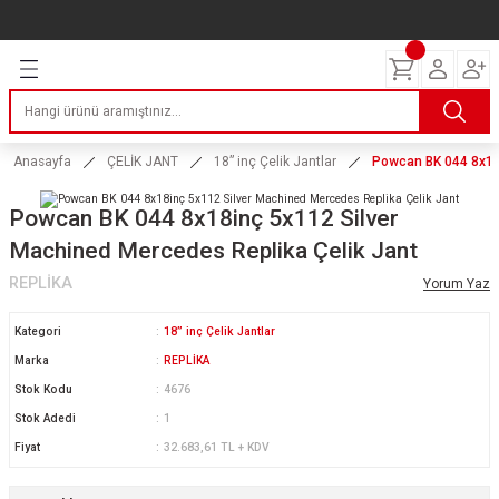
Geri Dön
Geri Dön
Geri Dön
Geri Dön
Geri Dön
Geri Dön
Geri Dön
ERİ
I
AKIM
 LASTİKLERİ
Lastikleri
tikleri
ntlar
uarı
ri
ikleri
Anasayfa
ÇELİK JANT
18” inç Çelik Jantlar
Powcan BK 044 8x18i
 Lastikleri
tikleri
ntlar
tik
Powcan BK 044 8x18inç 5x112 Silver
Machined Mercedes Replika Çelik Jant
reyler Lastikleri
tikleri
ntlar
yon ve Fren Yağları
ik
REPLİKA
Yorum Yaz
stikleri
tikleri
ntlar
ve Katkı Yağları
astik
Kategori
18” inç Çelik Jantlar
ns Hız Lastikleri
tikleri
ntlar
uarı
Marka
REPLİKA
Stok Kodu
4676
tikleri
ntlar
Yağları
Stok Adedi
1
Fiyat
32.683,61 TL + KDV
tikleri
ntlar