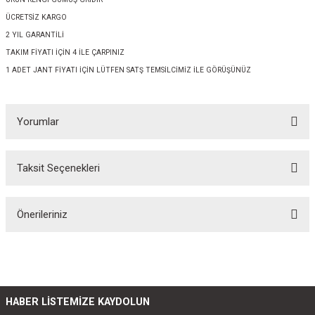
ÜCRETSİZ KARGO
2 YIL GARANTİLİ
TAKIM FİYATI İÇİN 4 İLE ÇARPINIZ
1 ADET JANT FİYATI İÇİN LÜTFEN SATŞ TEMSİLCİMİZ İLE GÖRÜŞÜNÜZ
Yorumlar
Taksit Seçenekleri
Bu ürüne ilk yorumu siz yapın!
Önerileriniz
Yorum Yaz
Bu ürünün fiyat bilgisi, resim, ürün açıklamalarında ve diğer konularda
yetersiz gördüğünüz noktaları öneri formunu kullanarak tarafımıza
iletebilirsiniz.
Görüş ve önerileriniz için teşekkür ederiz.
HABER LİSTEMİZE KAYDOLUN