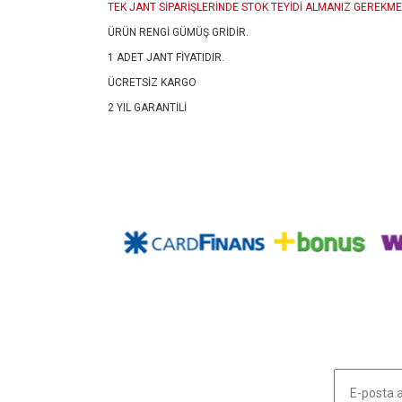
TEK JANT SİPARİŞLERİNDE STOK TEYİDİ ALMANIZ GEREKME
ÜRÜN RENGİ GÜMÜŞ GRİDİR.
1 ADET JANT FİYATIDIR.
ÜCRETSİZ KARGO
2 YIL GARANTİLİ
Bu ürünün fiyat bilgisi, resim, ürün açıklamalarında ve diğ
Görüş ve önerileriniz için teşekkür ederiz.
Ürün resmi kalitesiz, bozuk veya görüntülenemiyor.
Ürün açıklamasında eksik bilgiler bulunuyor.
Ürün bilgilerinde hatalar bulunuyor.
Ürün fiyatı diğer sitelerden daha pahalı.
Bu ürüne benzer farklı alternatifler olmalı.
HABER LİSTEMİZE KAYDOLUN