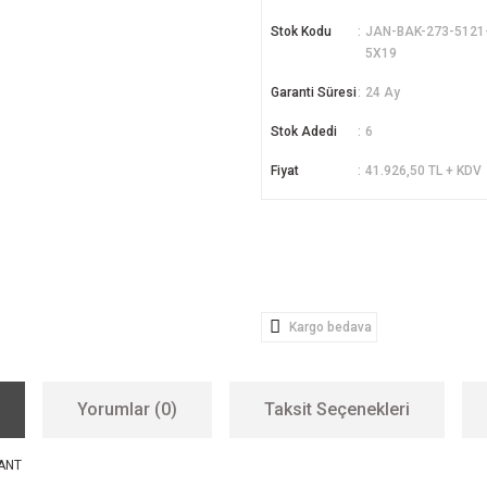
Stok Kodu
JAN-BAK-273-5121
5X19
Garanti Süresi
24 Ay
Stok Adedi
6
Fiyat
41.926,50 TL + KDV
Kargo bedava
Yorumlar (0)
Taksit Seçenekleri
JANT