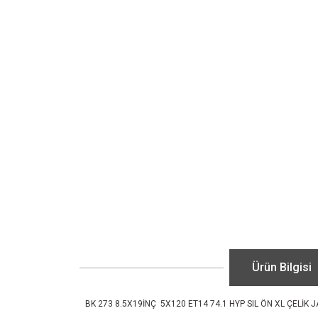
Ürün Bilgisi
BK 273 8.5X19İNÇ 5X120 ET14 74.1 HYP SIL ÖN XL ÇELİK 