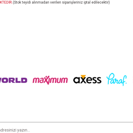
KTEDİR.
(Stok teyidi alınmadan verilen siparişleriniz iptal edilecektir)
er konularda yetersiz gördüğünüz noktaları öneri formunu kullanarak tarafımıza i
Bu ürüne ilk yorumu siz yapın!
Yorum Yaz