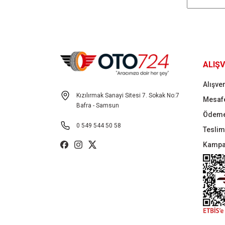
ALIŞV
Alışver
Kızılırmak Sanayi Sitesi 7. Sokak No:7
Mesafe
Bafra - Samsun
Ödeme
0 549 544 50 58
Teslima
Kampa