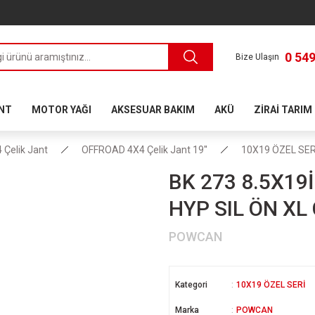
0 549
Bize Ulaşın
ANT
MOTOR YAĞI
AKSESUAR BAKIM
AKÜ
ZİRAİ TARIM
Çelik Jant
OFFROAD 4X4 Çelik Jant 19''
10X19 ÖZEL SER
BK 273 8.5X19
HYP SIL ÖN XL
POWCAN
Kategori
10X19 ÖZEL SERİ
Marka
POWCAN