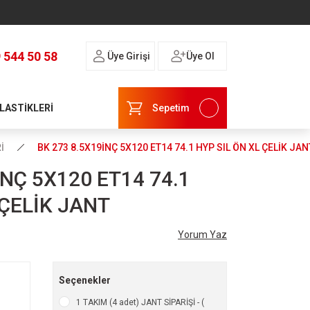
 544 50 58
Üye Girişi
Üye Ol
 LASTİKLERİ
Sepetim
İ
BK 273 8.5X19İNÇ 5X120 ET14 74.1 HYP SIL ÖN XL ÇELİK JAN
İNÇ 5X120 ET14 74.1
 ÇELİK JANT
Yorum Yaz
Seçenekler
1 TAKIM (4 adet) JANT SİPARİŞİ - (