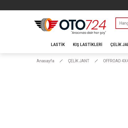
LASTİK
KIŞ LASTİKLERİ
ÇELİK J
Anasayfa
ÇELİK JANT
OFFROAD 4X4 