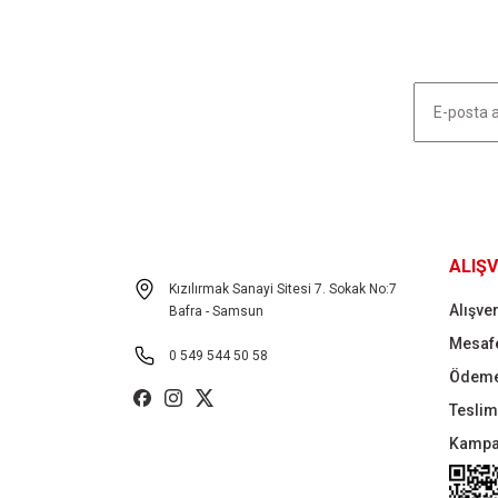
Ürün açıklamasında eksik bilgiler bulunuyor.
Ürün bilgilerinde hatalar bulunuyor.
Ürün fiyatı diğer sitelerden daha pahalı.
Bu ürüne benzer farklı alternatifler olmalı.
HABER LİSTEMİZE KAYDOLUN
ALIŞV
Kızılırmak Sanayi Sitesi 7. Sokak No:7
Alışver
Bafra - Samsun
Mesafe
0 549 544 50 58
Ödeme
Teslima
Kampa