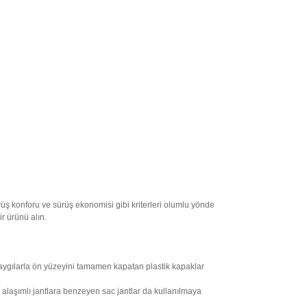
ürüş konforu ve sürüş ekonomisi gibi kriterleri olumlu yönde
ir ürünü alın.
l kaygılarla ön yüzeyini tamamen kapatan plastik kapaklar
a alaşımlı jantlara benzeyen sac jantlar da kullanılmaya