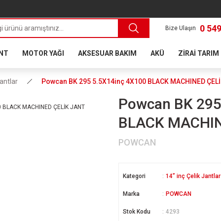
0 549
Bize Ulaşın
ANT
MOTOR YAĞI
AKSESUAR BAKIM
AKÜ
ZİRAİ TARIM
Jantlar
Powcan BK 295 5.5X14inç 4X100 BLACK MACHINED ÇEL
Powcan BK 295
BLACK MACHIN
POWCAN
Kategori
14” inç Çelik Jantlar
Marka
POWCAN
Stok Kodu
4293