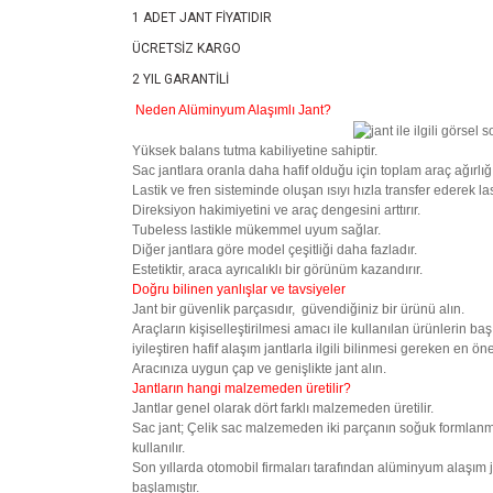
1 ADET JANT FİYATIDIR
ÜCRETSİZ KARGO
2 YIL GARANTİLİ
Neden Alüminyum Alaşımlı Jant?
Yüksek balans tutma kabiliyetine sahiptir.
Sac jantlara oranla daha hafif olduğu için toplam araç ağırlığı
Lastik ve fren sisteminde oluşan ısıyı hızla transfer ederek la
Direksiyon hakimiyetini ve araç dengesini arttırır.
Tubeless lastikle mükemmel uyum sağlar.
Diğer jantlara göre model çeşitliği daha fazladır.
Estetiktir, araca ayrıcalıklı bir görünüm kazandırır.
Doğru bilinen yanlışlar ve tavsiyeler
Jant bir güvenlik parçasıdır, güvendiğiniz bir ürünü alın.
Araçların kişiselleştirilmesi amacı ile kullanılan ürünlerin b
iyileştiren hafif alaşım jantlarla ilgili bilinmesi gereken en
Aracınıza uygun çap ve genişlikte jant alın.
Jantların hangi malzemeden üretilir?
Jantlar genel olarak dört farklı malzemeden üretilir.
Sac jant; Çelik sac malzemeden iki parçanın soğuk formlanması
kullanılır.
Son yıllarda otomobil firmaları tarafından alüminyum alaşım j
başlamıştır.