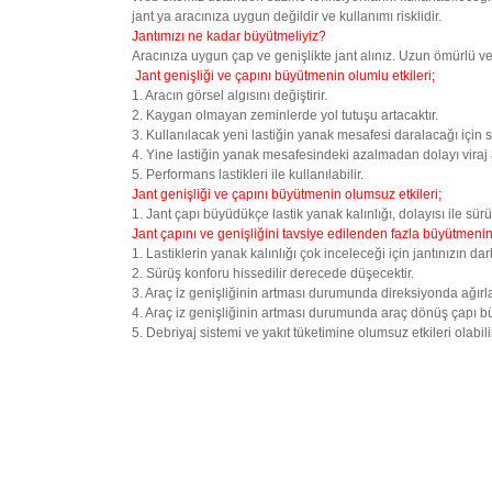
jant ya aracınıza uygun değildir ve kullanımı risklidir.
Jantımızı ne kadar büyütmeliyiz?
Aracınıza uygun çap ve genişlikte jant alınız. Uzun ömürlü ve 
Jant genişliği ve çapını büyütmenin olumlu etkileri;
1. Aracın görsel algısını değiştirir.
2. Kaygan olmayan zeminlerde yol tutuşu artacaktır.
3. Kullanılacak yeni lastiğin yanak mesafesi daralacağı için s
4. Yine lastiğin yanak mesafesindeki azalmadan dolayı viraj 
5. Performans lastikleri ile kullanılabilir.
Jant genişliği ve çapını büyütmenin olumsuz etkileri;
1. Jant çapı büyüdükçe lastik yanak kalınlığı, dolayısı ile sür
Jant çapını ve genişliğini tavsiye edilenden fazla büyütmenin 
1. Lastiklerin yanak kalınlığı çok inceleceği için jantınızın da
2. Sürüş konforu hissedilir derecede düşecektir.
3. Araç iz genişliğinin artması durumunda direksiyonda ağırla
4. Araç iz genişliğinin artması durumunda araç dönüş çapı b
5. Debriyaj sistemi ve yakıt tüketimine olumsuz etkileri olabilir
Bu ürünün fiyat bilgisi, resim, ürün açıklamalarında ve diğ
Görüş ve önerileriniz için teşekkür ederiz.
Ürün resmi kalitesiz, bozuk veya görüntülenemiyor.