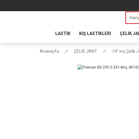
LASTİK
KIŞ LASTİKLERİ
ÇELİK J
Anasayfa
ÇELİK JANT
14” inç Çelik 