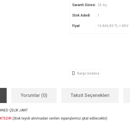
Garanti Süresi
24 Ay
Stok Adedi
1
Fiyat
16.846,83 TL + KDV
Kargo bedava
Yorumlar (0)
Taksit Seçenekleri
INED ÇELİK JANT
KTEDİR.
(Stok teyidi alınmadan verilen siparişleriniz iptal edilecektir)