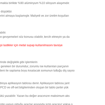
 olmakla birlikte %90 alüminyum %10 silisyum alaşımıdır.
 düşüktür.
rini almaya başlamıştır. Maliyeti ve zor üretim koşulları
ilir.
e gevşemeleri söz konusu olabilir, tercih etmeyin ya da
 lastikler için metal supap kullanılmasını tavsiye
inde değişiklik gibi işlemlerin
 gereken bir durumdur, zorunlu ise kullanılan parçanın
nedeni ile saplama boyu kısalacak somunun tuttuğu diş sayısı
 tabloya aplikasyon tablosu denir. Aplikasyon tablosu jant
CD ve off-set bilgilerinden oluşan bir tablo jantın yük
t yükü yazabilir. Yazan bu değer aracınızın maksimum aks
ntın uygun olduğu araçlar arasında sizin aracınız yoksa o