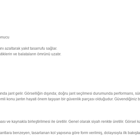
nı azaltarak yakıt tasarrufu sağlar.
stiklerin ve balataların ömrünü uzatır.
aşında jant gelir. Görselliğin dışında; doğru jant seçilmesi durumunda performans, s
 önemli konu jantın hayati önem taşıyan bir güvenlik parçası olduğudur. Güvendiğiniz b
 ve kaynakla birleştirilmesi ile üretilir. Genel olarak siyah renkte üretilir. Görse
antlara benzeyen, tasarlanan kol yapısına göre form verilmiş, dolayısıyla ilk bakışt