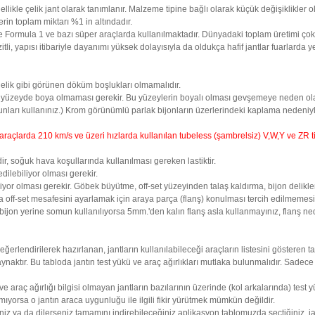
ellikle çelik jant olarak tanımlanır. Malzeme tipine bağlı olarak küçük değişiklikler
in toplam miktarı %1 in altındadır.
 Formula 1 ve bazı süper araçlarda kullanılmaktadır. Dünyadaki toplam üretimi çok
li, yapısı itibariyle dayanımı yüksek dolayısıyla da oldukça hafif jantlar fuarlarda ye
delik gibi görünen döküm boşlukları olmamalıdır.
yüzeyde boya olmaması gerekir. Bu yüzeylerin boyalı olması gevşemeye neden olab
unları kullanınız.) Krom görünümlü parlak bijonların üzerlerindeki kaplama nedeniyl
çlarda 210 km/s ve üzeri hızlarda kullanılan tubeless (şambrelsiz) V,W,Y ve ZR tipi
ildir, soğuk hava koşullarında kullanılması gereken lastiktir.
ilebiliyor olması gerekir.
yor olması gerekir. Göbek büyütme, off-set yüzeyinden talaş kaldırma, bijon delikler
 off-set mesafesini ayarlamak için araya parça (flanş) konulması tercih edilmemesi
da bijon yerine somun kullanılıyorsa 5mm.'den kalın flanş asla kullanmayınız, flanş 
 değerlendirilerek hazırlanan, jantların kullanılabileceği araçların listesini gösteren
ktır. Bu tabloda jantın test yükü ve araç ağırlıkları mutlaka bulunmalıdır. Sadece P
 araç ağırlığı bilgisi olmayan jantların bazılarının üzerinde (kol arkalarında) tes
yorsa o jantın araca uygunluğu ile ilgili fikir yürütmek mümkün değildir.
iz ya da dilerseniz tamamını indirebileceğiniz aplikasyon tablomuzda seçtiğiniz ja