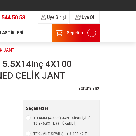
 544 50 58
Üye Girişi
Üye Ol
 LASTİKLERİ
Sepetim
İK JANT
 5.5X14inç 4X100
ED ÇELİK JANT
Yorum Yaz
Seçenekler
1 TAKIM (4 adet) JANT SİPARİŞİ - (
16.846,83 TL ) ( TÜKENDİ )
TEK JANT SİPARİŞİ - ( 8.423,42 TL )