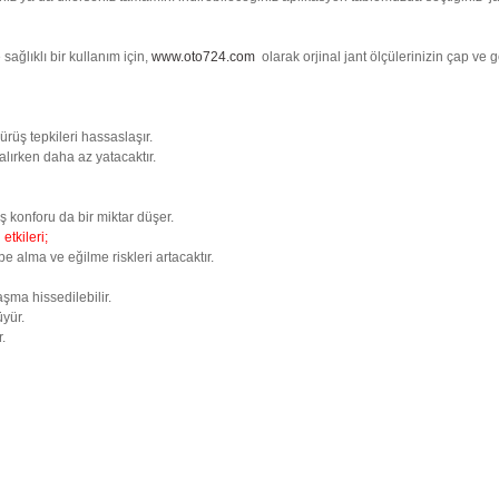
sağlıklı bir kullanım için,
www.oto724.com
olarak orjinal jant ölçülerinizin çap ve 
ürüş tepkileri hassaslaşır.
alırken daha az yatacaktır.
üş konforu da bir miktar düşer.
etkileri;
rbe alma ve eğilme riskleri artacaktır.
şma hissedilebilir.
üyür.
.
er konularda yetersiz gördüğünüz noktaları öneri formunu kullanarak tarafımıza i
Bu ürüne ilk yorumu siz yapın!
Yorum Yaz