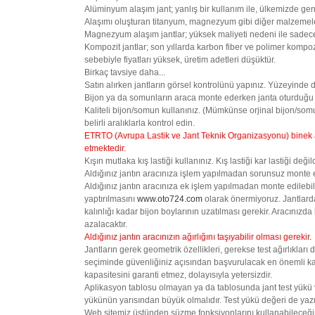
Alüminyum alaşım jant; yanlış bir kullanım ile, ülkemizde gen
Alaşımı oluşturan titanyum, magnezyum gibi diğer malzemeler
Magnezyum alaşım jantlar; yüksek maliyeti nedeni ile sadece
Kompozit jantlar; son yıllarda karbon fiber ve polimer kompozit
sebebiyle fiyatları yüksek, üretim adetleri düşüktür.
Birkaç tavsiye daha...
Satın alırken jantların görsel kontrolünü yapınız. Yüzeyinde 
Bijon ya da somunların araca monte ederken janta oturduğu 
Kaliteli bijon/somun kullanınız. (Mümkünse orjinal bijon/som
belirli aralıklarla kontrol edin.
ETRTO (Avrupa Lastik ve Jant Teknik Organizasyonu) binek ara
etmektedir.
Kışın mutlaka kış lastiği kullanınız. Kış lastiği kar lastiği değ
Aldığınız jantın aracınıza işlem yapılmadan sorunsuz monte ed
Aldığınız jantın aracınıza ek işlem yapılmadan monte edilebili
yaptırılmasını
www.oto724.com
olarak önermiyoruz. Jantlarda
kalınlığı kadar bijon boylarının uzatılması gerekir. Aracınız
azalacaktır.
Aldığınız jantın aracınızın ağırlığını taşıyabilir olması gerekir.
Jantların gerek geometrik özellikleri, gerekse test ağırlıkları
seçiminde güvenliğiniz açısından başvurulacak en önemli kayna
kapasitesini garanti etmez, dolayısıyla yetersizdir.
Aplikasyon tablosu olmayan ya da tablosunda jant test yükü ve
yükünün yarısından büyük olmalıdır. Test yükü değeri de yazmı
Web sitemiz üstünden süzme fonksiyonlarını kullanabileceğin