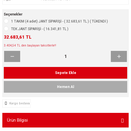
ikleri
ntlar
Seçenekler
ş Lastikleri
ntlar
1 TAKIM (4 adet) JANT SİPARİŞİ - ( 32.683,61 TL ) ( TÜKENDİ )
TEK JANT SİPARİŞİ - ( 16.341,81 TL )
ntlar
32.683,61 TL
3.404,54 TL den başlayan taksitlerle!!
ntlar
ntlar
Sepete Ekle
 / KROM SERİ
Hemen Al
rı
Kargo bedava
cari Çelik Jantlar
Ürün Bilgisi
lik Jant