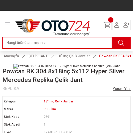
Geri Dön
Geri Dön
Geri Dön
Geri Dön
Geri Dön
Geri Dön
Geri Dön
ERİ
I
AKIM
 LASTİKLERİ
Lastikleri
tikleri
ntlar
uarı
ri
ikleri
 Lastikleri
tikleri
ntlar
tik
Anasayfa
ÇELİK JANT
18” inç Çelik Jantlar
Powcan BK 304 8x18i
reyler Lastikleri
tikleri
ntlar
yon ve Fren Yağları
ik
Powcan BK 304 8x18inç 5x112 Hyper Silver
Mercedes Replika Çelik Jant
stikleri
tikleri
ntlar
ve Katkı Yağları
astik
REPLİKA
Yorum Yaz
ns Hız Lastikleri
tikleri
ntlar
uarı
Kategori
18” inç Çelik Jantlar
Marka
REPLİKA
tikleri
ntlar
Yağları
Stok Kodu
2691
Stok Adedi
1
tikleri
ntlar
Fiyat
32.683,61 TL + KDV