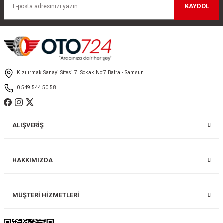
Ürün açıklamasında eksik bilgiler bulunuyor.
KAYDOL
Ürün bilgilerinde hatalar bulunuyor.
Ürün fiyatı diğer sitelerden daha pahalı.
Bu ürüne benzer farklı alternatifler olmalı.
Kızılırmak Sanayi Sitesi 7. Sokak No:7 Bafra - Samsun
0 549 544 50 58
Gönder
ALIŞVERİŞ
HAKKIMIZDA
MÜŞTERİ HİZMETLERİ