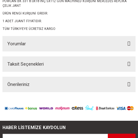
POWCAN BK 331 8.0X18 İNÇ 5X112 GUN MACHİNED KURŞUNİ MERCEDES REPLİKA
ÇELİK JANT
ÜRÜN RENGİ KURŞUNİ GRİDİR.
1 ADET JUANT FİYATIDIR.
TÜM TÜRKİYEYE ÜCRETSİZ KARGO
Yorumlar
Taksit Seçenekleri
Bu ürüne ilk yorumu siz yapın!
Önerileriniz
Yorum Yaz
Bu ürünün fiyat bilgisi, resim, ürün açıklamalarında ve diğer konularda
yetersiz gördüğünüz noktaları öneri formunu kullanarak tarafımıza
iletebilirsiniz.
Görüş ve önerileriniz için teşekkür ederiz.
HABER LİSTEMİZE KAYDOLUN
Ürün resmi kalitesiz, bozuk veya görüntülenemiyor.