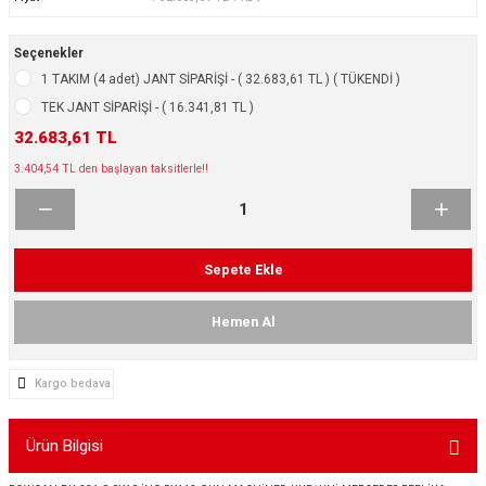
ikleri
ntlar
Seçenekler
ş Lastikleri
ntlar
1 TAKIM (4 adet) JANT SİPARİŞİ - ( 32.683,61 TL ) ( TÜKENDİ )
TEK JANT SİPARİŞİ - ( 16.341,81 TL )
ntlar
32.683,61 TL
3.404,54 TL den başlayan taksitlerle!!
ntlar
ntlar
Sepete Ekle
 / KROM SERİ
Hemen Al
rı
Kargo bedava
cari Çelik Jantlar
Ürün Bilgisi
lik Jant