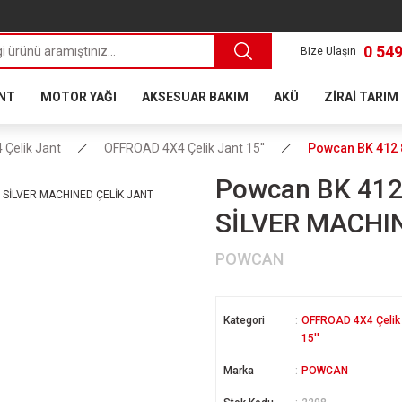
0 549
Bize Ulaşın
ANT
MOTOR YAĞI
AKSESUAR BAKIM
AKÜ
ZİRAİ TARIM
Çelik Jant
OFFROAD 4X4 Çelik Jant 15''
Powcan BK 412 
Powcan BK 412
SİLVER MACHI
POWCAN
Kategori
OFFROAD 4X4 Çelik
15''
Marka
POWCAN