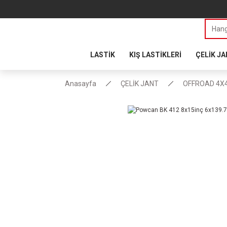
LASTİK
KIŞ LASTİKLERİ
ÇELİK J
Anasayfa
ÇELİK JANT
OFFROAD 4X4 