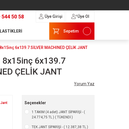
 544 50 58
Üye Girişi
Üye Ol
 LASTİKLERİ
Sepetim
8x15inç 6x139.7 SİLVER MACHINED ÇELİK JANT
 8x15inç 6x139.7
NED ÇELİK JANT
Yorum Yaz
Seçenekler
 Jant
1 TAKIM (4 adet) JANT SİPARİŞİ - (
24.774,75 TL ) ( TÜKENDİ )
TEK JANT SİPARİŞİ - ( 12.387,38 TL )