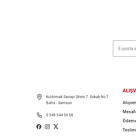
Ürün resmi kalitesiz, bozuk veya görüntülenemiyor.
Ürün açıklamasında eksik bilgiler bulunuyor.
Ürün bilgilerinde hatalar bulunuyor.
Ürün fiyatı diğer sitelerden daha pahalı.
Bu ürüne benzer farklı alternatifler olmalı.
HABER LİSTEMİZE KAYDOLUN
ALIŞV
Kızılırmak Sanayi Sitesi 7. Sokak No:7
Alışver
Bafra - Samsun
Mesafe
0 549 544 50 58
Ödeme
Teslima