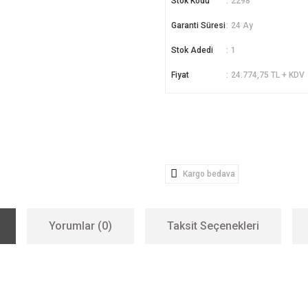
Stok Kodu
2298
Garanti Süresi
24 Ay
Stok Adedi
1
Fiyat
24.774,75 TL + KDV
Kargo bedava
Yorumlar (0)
Taksit Seçenekleri
er konularda yetersiz gördüğünüz noktaları öneri formunu kullanarak tarafımıza i
Bu ürüne ilk yorumu siz yapın!