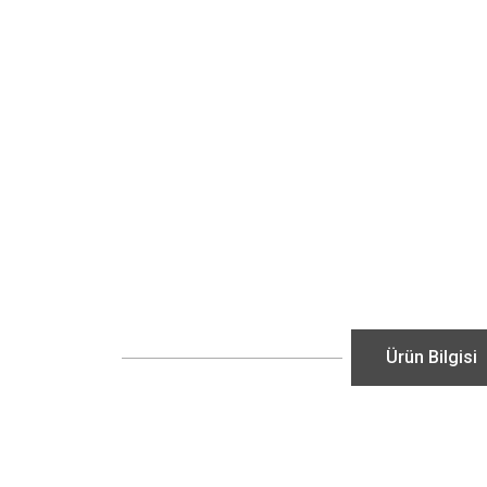
Ürün Bilgisi
Bu ürünün fiyat bilgisi, resim, ürün açıklamalarında ve diğ
Görüş ve önerileriniz için teşekkür ederiz.