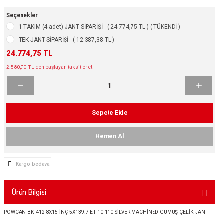
ikleri
ntlar
Seçenekler
1 TAKIM (4 adet) JANT SİPARİŞİ - ( 24.774,75 TL ) ( TÜKENDİ )
ş Lastikleri
ntlar
TEK JANT SİPARİŞİ - ( 12.387,38 TL )
24.774,75 TL
ntlar
2.580,70 TL den başlayan taksitlerle!!
ntlar
ntlar
Sepete Ekle
 / KROM SERİ
Hemen Al
rı
Kargo bedava
cari Çelik Jantlar
Ürün Bilgisi
lik Jant
POWCAN BK 412 8X15 İNÇ 5X139.7 ET-10 110 SİLVER MACHİNED GÜMÜŞ ÇELİK JANT