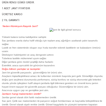
ÜRÜN RENGİ GÜMÜİ GRİDİR.
1 ADET JANT FİYATIDIR.
ÜCRETSİZ KARGO
2 YIL GARANTİ
Neden Alüminyum Alaşımlı Jant?
Yüksek balans tutma kabiliyetine sahiptir.
Sac jantlara oranla daha hafif olduğu için toplam araç ağırlığını azaltarak yakıt tasarrufu
sağlar.
Lastik ve fren sisteminde oluşan ısıyı hızla transfer ederek lastiklerin ve balataların ömrünü
uzatır.
Direksiyon hakimiyetini ve araç dengesini arttırır.
Tubeless lastikle mükemmel uyum sağlar.
Diğer jantlara göre model çeşitliği daha fazladır.
Estetiktir, araca ayrıcalıklı bir görünüm kazandırır.
Doğru bilinen yanlışlar ve tavsiyeler
Jant bir güvenlik parçasıdır, güvendiğiniz bir ürünü alın.
Araçların kişiselleştirilmesi amacı ile kullanılan ürünlerin başında jant gelir. Görselliğin dışında;
doğru jant seçilmesi durumunda performans, sürüş konforu ve sürüş ekonomisi gibi kriterleri
olumlu yönde iyileştiren hafif alaşım jantlarla ilgili bilinmesi gereken en önemli konu jantın
hayati önem taşıyan bir güvenlik parçası olduğudur. Güvendiğiniz bir ürünü alın.
Aracınıza uygun çap ve genişlikte jant alın.
Jantların hangi malzemeden üretilir?
Jantlar genel olarak dört farklı malzemeden üretilir.
Sac jant; Çelik sac malzemeden iki parçanın soğuk formlanması ve kaynakla birleştirilmesi ile
üretilir. Genel olarak siyah renkte üretilir. Görsel kaygılarla ön yüzeyini tamamen kapatan