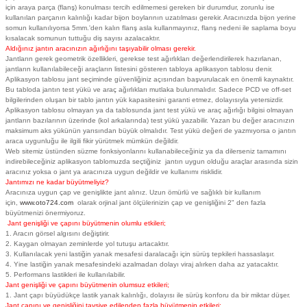
için araya parça (flanş) konulması tercih edilmemesi gereken bir durumdur, zorunlu ise
kullanılan parçanın kalınlığı kadar bijon boylarının uzatılması gerekir. Aracınızda bijon yerine
somun kullanılıyorsa 5mm.'den kalın flanş asla kullanmayınız, flanş nedeni ile saplama boyu
kısalacak somunun tuttuğu diş sayısı azalacaktır.
Aldığınız jantın aracınızın ağırlığını taşıyabilir olması gerekir.
Jantların gerek geometrik özellikleri, gerekse test ağırlıkları değerlendirilerek hazırlanan,
jantların kullanılabileceği araçların listesini gösteren tabloya aplikasyon tablosu denir.
Aplikasyon tablosu jant seçiminde güvenliğiniz açısından başvurulacak en önemli kaynaktır.
Bu tabloda jantın test yükü ve araç ağırlıkları mutlaka bulunmalıdır. Sadece PCD ve off-set
bilgilerinden oluşan bir tablo jantın yük kapasitesini garanti etmez, dolayısıyla yetersizdir.
Aplikasyon tablosu olmayan ya da tablosunda jant test yükü ve araç ağırlığı bilgisi olmayan
jantların bazılarının üzerinde (kol arkalarında) test yükü yazabilir. Yazan bu değer aracınızın
maksimum aks yükünün yarısından büyük olmalıdır. Test yükü değeri de yazmıyorsa o jantın
araca uygunluğu ile ilgili fikir yürütmek mümkün değildir.
Web sitemiz üstünden süzme fonksiyonlarını kullanabileceğiniz ya da dilerseniz tamamını
indirebileceğiniz aplikasyon tablomuzda seçtiğiniz jantın uygun olduğu araçlar arasında sizin
aracınız yoksa o jant ya aracınıza uygun değildir ve kullanımı risklidir.
Jantımızı ne kadar büyütmeliyiz?
Aracınıza uygun çap ve genişlikte jant alınız. Uzun ömürlü ve sağlıklı bir kullanım
için,
www.oto724.com
olarak orjinal jant ölçülerinizin çap ve genişliğini 2" den fazla
büyütmenizi önermiyoruz.
Jant genişliği ve çapını büyütmenin olumlu etkileri;
1. Aracın görsel algısını değiştirir.
2. Kaygan olmayan zeminlerde yol tutuşu artacaktır.
3. Kullanılacak yeni lastiğin yanak mesafesi daralacağı için sürüş tepkileri hassaslaşır.
4. Yine lastiğin yanak mesafesindeki azalmadan dolayı viraj alırken daha az yatacaktır.
5. Performans lastikleri ile kullanılabilir.
Jant genişliği ve çapını büyütmenin olumsuz etkileri;
1. Jant çapı büyüdükçe lastik yanak kalınlığı, dolayısı ile sürüş konforu da bir miktar düşer.
Jant çapını ve genişliğini tavsiye edilenden fazla büyütmenin etkileri;