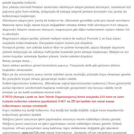
plastik kapaklar kullanılır.
Son yıllarda otomobil firmaları tarafından alüminyum alaşım jantlara benzeyen, tasarlanan kol
yapısına göre form verilmiş, dolayısıyla ilk bakışta alaşımlı jantlara benzeyen sac jantlar da
kullanılmaya başlamıştır.
Alüminyum alaşım jant; yanlış bir kullanım ile, ülkemizde genellikle çelik jant olarak tanımlanır.
Malzeme tipine bağlı olarak küçük değişiklikler olmakla birlikte %90 alüminyum %10 silisyum
alaşımıdır. Alaşımı oluşturan titanyum, magnezyum gibi diğer malzemelerin toplam miktarı %1
in altındadır.
Magnezyum alaşım jantlar; yüksek maliyeti nedeni ile sadece Formula 1 ve bazı süper
araçlarda kullanılmaktadır. Dünyadaki toplam üretimi çok düşüktür.
Kompozit jantlar; son yıllarda karbon fiber ve polimer kompozitli, yapısı itibariyle dayanımı
yüksek dolayısıyla da oldukça hafif jantlar fuarlarda yerini almaya başlamıştır. Maliyeti ve zor
üretim koşulları sebebiyle fiyatları yüksek, üretim adetleri düşüktür.
Birkaç tavsiye daha...
Satın alırken jantların görsel kontrolünü yapınız. Yüzeyinde delik gibi görünen döküm
boşlukları olmamalıdır.
Bijon ya da somunların araca monte ederken janta oturduğu yüzeyde boya olmaması gerekir.
Bu yüzeylerin boyalı olması gevşemeye neden olabilir.
Kaliteli bijon/somun kullanınız. (Mümkünse orjinal bijon/somunları kullanınız.) Krom görünümlü
parlak bijonların üzerlerindeki kaplama nedeniyle gevşemeleri söz konusu olabilir, tercih
etmeyin ya da belirli aralıklarla kontrol edin.
ETRTO (Avrupa Lastik ve Jant Teknik Organizasyonu) binek araçlarda 210 km/s ve üzeri
hızlarda kullanılan tubeless (şambrelsiz) V,W,Y ve ZR tipi lastikler için metal supap
kullanılmasını tavsiye etmektedir.
Kışın mutlaka kış lastiği kullanınız. Kış lastiği kar lastiği değildir, soğuk hava koşullarında
kullanılması gereken lastiktir.
Aldığınız jantın aracınıza işlem yapılmadan sorunsuz monte edilebiliyor olması gerekir.
Aldığınız jantın aracınıza ek işlem yapılmadan monte edilebiliyor olması gerekir. Göbek
büyütme, off-set yüzeyinden talaş kaldırma, bijon deliklerinde değişiklik gibi işlemlerin
yaptırılmasını
www.oto724.com
olarak önermiyoruz. Jantlarda off-set mesafesini ayarlamak