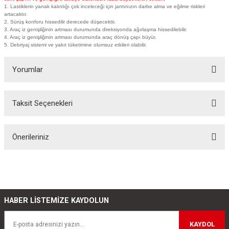
1. Lastiklerin yanak kalınlığı çok inceleceği için jantınızın darbe alma ve eğilme riskleri
artacaktır.
2. Sürüş konforu hissedilir derecede düşecektir.
3. Araç iz genişliğinin artması durumunda direksiyonda ağırlaşma hissedilebilir.
4. Araç iz genişliğinin artması durumunda araç dönüş çapı büyür.
5. Debriyaj sistemi ve yakıt tüketimine olumsuz etkileri olabilir.
Yorumlar
Taksit Seçenekleri
Bu ürüne ilk yorumu siz yapın!
Önerileriniz
Yorum Yaz
Bu ürünün fiyat bilgisi, resim, ürün açıklamalarında ve diğer konularda
yetersiz gördüğünüz noktaları öneri formunu kullanarak tarafımıza
iletebilirsiniz.
Görüş ve önerileriniz için teşekkür ederiz.
HABER LİSTEMİZE KAYDOLUN
Ürün resmi kalitesiz, bozuk veya görüntülenemiyor.
KAYDOL
Ürün açıklamasında eksik bilgiler bulunuyor.