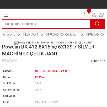
Geri Dön
Geri Dön
Geri Dön
Geri Dön
Geri Dön
Geri Dön
Geri Dön
ERİ
I
AKIM
 LASTİKLERİ
Lastikleri
tikleri
ntlar
uarı
ri
ikleri
Anasayfa
ÇELİK JANT
OFFROAD 4X4 Çelik Jant
OFFROAD 4X4 Çel
 Lastikleri
tikleri
ntlar
tik
Powcan BK 412 8X15inç 6X139.7 SİLVER
MACHİNED ÇELİK JANT
reyler Lastikleri
tikleri
ntlar
yon ve Fren Yağları
ik
POWCAN
Yorum Yaz
stikleri
tikleri
ntlar
ve Katkı Yağları
astik
Kategori
OFFROAD 4X4 Çelik Jant 15''
ns Hız Lastikleri
tikleri
ntlar
uarı
Marka
POWCAN
Stok Kodu
3946
tikleri
ntlar
Yağları
Garanti Süresi
24 Ay
Stok Adedi
1
tikleri
ntlar
Fiyat
24.774,75 TL + KDV