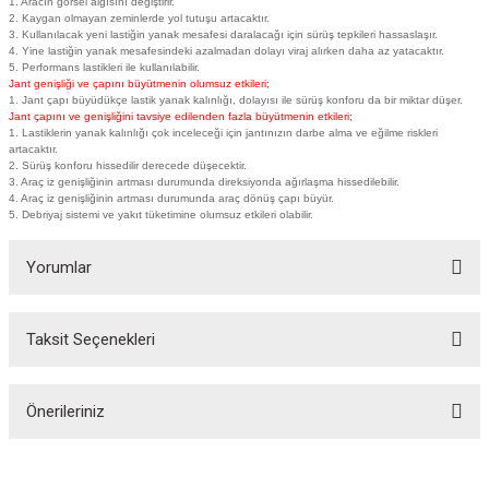
1. Aracın görsel algısını değiştirir.
2. Kaygan olmayan zeminlerde yol tutuşu artacaktır.
3. Kullanılacak yeni lastiğin yanak mesafesi daralacağı için sürüş tepkileri hassaslaşır.
4. Yine lastiğin yanak mesafesindeki azalmadan dolayı viraj alırken daha az yatacaktır.
5. Performans lastikleri ile kullanılabilir.
Jant genişliği ve çapını büyütmenin olumsuz etkileri;
1. Jant çapı büyüdükçe lastik yanak kalınlığı, dolayısı ile sürüş konforu da bir miktar düşer.
Jant çapını ve genişliğini tavsiye edilenden fazla büyütmenin etkileri;
1. Lastiklerin yanak kalınlığı çok inceleceği için jantınızın darbe alma ve eğilme riskleri
artacaktır.
2. Sürüş konforu hissedilir derecede düşecektir.
3. Araç iz genişliğinin artması durumunda direksiyonda ağırlaşma hissedilebilir.
4. Araç iz genişliğinin artması durumunda araç dönüş çapı büyür.
5. Debriyaj sistemi ve yakıt tüketimine olumsuz etkileri olabilir.
Yorumlar
Taksit Seçenekleri
Bu ürüne ilk yorumu siz yapın!
Önerileriniz
Yorum Yaz
Bu ürünün fiyat bilgisi, resim, ürün açıklamalarında ve diğer konularda
yetersiz gördüğünüz noktaları öneri formunu kullanarak tarafımıza