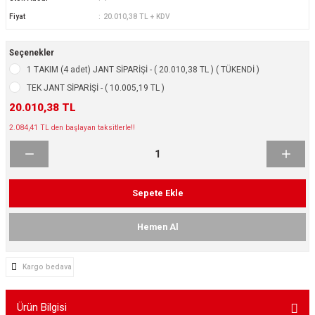
ikleri
ntlar
Fiyat
20.010,38 TL + KDV
ş Lastikleri
ntlar
Seçenekler
1 TAKIM (4 adet) JANT SİPARİŞİ - ( 20.010,38 TL ) ( TÜKENDİ )
ntlar
TEK JANT SİPARİŞİ - ( 10.005,19 TL )
20.010,38 TL
ntlar
2.084,41 TL den başlayan taksitlerle!!
ntlar
 / KROM SERİ
Sepete Ekle
rı
Hemen Al
cari Çelik Jantlar
Kargo bedava
lik Jant
Ürün Bilgisi