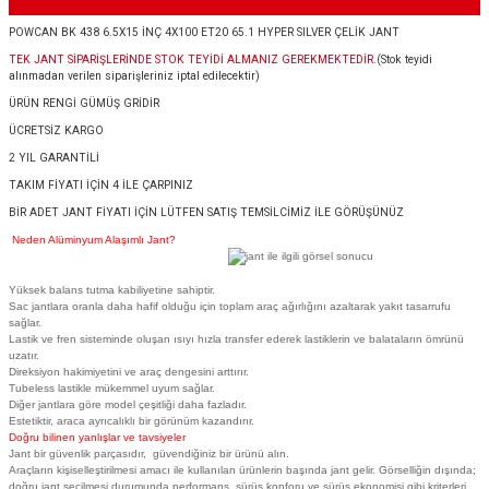
POWCAN BK 438 6.5X15 İNÇ 4X100 ET20 65.1 HYPER SILVER ÇELİK JANT
TEK JANT SİPARİŞLERİNDE STOK TEYİDİ ALMANIZ GEREKMEKTEDİR.
(Stok teyidi
alınmadan verilen siparişleriniz iptal edilecektir)
ÜRÜN RENGİ GÜMÜŞ GRİDİR
ÜCRETSİZ KARGO
2 YIL GARANTİLİ
TAKIM FİYATI İÇİN 4 İLE ÇARPINIZ
BİR ADET JANT FİYATI İÇİN LÜTFEN SATIŞ TEMSİLCİMİZ İLE GÖRÜŞÜNÜZ
Neden Alüminyum Alaşımlı Jant?
Yüksek balans tutma kabiliyetine sahiptir.
Sac jantlara oranla daha hafif olduğu için toplam araç ağırlığını azaltarak yakıt tasarrufu
sağlar.
Lastik ve fren sisteminde oluşan ısıyı hızla transfer ederek lastiklerin ve balataların ömrünü
uzatır.
Direksiyon hakimiyetini ve araç dengesini arttırır.
Tubeless lastikle mükemmel uyum sağlar.
Diğer jantlara göre model çeşitliği daha fazladır.
Estetiktir, araca ayrıcalıklı bir görünüm kazandırır.
Doğru bilinen yanlışlar ve tavsiyeler
Jant bir güvenlik parçasıdır, güvendiğiniz bir ürünü alın.
Araçların kişiselleştirilmesi amacı ile kullanılan ürünlerin başında jant gelir. Görselliğin dışında;
doğru jant seçilmesi durumunda performans, sürüş konforu ve sürüş ekonomisi gibi kriterleri