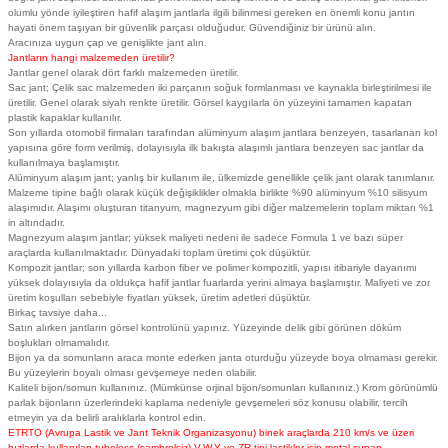
olumlu yönde iyileştiren hafif alaşım jantlarla ilgili bilinmesi gereken en önemli konu jantın
hayati önem taşıyan bir güvenlik parçası olduğudur. Güvendiğiniz bir ürünü alın.
Aracınıza uygun çap ve genişlikte jant alın.
Jantların hangi malzemeden üretilir?
Jantlar genel olarak dört farklı malzemeden üretilir.
Sac jant; Çelik sac malzemeden iki parçanın soğuk formlanması ve kaynakla birleştirilmesi ile
üretilir. Genel olarak siyah renkte üretilir. Görsel kaygılarla ön yüzeyini tamamen kapatan
plastik kapaklar kullanılır.
Son yıllarda otomobil firmaları tarafından alüminyum alaşım jantlara benzeyen, tasarlanan kol
yapısına göre form verilmiş, dolayısıyla ilk bakışta alaşımlı jantlara benzeyen sac jantlar da
kullanılmaya başlamıştır.
Alüminyum alaşım jant; yanlış bir kullanım ile, ülkemizde genellikle çelik jant olarak tanımlanır.
Malzeme tipine bağlı olarak küçük değişiklikler olmakla birlikte %90 alüminyum %10 silisyum
alaşımıdır. Alaşımı oluşturan titanyum, magnezyum gibi diğer malzemelerin toplam miktarı %1
in altındadır.
Magnezyum alaşım jantlar; yüksek maliyeti nedeni ile sadece Formula 1 ve bazı süper
araçlarda kullanılmaktadır. Dünyadaki toplam üretimi çok düşüktür.
Kompozit jantlar; son yıllarda karbon fiber ve polimer kompozitli, yapısı itibariyle dayanımı
yüksek dolayısıyla da oldukça hafif jantlar fuarlarda yerini almaya başlamıştır. Maliyeti ve zor
üretim koşulları sebebiyle fiyatları yüksek, üretim adetleri düşüktür.
Birkaç tavsiye daha...
Satın alırken jantların görsel kontrolünü yapınız. Yüzeyinde delik gibi görünen döküm
boşlukları olmamalıdır.
Bijon ya da somunların araca monte ederken janta oturduğu yüzeyde boya olmaması gerekir.
Bu yüzeylerin boyalı olması gevşemeye neden olabilir.
Kaliteli bijon/somun kullanınız. (Mümkünse orjinal bijon/somunları kullanınız.) Krom görünümlü
parlak bijonların üzerlerindeki kaplama nedeniyle gevşemeleri söz konusu olabilir, tercih
etmeyin ya da belirli aralıklarla kontrol edin.
ETRTO (Avrupa Lastik ve Jant Teknik Organizasyonu) binek araçlarda 210 km/s ve üzeri
hızlarda kullanılan tubeless (şambrelsiz) V,W,Y ve ZR tipi lastikler için metal supap