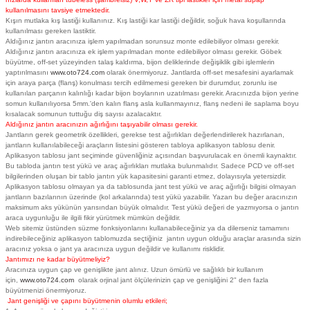
kullanılmasını tavsiye etmektedir.
Kışın mutlaka kış lastiği kullanınız. Kış lastiği kar lastiği değildir, soğuk hava koşullarında
kullanılması gereken lastiktir.
Aldığınız jantın aracınıza işlem yapılmadan sorunsuz monte edilebiliyor olması gerekir.
Aldığınız jantın aracınıza ek işlem yapılmadan monte edilebiliyor olması gerekir. Göbek
büyütme, off-set yüzeyinden talaş kaldırma, bijon deliklerinde değişiklik gibi işlemlerin
yaptırılmasını
www.oto724.com
olarak önermiyoruz. Jantlarda off-set mesafesini ayarlamak
için araya parça (flanş) konulması tercih edilmemesi gereken bir durumdur, zorunlu ise
kullanılan parçanın kalınlığı kadar bijon boylarının uzatılması gerekir. Aracınızda bijon yerine
somun kullanılıyorsa 5mm.'den kalın flanş asla kullanmayınız, flanş nedeni ile saplama boyu
kısalacak somunun tuttuğu diş sayısı azalacaktır.
Aldığınız jantın aracınızın ağırlığını taşıyabilir olması gerekir.
Jantların gerek geometrik özellikleri, gerekse test ağırlıkları değerlendirilerek hazırlanan,
jantların kullanılabileceği araçların listesini gösteren tabloya aplikasyon tablosu denir.
Aplikasyon tablosu jant seçiminde güvenliğiniz açısından başvurulacak en önemli kaynaktır.
Bu tabloda jantın test yükü ve araç ağırlıkları mutlaka bulunmalıdır. Sadece PCD ve off-set
bilgilerinden oluşan bir tablo jantın yük kapasitesini garanti etmez, dolayısıyla yetersizdir.
Aplikasyon tablosu olmayan ya da tablosunda jant test yükü ve araç ağırlığı bilgisi olmayan
jantların bazılarının üzerinde (kol arkalarında) test yükü yazabilir. Yazan bu değer aracınızın
maksimum aks yükünün yarısından büyük olmalıdır. Test yükü değeri de yazmıyorsa o jantın
araca uygunluğu ile ilgili fikir yürütmek mümkün değildir.
Web sitemiz üstünden süzme fonksiyonlarını kullanabileceğiniz ya da dilerseniz tamamını
indirebileceğiniz aplikasyon tablomuzda seçtiğiniz jantın uygun olduğu araçlar arasında sizin
aracınız yoksa o jant ya aracınıza uygun değildir ve kullanımı risklidir.
Jantımızı ne kadar büyütmeliyiz?
Aracınıza uygun çap ve genişlikte jant alınız. Uzun ömürlü ve sağlıklı bir kullanım
için,
www.oto724.com
olarak orjinal jant ölçülerinizin çap ve genişliğini 2" den fazla
büyütmenizi önermiyoruz.
Jant genişliği ve çapını büyütmenin olumlu etkileri;