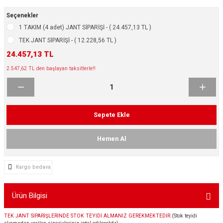
ikleri
ntlar
Seçenekler
1 TAKIM (4 adet) JANT SİPARİŞİ - ( 24.457,13 TL )
ş Lastikleri
ntlar
TEK JANT SİPARİŞİ - ( 12.228,56 TL )
24.457,13 TL
ntlar
2.547,62 TL den başlayan taksitlerle!!
ntlar
ntlar
Sepete Ekle
 / KROM SERİ
Hemen Al
rı
Kargo bedava
cari Çelik Jantlar
Ürün Bilgisi
lik Jant
TEK JANT SİPARİŞLERİNDE STOK TEYİDİ ALMANIZ GEREKMEKTEDİR.
(Stok teyidi