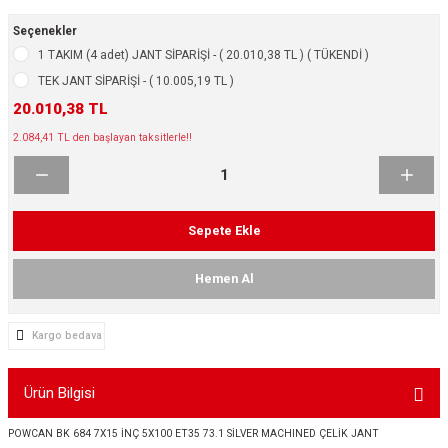
ikleri
ntlar
Seçenekler
1 TAKIM (4 adet) JANT SİPARİŞİ - ( 20.010,38 TL ) ( TÜKENDİ )
ş Lastikleri
ntlar
TEK JANT SİPARİŞİ - ( 10.005,19 TL )
20.010,38 TL
ntlar
2.084,41 TL den başlayan taksitlerle!!
ntlar
ntlar
Sepete Ekle
 / KROM SERİ
Hemen Al
rı
Kargo bedava
cari Çelik Jantlar
Ürün Bilgisi
lik Jant
POWCAN BK 684 7X15 İNÇ 5X100 ET35 73.1 SİLVER MACHINED ÇELİK JANT