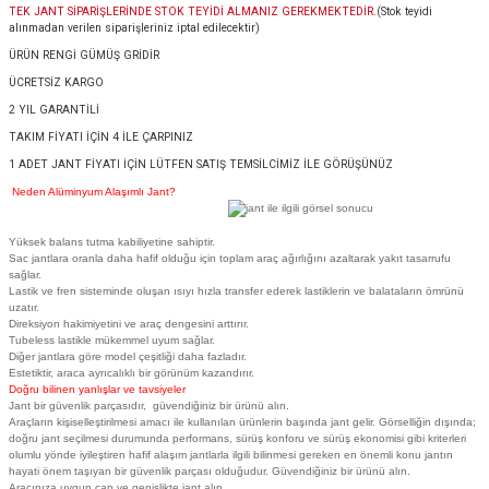
TEK JANT SİPARİŞLERİNDE STOK TEYİDİ ALMANIZ GEREKMEKTEDİR.
(Stok teyidi
alınmadan verilen siparişleriniz iptal edilecektir)
ÜRÜN RENGİ GÜMÜŞ GRİDİR
ÜCRETSİZ KARGO
2 YIL GARANTİLİ
TAKIM FİYATI İÇİN 4 İLE ÇARPINIZ
1 ADET JANT FİYATI İÇİN LÜTFEN SATIŞ TEMSİLCİMİZ İLE GÖRÜŞÜNÜZ
Neden Alüminyum Alaşımlı Jant?
Yüksek balans tutma kabiliyetine sahiptir.
Sac jantlara oranla daha hafif olduğu için toplam araç ağırlığını azaltarak yakıt tasarrufu
sağlar.
Lastik ve fren sisteminde oluşan ısıyı hızla transfer ederek lastiklerin ve balataların ömrünü
uzatır.
Direksiyon hakimiyetini ve araç dengesini arttırır.
Tubeless lastikle mükemmel uyum sağlar.
Diğer jantlara göre model çeşitliği daha fazladır.
Estetiktir, araca ayrıcalıklı bir görünüm kazandırır.
Doğru bilinen yanlışlar ve tavsiyeler
Jant bir güvenlik parçasıdır, güvendiğiniz bir ürünü alın.
Araçların kişiselleştirilmesi amacı ile kullanılan ürünlerin başında jant gelir. Görselliğin dışında;
doğru jant seçilmesi durumunda performans, sürüş konforu ve sürüş ekonomisi gibi kriterleri
olumlu yönde iyileştiren hafif alaşım jantlarla ilgili bilinmesi gereken en önemli konu jantın
hayati önem taşıyan bir güvenlik parçası olduğudur. Güvendiğiniz bir ürünü alın.
Aracınıza uygun çap ve genişlikte jant alın.