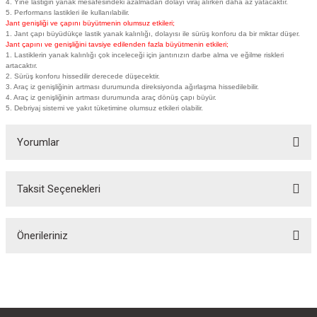
4. Yine lastiğin yanak mesafesindeki azalmadan dolayı viraj alırken daha az yatacaktır.
5. Performans lastikleri ile kullanılabilir.
Jant genişliği ve çapını büyütmenin olumsuz etkileri;
1. Jant çapı büyüdükçe lastik yanak kalınlığı, dolayısı ile sürüş konforu da bir miktar düşer.
Jant çapını ve genişliğini tavsiye edilenden fazla büyütmenin etkileri;
1. Lastiklerin yanak kalınlığı çok inceleceği için jantınızın darbe alma ve eğilme riskleri
artacaktır.
2. Sürüş konforu hissedilir derecede düşecektir.
3. Araç iz genişliğinin artması durumunda direksiyonda ağırlaşma hissedilebilir.
4. Araç iz genişliğinin artması durumunda araç dönüş çapı büyür.
5. Debriyaj sistemi ve yakıt tüketimine olumsuz etkileri olabilir.
Yorumlar
Taksit Seçenekleri
Bu ürüne ilk yorumu siz yapın!
Önerileriniz
Yorum Yaz
Bu ürünün fiyat bilgisi, resim, ürün açıklamalarında ve diğer konularda
yetersiz gördüğünüz noktaları öneri formunu kullanarak tarafımıza
iletebilirsiniz.
Görüş ve önerileriniz için teşekkür ederiz.