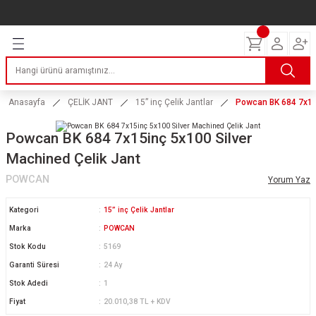
Geri Dön
Geri Dön
Geri Dön
Geri Dön
Geri Dön
Geri Dön
Geri Dön
ERİ
I
AKIM
 LASTİKLERİ
Lastikleri
tikleri
ntlar
uarı
ri
ikleri
Anasayfa
ÇELİK JANT
15” inç Çelik Jantlar
Powcan BK 684 7x15i
 Lastikleri
tikleri
ntlar
tik
Powcan BK 684 7x15inç 5x100 Silver
Machined Çelik Jant
reyler Lastikleri
tikleri
ntlar
yon ve Fren Yağları
ik
POWCAN
Yorum Yaz
stikleri
tikleri
ntlar
ve Katkı Yağları
astik
Kategori
15” inç Çelik Jantlar
ns Hız Lastikleri
tikleri
ntlar
uarı
Marka
POWCAN
Stok Kodu
5169
tikleri
ntlar
Yağları
Garanti Süresi
24 Ay
Stok Adedi
1
tikleri
ntlar
Fiyat
20.010,38 TL + KDV