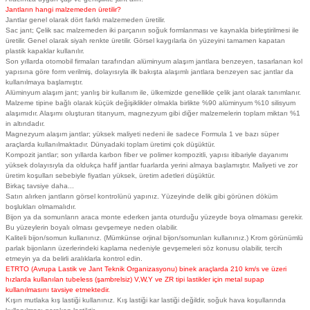
Jantların hangi malzemeden üretilir?
Jantlar genel olarak dört farklı malzemeden üretilir.
Sac jant; Çelik sac malzemeden iki parçanın soğuk formlanması ve kaynakla birleştirilmesi ile
üretilir. Genel olarak siyah renkte üretilir. Görsel kaygılarla ön yüzeyini tamamen kapatan
plastik kapaklar kullanılır.
Son yıllarda otomobil firmaları tarafından alüminyum alaşım jantlara benzeyen, tasarlanan kol
yapısına göre form verilmiş, dolayısıyla ilk bakışta alaşımlı jantlara benzeyen sac jantlar da
kullanılmaya başlamıştır.
Alüminyum alaşım jant; yanlış bir kullanım ile, ülkemizde genellikle çelik jant olarak tanımlanır.
Malzeme tipine bağlı olarak küçük değişiklikler olmakla birlikte %90 alüminyum %10 silisyum
alaşımıdır. Alaşımı oluşturan titanyum, magnezyum gibi diğer malzemelerin toplam miktarı %1
in altındadır.
Magnezyum alaşım jantlar; yüksek maliyeti nedeni ile sadece Formula 1 ve bazı süper
araçlarda kullanılmaktadır. Dünyadaki toplam üretimi çok düşüktür.
Kompozit jantlar; son yıllarda karbon fiber ve polimer kompozitli, yapısı itibariyle dayanımı
yüksek dolayısıyla da oldukça hafif jantlar fuarlarda yerini almaya başlamıştır. Maliyeti ve zor
üretim koşulları sebebiyle fiyatları yüksek, üretim adetleri düşüktür.
Birkaç tavsiye daha...
Satın alırken jantların görsel kontrolünü yapınız. Yüzeyinde delik gibi görünen döküm
boşlukları olmamalıdır.
Bijon ya da somunların araca monte ederken janta oturduğu yüzeyde boya olmaması gerekir.
Bu yüzeylerin boyalı olması gevşemeye neden olabilir.
Kaliteli bijon/somun kullanınız. (Mümkünse orjinal bijon/somunları kullanınız.) Krom görünümlü
parlak bijonların üzerlerindeki kaplama nedeniyle gevşemeleri söz konusu olabilir, tercih
etmeyin ya da belirli aralıklarla kontrol edin.
ETRTO (Avrupa Lastik ve Jant Teknik Organizasyonu) binek araçlarda 210 km/s ve üzeri
hızlarda kullanılan tubeless (şambrelsiz) V,W,Y ve ZR tipi lastikler için metal supap
kullanılmasını tavsiye etmektedir.
Kışın mutlaka kış lastiği kullanınız. Kış lastiği kar lastiği değildir, soğuk hava koşullarında