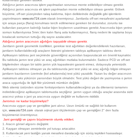
kullanılması gereken lastiktir.
Aldığınız jantın aracınıza işlem yapılmadan sorunsuz monte edilebiliyor olması gerekir.
Aldığınız jantın aracınıza ek işlem yapılmadan monte edilebiliyor olması gerekir. Göbek
büyütme, off-set yüzeyinden talaş kaldırma, bijon deliklerinde değişiklik gibi işlemlerin
yaptırılmasını
www.oto724.com
olarak önermiyoruz. Jantlarda off-set mesafesini ayarlamak
için araya parça (flanş) konulması tercih edilmemesi gereken bir durumdur, zorunlu ise
kullanılan parçanın kalınlığı kadar bijon boylarının uzatılması gerekir. Aracınızda bijon yerine
somun kullanılıyorsa 5mm.'den kalın flanş asla kullanmayınız, flanş nedeni ile saplama boyu
kısalacak somunun tuttuğu diş sayısı azalacaktır.
Aldığınız jantın aracınızın ağırlığını taşıyabilir olması gerekir.
Jantların gerek geometrik özellikleri, gerekse test ağırlıkları değerlendirilerek hazırlanan,
jantların kullanılabileceği araçların listesini gösteren tabloya aplikasyon tablosu denir.
Aplikasyon tablosu jant seçiminde güvenliğiniz açısından başvurulacak en önemli kaynaktır.
Bu tabloda jantın test yükü ve araç ağırlıkları mutlaka bulunmalıdır. Sadece PCD ve off-set
bilgilerinden oluşan bir tablo jantın yük kapasitesini garanti etmez, dolayısıyla yetersizdir.
Aplikasyon tablosu olmayan ya da tablosunda jant test yükü ve araç ağırlığı bilgisi olmayan
jantların bazılarının üzerinde (kol arkalarında) test yükü yazabilir. Yazan bu değer aracınızın
maksimum aks yükünün yarısından büyük olmalıdır. Test yükü değeri de yazmıyorsa o jantın
araca uygunluğu ile ilgili fikir yürütmek mümkün değildir.
Web sitemiz üstünden süzme fonksiyonlarını kullanabileceğiniz ya da dilerseniz tamamını
indirebileceğiniz aplikasyon tablomuzda seçtiğiniz jantın uygun olduğu araçlar arasında sizin
aracınız yoksa o jant ya aracınıza uygun değildir ve kullanımı risklidir.
Jantımızı ne kadar büyütmeliyiz?
Aracınıza uygun çap ve genişlikte jant alınız. Uzun ömürlü ve sağlıklı bir kullanım
için,
www.oto724.com
olarak orjinal jant ölçülerinizin çap ve genişliğini 2" den fazla
büyütmenizi önermiyoruz.
Jant genişliği ve çapını büyütmenin olumlu etkileri;
1. Aracın görsel algısını değiştirir.
2. Kaygan olmayan zeminlerde yol tutuşu artacaktır.
3. Kullanılacak yeni lastiğin yanak mesafesi daralacağı için sürüş tepkileri hassaslaşır.