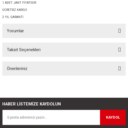
1 ADET JANT FİYATIDIR.
ÜCRETSİZ KARGO
2 YIL GARANTİ
Yorumlar
Taksit Seçenekleri
Bu ürüne ilk yorumu siz yapın!
Önerileriniz
Yorum Yaz
Bu ürünün fiyat bilgisi, resim, ürün açıklamalarında ve diğer konularda
yetersiz gördüğünüz noktaları öneri formunu kullanarak tarafımıza
iletebilirsiniz.
Görüş ve önerileriniz için teşekkür ederiz.
HABER LİSTEMİZE KAYDOLUN
Ürün resmi kalitesiz, bozuk veya görüntülenemiyor.
KAYDOL
Ürün açıklamasında eksik bilgiler bulunuyor.
Ürün bilgilerinde hatalar bulunuyor.