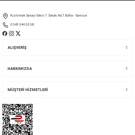
Ürün fiyatı diğer sitelerden daha pahalı.
Kızılırmak Sanayi Sitesi 7. Sokak No:7 Bafra - Samsun
Bu ürüne benzer farklı alternatifler olmalı.
0 549 544 50 58
ALIŞVERİŞ
Gönder
HAKKIMIZDA
MÜŞTERİ HİZMETLERİ