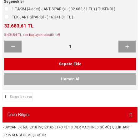
Seçenekler
ikleri
ntlar
1 TAKIM (4 adet) JANT SİPARİŞİ - ( 32.683,61 TL ) ( TÜKENDİ )
TEK JANT SİPARİŞİ - ( 16.341,81 TL )
ş Lastikleri
ntlar
32.683,61 TL
3.404,54 TL den başlayan taksitlerle!!
ntlar
ntlar
Sepete Ekle
ntlar
Hemen Al
 / KROM SERİ
Kargo bedava
rı
Ürün Bilgisi
cari Çelik Jantlar
POWCAN BK 685 8X18 İNÇ 5X105 ET40 73.1 SİLVER MACHİNED GÜMÜŞ ÇELİK JANT
lik Jant
ÜRÜN RENGİ GÜMÜŞ GRİDİR.