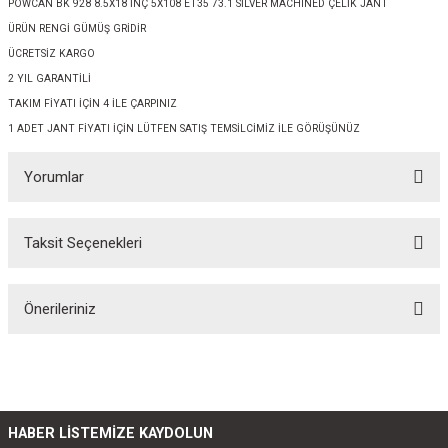
POWCAN BK 928 8.5X18 İNÇ 5X108 ET35 73.1 SİLVER MACHINED ÇELİK JANT
ÜRÜN RENGİ GÜMÜŞ GRİDİR
ÜCRETSİZ KARGO
2 YIL GARANTİLİ
TAKIM FİYATI İÇİN 4 İLE ÇARPINIZ
1 ADET JANT FİYATI İÇİN LÜTFEN SATIŞ TEMSİLCİMİZ İLE GÖRÜŞÜNÜZ
Yorumlar
Taksit Seçenekleri
Bu ürüne ilk yorumu siz yapın!
Önerileriniz
Yorum Yaz
Bu ürünün fiyat bilgisi, resim, ürün açıklamalarında ve diğer konularda
yetersiz gördüğünüz noktaları öneri formunu kullanarak tarafımıza
iletebilirsiniz.
Görüş ve önerileriniz için teşekkür ederiz.
HABER LİSTEMİZE KAYDOLUN