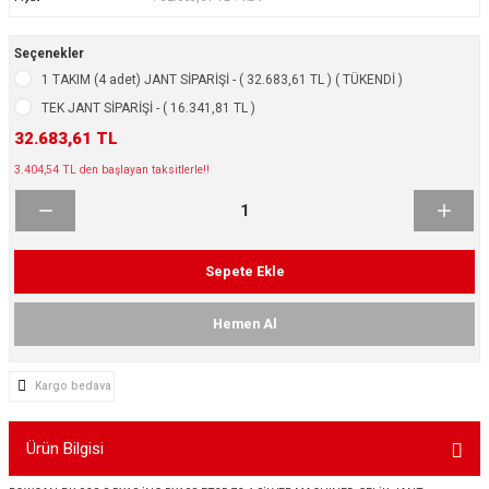
ikleri
ntlar
Seçenekler
ş Lastikleri
ntlar
1 TAKIM (4 adet) JANT SİPARİŞİ - ( 32.683,61 TL ) ( TÜKENDİ )
TEK JANT SİPARİŞİ - ( 16.341,81 TL )
ntlar
32.683,61 TL
3.404,54 TL den başlayan taksitlerle!!
ntlar
ntlar
Sepete Ekle
 / KROM SERİ
Hemen Al
rı
Kargo bedava
cari Çelik Jantlar
Ürün Bilgisi
lik Jant