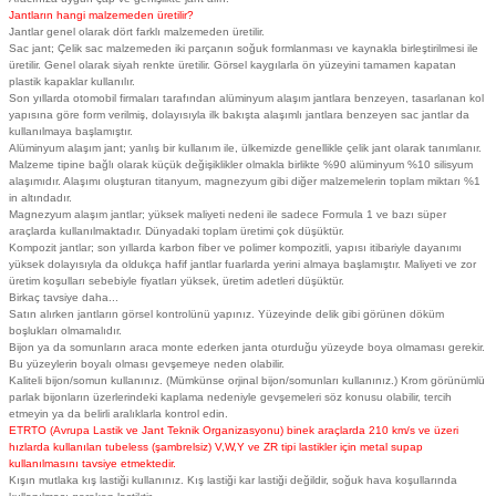
Jantların hangi malzemeden üretilir?
Jantlar genel olarak dört farklı malzemeden üretilir.
Sac jant; Çelik sac malzemeden iki parçanın soğuk formlanması ve kaynakla birleştirilmesi ile
üretilir. Genel olarak siyah renkte üretilir. Görsel kaygılarla ön yüzeyini tamamen kapatan
plastik kapaklar kullanılır.
Son yıllarda otomobil firmaları tarafından alüminyum alaşım jantlara benzeyen, tasarlanan kol
yapısına göre form verilmiş, dolayısıyla ilk bakışta alaşımlı jantlara benzeyen sac jantlar da
kullanılmaya başlamıştır.
Alüminyum alaşım jant; yanlış bir kullanım ile, ülkemizde genellikle çelik jant olarak tanımlanır.
Malzeme tipine bağlı olarak küçük değişiklikler olmakla birlikte %90 alüminyum %10 silisyum
alaşımıdır. Alaşımı oluşturan titanyum, magnezyum gibi diğer malzemelerin toplam miktarı %1
in altındadır.
Magnezyum alaşım jantlar; yüksek maliyeti nedeni ile sadece Formula 1 ve bazı süper
araçlarda kullanılmaktadır. Dünyadaki toplam üretimi çok düşüktür.
Kompozit jantlar; son yıllarda karbon fiber ve polimer kompozitli, yapısı itibariyle dayanımı
yüksek dolayısıyla da oldukça hafif jantlar fuarlarda yerini almaya başlamıştır. Maliyeti ve zor
üretim koşulları sebebiyle fiyatları yüksek, üretim adetleri düşüktür.
Birkaç tavsiye daha...
Satın alırken jantların görsel kontrolünü yapınız. Yüzeyinde delik gibi görünen döküm
boşlukları olmamalıdır.
Bijon ya da somunların araca monte ederken janta oturduğu yüzeyde boya olmaması gerekir.
Bu yüzeylerin boyalı olması gevşemeye neden olabilir.
Kaliteli bijon/somun kullanınız. (Mümkünse orjinal bijon/somunları kullanınız.) Krom görünümlü
parlak bijonların üzerlerindeki kaplama nedeniyle gevşemeleri söz konusu olabilir, tercih
etmeyin ya da belirli aralıklarla kontrol edin.
ETRTO (Avrupa Lastik ve Jant Teknik Organizasyonu) binek araçlarda 210 km/s ve üzeri
hızlarda kullanılan tubeless (şambrelsiz) V,W,Y ve ZR tipi lastikler için metal supap
kullanılmasını tavsiye etmektedir.
Kışın mutlaka kış lastiği kullanınız. Kış lastiği kar lastiği değildir, soğuk hava koşullarında