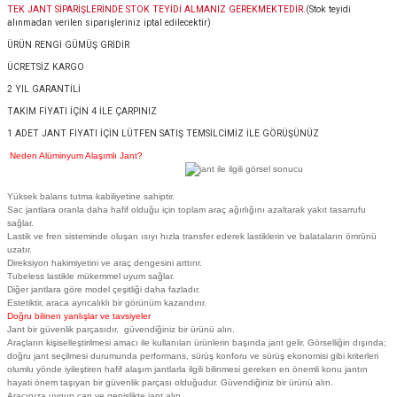
TEK JANT SİPARİŞLERİNDE STOK TEYİDİ ALMANIZ GEREKMEKTEDİR.
(Stok teyidi
alınmadan verilen siparişleriniz iptal edilecektir)
ÜRÜN RENGİ GÜMÜŞ GRİDİR
ÜCRETSİZ KARGO
2 YIL GARANTİLİ
TAKIM FİYATI İÇİN 4 İLE ÇARPINIZ
1 ADET JANT FİYATI İÇİN LÜTFEN SATIŞ TEMSİLCİMİZ İLE GÖRÜŞÜNÜZ
Neden Alüminyum Alaşımlı Jant?
Yüksek balans tutma kabiliyetine sahiptir.
Sac jantlara oranla daha hafif olduğu için toplam araç ağırlığını azaltarak yakıt tasarrufu
sağlar.
Lastik ve fren sisteminde oluşan ısıyı hızla transfer ederek lastiklerin ve balataların ömrünü
uzatır.
Direksiyon hakimiyetini ve araç dengesini arttırır.
Tubeless lastikle mükemmel uyum sağlar.
Diğer jantlara göre model çeşitliği daha fazladır.
Estetiktir, araca ayrıcalıklı bir görünüm kazandırır.
Doğru bilinen yanlışlar ve tavsiyeler
Jant bir güvenlik parçasıdır, güvendiğiniz bir ürünü alın.
Araçların kişiselleştirilmesi amacı ile kullanılan ürünlerin başında jant gelir. Görselliğin dışında;
doğru jant seçilmesi durumunda performans, sürüş konforu ve sürüş ekonomisi gibi kriterleri
olumlu yönde iyileştiren hafif alaşım jantlarla ilgili bilinmesi gereken en önemli konu jantın
hayati önem taşıyan bir güvenlik parçası olduğudur. Güvendiğiniz bir ürünü alın.
Aracınıza uygun çap ve genişlikte jant alın.