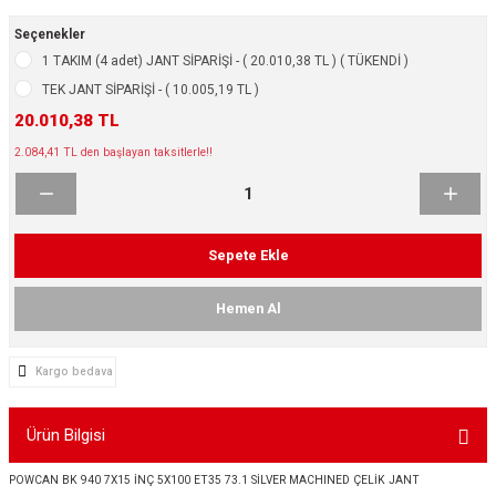
ikleri
ntlar
Seçenekler
1 TAKIM (4 adet) JANT SİPARİŞİ - ( 20.010,38 TL ) ( TÜKENDİ )
ş Lastikleri
ntlar
TEK JANT SİPARİŞİ - ( 10.005,19 TL )
20.010,38 TL
ntlar
2.084,41 TL den başlayan taksitlerle!!
ntlar
ntlar
Sepete Ekle
 / KROM SERİ
Hemen Al
rı
Kargo bedava
cari Çelik Jantlar
Ürün Bilgisi
lik Jant
POWCAN BK 940 7X15 İNÇ 5X100 ET35 73.1 SİLVER MACHINED ÇELİK JANT