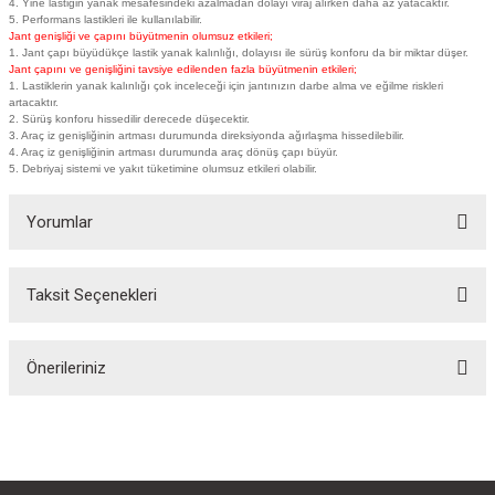
4. Yine lastiğin yanak mesafesindeki azalmadan dolayı viraj alırken daha az yatacaktır.
5. Performans lastikleri ile kullanılabilir.
Jant genişliği ve çapını büyütmenin olumsuz etkileri;
1. Jant çapı büyüdükçe lastik yanak kalınlığı, dolayısı ile sürüş konforu da bir miktar düşer.
Jant çapını ve genişliğini tavsiye edilenden fazla büyütmenin etkileri;
1. Lastiklerin yanak kalınlığı çok inceleceği için jantınızın darbe alma ve eğilme riskleri
artacaktır.
2. Sürüş konforu hissedilir derecede düşecektir.
3. Araç iz genişliğinin artması durumunda direksiyonda ağırlaşma hissedilebilir.
4. Araç iz genişliğinin artması durumunda araç dönüş çapı büyür.
5. Debriyaj sistemi ve yakıt tüketimine olumsuz etkileri olabilir.
Yorumlar
Taksit Seçenekleri
Bu ürüne ilk yorumu siz yapın!
Önerileriniz
Yorum Yaz
Bu ürünün fiyat bilgisi, resim, ürün açıklamalarında ve diğer konularda
yetersiz gördüğünüz noktaları öneri formunu kullanarak tarafımıza
iletebilirsiniz.
Görüş ve önerileriniz için teşekkür ederiz.