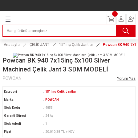
Geri Dön
Geri Dön
Geri Dön
Geri Dön
Geri Dön
Geri Dön
Geri Dön
ERİ
I
AKIM
 LASTİKLERİ
Lastikleri
tikleri
ntlar
uarı
ri
ikleri
Anasayfa
ÇELİK JANT
15” inç Çelik Jantlar
Powcan BK 940 7x15
 Lastikleri
tikleri
ntlar
tik
Powcan BK 940 7x15inç 5x100 Silver
Machined Çelik Jant 3 SDM MODELİ
reyler Lastikleri
tikleri
ntlar
yon ve Fren Yağları
ik
POWCAN
Yorum Yaz
stikleri
tikleri
ntlar
ve Katkı Yağları
astik
Kategori
15” inç Çelik Jantlar
ns Hız Lastikleri
tikleri
ntlar
uarı
Marka
POWCAN
Stok Kodu
4855
tikleri
ntlar
Yağları
Garanti Süresi
24 Ay
Stok Adedi
1
tikleri
ntlar
Fiyat
20.010,38 TL + KDV