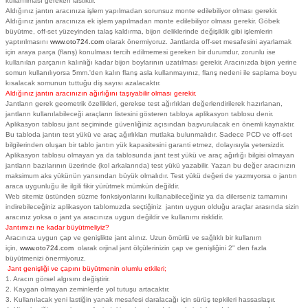
kullanılması gereken lastiktir.
Aldığınız jantın aracınıza işlem yapılmadan sorunsuz monte edilebiliyor olması gerekir.
Aldığınız jantın aracınıza ek işlem yapılmadan monte edilebiliyor olması gerekir. Göbek
büyütme, off-set yüzeyinden talaş kaldırma, bijon deliklerinde değişiklik gibi işlemlerin
yaptırılmasını
www.oto724.com
olarak önermiyoruz. Jantlarda off-set mesafesini ayarlamak
için araya parça (flanş) konulması tercih edilmemesi gereken bir durumdur, zorunlu ise
kullanılan parçanın kalınlığı kadar bijon boylarının uzatılması gerekir. Aracınızda bijon yerine
somun kullanılıyorsa 5mm.'den kalın flanş asla kullanmayınız, flanş nedeni ile saplama boyu
kısalacak somunun tuttuğu diş sayısı azalacaktır.
Aldığınız jantın aracınızın ağırlığını taşıyabilir olması gerekir.
Jantların gerek geometrik özellikleri, gerekse test ağırlıkları değerlendirilerek hazırlanan,
jantların kullanılabileceği araçların listesini gösteren tabloya aplikasyon tablosu denir.
Aplikasyon tablosu jant seçiminde güvenliğiniz açısından başvurulacak en önemli kaynaktır.
Bu tabloda jantın test yükü ve araç ağırlıkları mutlaka bulunmalıdır. Sadece PCD ve off-set
bilgilerinden oluşan bir tablo jantın yük kapasitesini garanti etmez, dolayısıyla yetersizdir.
Aplikasyon tablosu olmayan ya da tablosunda jant test yükü ve araç ağırlığı bilgisi olmayan
jantların bazılarının üzerinde (kol arkalarında) test yükü yazabilir. Yazan bu değer aracınızın
maksimum aks yükünün yarısından büyük olmalıdır. Test yükü değeri de yazmıyorsa o jantın
araca uygunluğu ile ilgili fikir yürütmek mümkün değildir.
Web sitemiz üstünden süzme fonksiyonlarını kullanabileceğiniz ya da dilerseniz tamamını
indirebileceğiniz aplikasyon tablomuzda seçtiğiniz jantın uygun olduğu araçlar arasında sizin
aracınız yoksa o jant ya aracınıza uygun değildir ve kullanımı risklidir.
Jantımızı ne kadar büyütmeliyiz?
Aracınıza uygun çap ve genişlikte jant alınız. Uzun ömürlü ve sağlıklı bir kullanım
için,
www.oto724.com
olarak orjinal jant ölçülerinizin çap ve genişliğini 2" den fazla
büyütmenizi önermiyoruz.
Jant genişliği ve çapını büyütmenin olumlu etkileri;
1. Aracın görsel algısını değiştirir.
2. Kaygan olmayan zeminlerde yol tutuşu artacaktır.
3. Kullanılacak yeni lastiğin yanak mesafesi daralacağı için sürüş tepkileri hassaslaşır.