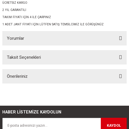
ÜCRETSİZ KARGO
2 YIL GARANTİLİ
TAKIM FİYATI İÇİN 4 İLE ÇARPINIZ
1 ADET JANT FİYATI İÇİN LÜTFEN SATIŞ TEMSİLCİMİZ İLE GÖRÜŞÜNÜZ
Yorumlar
Taksit Seçenekleri
Bu ürüne ilk yorumu siz yapın!
Önerileriniz
Yorum Yaz
Bu ürünün fiyat bilgisi, resim, ürün açıklamalarında ve diğer konularda
yetersiz gördüğünüz noktaları öneri formunu kullanarak tarafımıza
iletebilirsiniz.
Görüş ve önerileriniz için teşekkür ederiz.
HABER LİSTEMİZE KAYDOLUN
Ürün resmi kalitesiz, bozuk veya görüntülenemiyor.
KAYDOL
Ürün açıklamasında eksik bilgiler bulunuyor.