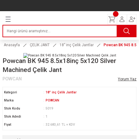
Geri Dön
Geri Dön
Geri Dön
Geri Dön
Geri Dön
Geri Dön
Geri Dön
ERİ
I
AKIM
 LASTİKLERİ
Lastikleri
tikleri
ntlar
uarı
ri
ikleri
Anasayfa
ÇELİK JANT
18” inç Çelik Jantlar
Powcan BK 945 8.5x1
 Lastikleri
tikleri
ntlar
tik
Powcan BK 945 8.5x18inç 5x120 Silver
Machined Çelik Jant
reyler Lastikleri
tikleri
ntlar
yon ve Fren Yağları
ik
POWCAN
Yorum Yaz
stikleri
tikleri
ntlar
ve Katkı Yağları
astik
Kategori
18” inç Çelik Jantlar
ns Hız Lastikleri
tikleri
ntlar
uarı
Marka
POWCAN
Stok Kodu
5019
tikleri
ntlar
Yağları
Stok Adedi
1
Fiyat
32.683,61 TL + KDV
tikleri
ntlar