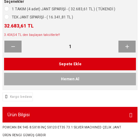
Seçenekler
ikleri
ntlar
1 TAKIM (4 adet) JANT SİPARİŞİ - ( 32.683,61 TL ) ( TÜKENDİ )
TEK JANT SİPARİŞİ - ( 16.341,81 TL )
ş Lastikleri
ntlar
32.683,61 TL
3.404,54 TL den başlayan taksitlerle!!
ntlar
ntlar
Sepete Ekle
ntlar
Hemen Al
 / KROM SERİ
Kargo bedava
rı
Ürün Bilgisi
cari Çelik Jantlar
POWCAN BK 945 8.5X18 İNÇ 5X120 ET35 73.1 SİLVER MACHINED ÇELİK JANT
lik Jant
ÜRÜN RENGİ GÜMÜŞ GRİDİR