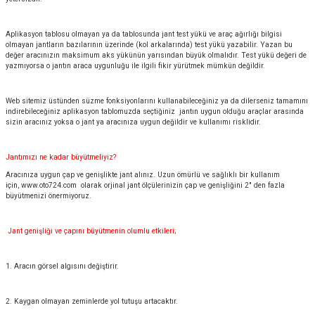
Aplikasyon tablosu olmayan ya da tablosunda jant test yükü ve araç ağırlığı bilgisi
olmayan jantların bazılarının üzerinde (kol arkalarında) test yükü yazabilir. Yazan bu
değer aracınızın maksimum aks yükünün yarısından büyük olmalıdır. Test yükü değeri de
yazmıyorsa o jantın araca uygunluğu ile ilgili fikir yürütmek mümkün değildir.
Web sitemiz üstünden süzme fonksiyonlarını kullanabileceğiniz ya da dilerseniz tamamını
indirebileceğiniz aplikasyon tablomuzda seçtiğiniz jantın uygun olduğu araçlar arasında
sizin aracınız yoksa o jant ya aracınıza uygun değildir ve kullanımı risklidir.
Jantımızı ne kadar büyütmeliyiz?
Aracınıza uygun çap ve genişlikte jant alınız. Uzun ömürlü ve sağlıklı bir kullanım
için,
www.oto724.com
olarak orjinal jant ölçülerinizin çap ve genişliğini 2" den fazla
büyütmenizi önermiyoruz.
Jant genişliği ve çapını büyütmenin olumlu etkileri;
1. Aracın görsel algısını değiştirir.
2. Kaygan olmayan zeminlerde yol tutuşu artacaktır.