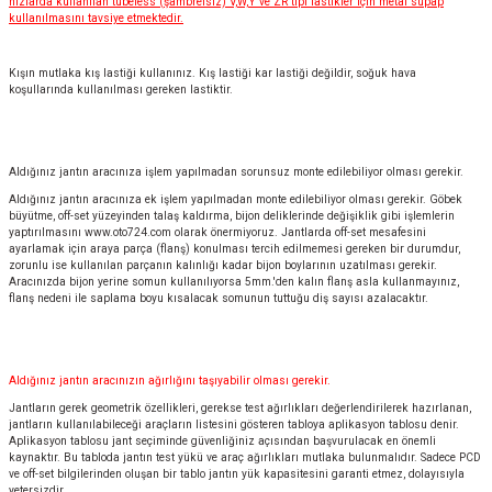
hızlarda kullanılan tubeless (şambrelsiz) V,W,Y ve ZR tipi lastikler için metal supap
kullanılmasını tavsiye etmektedir.
Kışın mutlaka kış lastiği kullanınız. Kış lastiği kar lastiği değildir, soğuk hava
koşullarında kullanılması gereken lastiktir.
Aldığınız jantın aracınıza işlem yapılmadan sorunsuz monte edilebiliyor olması gerekir.
Aldığınız jantın aracınıza ek işlem yapılmadan monte edilebiliyor olması gerekir. Göbek
büyütme, off-set yüzeyinden talaş kaldırma, bijon deliklerinde değişiklik gibi işlemlerin
yaptırılmasını
www.oto724.com
olarak önermiyoruz. Jantlarda off-set mesafesini
ayarlamak için araya parça (flanş) konulması tercih edilmemesi gereken bir durumdur,
zorunlu ise kullanılan parçanın kalınlığı kadar bijon boylarının uzatılması gerekir.
Aracınızda bijon yerine somun kullanılıyorsa 5mm.'den kalın flanş asla kullanmayınız,
flanş nedeni ile saplama boyu kısalacak somunun tuttuğu diş sayısı azalacaktır.
Aldığınız jantın aracınızın ağırlığını taşıyabilir olması gerekir.
Jantların gerek geometrik özellikleri, gerekse test ağırlıkları değerlendirilerek hazırlanan,
jantların kullanılabileceği araçların listesini gösteren tabloya aplikasyon tablosu denir.
Aplikasyon tablosu jant seçiminde güvenliğiniz açısından başvurulacak en önemli
kaynaktır. Bu tabloda jantın test yükü ve araç ağırlıkları mutlaka bulunmalıdır. Sadece PCD
ve off-set bilgilerinden oluşan bir tablo jantın yük kapasitesini garanti etmez, dolayısıyla
yetersizdir.