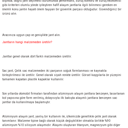
dışında; doğru jant seçilmesi durumunda performans, sürüş konforu ve sürüş ekonomisi
gibi kriterleri olumlu yönde iyileştiren hafif alaşım jantlarla ilgili bilinmesi gereken en
önemli konu jantın hayati önem taşıyan bir güvenlik parçası olduğudur. Güvendiğiniz bir
ürünü alın.
Aracınıza uygun çap ve genişlikte jant alın.
Jantların hangi malzemeden üretilir?
Jantlar genel olarak dört farklı malzemeden üretilir.
Sac jant; Çelik sac malzemeden iki parçanın soğuk formlanması ve kaynakla
birleştirilmesi ile üretilir. Genel olarak siyah renkte üretilir. Görsel kaygılarla ön yüzeyini
tamamen kapatan plastik kapaklar kullanılır.
Son yıllarda otomobil firmaları tarafından alüminyum alaşım jantlara benzeyen, tasarlanan
kol yapısına göre form verilmiş, dolayısıyla ilk bakışta alaşımlı jantlara benzeyen sac
jantlar da kullanılmaya başlamıştır.
Alüminyum alaşım jant; yanlış bir kullanım ile, ülkemizde genellikle çelik jant olarak
tanımlanır. Malzeme tipine bağlı olarak küçük değişiklikler olmakla birlikte %90
alüminyum %10 silisyum alaşımıdır. Alaşımı oluşturan titanyum, magnezyum gibi diğer