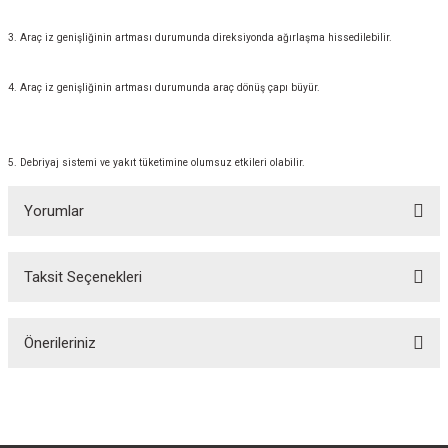
3. Araç iz genişliğinin artması durumunda direksiyonda ağırlaşma hissedilebilir.
4. Araç iz genişliğinin artması durumunda araç dönüş çapı büyür.
5. Debriyaj sistemi ve yakıt tüketimine olumsuz etkileri olabilir.
Yorumlar
Taksit Seçenekleri
Bu ürüne ilk yorumu siz yapın!
Önerileriniz
Yorum Yaz
Bu ürünün fiyat bilgisi, resim, ürün açıklamalarında ve diğer konularda
yetersiz gördüğünüz noktaları öneri formunu kullanarak tarafımıza
iletebilirsiniz.
Görüş ve önerileriniz için teşekkür ederiz.