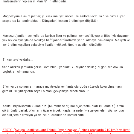
malzemelerin toplam miktarı %1 in altındadır.
Magnezyum alaşım jantlar; yüksek maliyeti nedeni ile sadece Formula 1 ve bazı süper
araçlarda kullanılmaktadır. Dünyadaki toplam üretimi çok düşüktür.
Kompozit jantlar; son yıllarda karbon fiber ve polimer kompozitli, yapısı itibariyle dayanımı
yüksek dolayısıyla da oldukça hafif jantlar fuarlarda yerini almaya başlamıştır. Maliyeti ve
zor üretim koşulları sebebiyle fiyatları yüksek, üretim adetleri düşüktür.
Birkaç tavsiye daha...
Satın alırken jantların görsel kontrolünü yapınız. Yüzeyinde delik gibi görünen döküm
boşlukları olmamalıdır.
Bijon ya da somunların araca monte ederken janta oturduğu yüzeyde boya olmaması
gerekir. Bu yüzeylerin boyalı olması gevşemeye neden olabilir.
Kaliteli bijon/somun kullanınız. (Mümkünse orjinal bijon/somunları kullanınız.) Krom
görünümlü parlak bijonların üzerlerindeki kaplama nedeniyle gevşemeleri söz konusu
olabilir, tercih etmeyin ya da belirli aralıklarla kontrol edin.
ETRTO (Avrupa Lastik ve Jant Teknik Organizasyonu) binek araçlarda 210 km/s ve üzeri