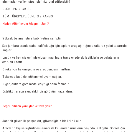
alınmadan verilen siparişleriniz iptal edilecektir)
ÜRÜN RENGİ GRİDİR.
TÜM TÜRKİYEYE ÜCRETSİZ KARGO
Neden Alüminyum Alaşımlı Jant?
Yüksek balans tutma kabiliyetine sahiptir.
Sac jantlara oranla daha hafif olduğu için toplam araç ağırlığını azaltarak yakıt tasarrufu
sağlar.
Lastik ve fren sisteminde oluşan ısıyı hızla transfer ederek lastiklerin ve balataların
ömrünü uzatır.
Direksiyon hakimiyetini ve araç dengesini arttırır.
Tubeless lastikle mükemmel uyum sağlar.
Diğer jantlara göre model çeşitliği daha fazladır.
Estetiktir, araca ayrıcalıklı bir görünüm kazandırır.
Doğru bilinen yanlışlar ve tavsiyeler
Jant bir güvenlik parçasıdır, güvendiğiniz bir ürünü alın.
Araçların kişiselleştirilmesi amacı ile kullanılan ürünlerin başında jant gelir. Görselliğin