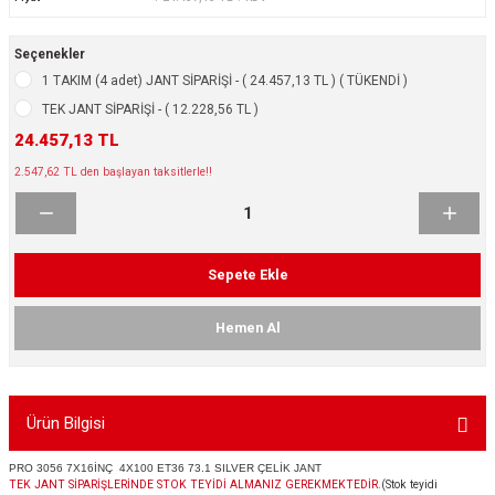
ikleri
ntlar
Seçenekler
ş Lastikleri
ntlar
1 TAKIM (4 adet) JANT SİPARİŞİ - ( 24.457,13 TL ) ( TÜKENDİ )
TEK JANT SİPARİŞİ - ( 12.228,56 TL )
ntlar
24.457,13 TL
2.547,62 TL den başlayan taksitlerle!!
ntlar
ntlar
Sepete Ekle
 / KROM SERİ
Hemen Al
rı
cari Çelik Jantlar
Ürün Bilgisi
lik Jant
PRO 3056 7X16İNÇ 4X100 ET36 73.1 SILVER ÇELİK JANT
TEK JANT SİPARİŞLERİNDE STOK TEYİDİ ALMANIZ GEREKMEKTEDİR.
(Stok teyidi