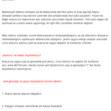
Aplikasyon tablosu olmayan ya da tablosunda jant test yükü ve araç ağırlığı bilgisi
olmayan jantların bazılarının üzerinde (kol arkalarında) test yükü yazabilir. Yazan bu
değer aracınızın maksimum aks yükünün yarısından büyük olmalıdır. Test yükü değeri de
yazmıyorsa o jantın araca uygunluğu ile ilgili fikir yürütmek mümkün değildir.
Web sitemiz üstünden süzme fonksiyonlarını kullanabileceğiniz ya da dilerseniz tamamını
indirebileceğiniz aplikasyon tablomuzda seçtiğiniz jantın uygun olduğu araçlar arasında
sizin aracınız yoksa o jant ya aracınıza uygun değildir ve kullanımı risklidir.
Jantımızı ne kadar büyütmeliyiz?
Aracınıza uygun çap ve genişlikte jant alınız. Uzun ömürlü ve sağlıklı bir kullanım
için,
www.oto724.com
olarak orjinal jant ölçülerinizin çap ve genişliğini 2" den fazla
büyütmenizi önermiyoruz.
Jant genişliği ve çapını büyütmenin olumlu etkileri;
1. Aracın görsel algısını değiştirir.
2. Kaygan olmayan zeminlerde yol tutuşu artacaktır.