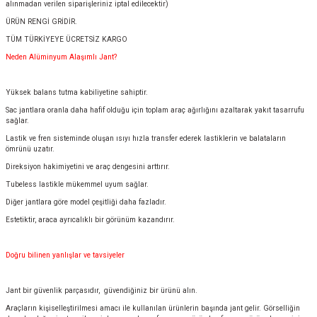
alınmadan verilen siparişleriniz iptal edilecektir)
ÜRÜN RENGİ GRİDİR.
TÜM TÜRKİYEYE ÜCRETSİZ KARGO
Neden Alüminyum Alaşımlı Jant?
Yüksek balans tutma kabiliyetine sahiptir.
Sac jantlara oranla daha hafif olduğu için toplam araç ağırlığını azaltarak yakıt tasarrufu
sağlar.
Lastik ve fren sisteminde oluşan ısıyı hızla transfer ederek lastiklerin ve balataların
ömrünü uzatır.
Direksiyon hakimiyetini ve araç dengesini arttırır.
Tubeless lastikle mükemmel uyum sağlar.
Diğer jantlara göre model çeşitliği daha fazladır.
Estetiktir, araca ayrıcalıklı bir görünüm kazandırır.
Doğru bilinen yanlışlar ve tavsiyeler
Jant bir güvenlik parçasıdır, güvendiğiniz bir ürünü alın.
Araçların kişiselleştirilmesi amacı ile kullanılan ürünlerin başında jant gelir. Görselliğin