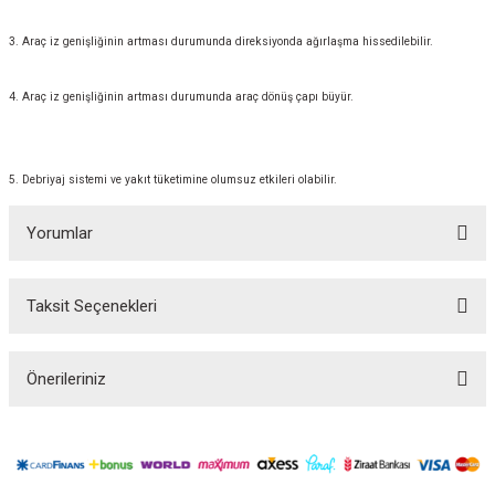
3. Araç iz genişliğinin artması durumunda direksiyonda ağırlaşma hissedilebilir.
4. Araç iz genişliğinin artması durumunda araç dönüş çapı büyür.
5. Debriyaj sistemi ve yakıt tüketimine olumsuz etkileri olabilir.
Yorumlar
Taksit Seçenekleri
Bu ürüne ilk yorumu siz yapın!
Önerileriniz
Yorum Yaz
Bu ürünün fiyat bilgisi, resim, ürün açıklamalarında ve diğer konularda
yetersiz gördüğünüz noktaları öneri formunu kullanarak tarafımıza
iletebilirsiniz.
Görüş ve önerileriniz için teşekkür ederiz.