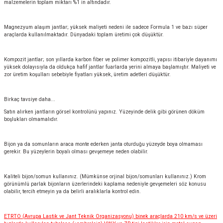
malzemelerin toplam miktarı %1 in altındadır.
Magnezyum alaşım jantlar; yüksek maliyeti nedeni ile sadece Formula 1 ve bazı süper
araçlarda kullanılmaktadır. Dünyadaki toplam üretimi çok düşüktür.
Kompozit jantlar; son yıllarda karbon fiber ve polimer kompozitli, yapısı itibariyle dayanımı
yüksek dolayısıyla da oldukça hafif jantlar fuarlarda yerini almaya başlamıştır. Maliyeti ve
zor üretim koşulları sebebiyle fiyatları yüksek, üretim adetleri düşüktür.
Birkaç tavsiye daha...
Satın alırken jantların görsel kontrolünü yapınız. Yüzeyinde delik gibi görünen döküm
boşlukları olmamalıdır.
Bijon ya da somunların araca monte ederken janta oturduğu yüzeyde boya olmaması
gerekir. Bu yüzeylerin boyalı olması gevşemeye neden olabilir.
Kaliteli bijon/somun kullanınız. (Mümkünse orjinal bijon/somunları kullanınız.) Krom
görünümlü parlak bijonların üzerlerindeki kaplama nedeniyle gevşemeleri söz konusu
olabilir, tercih etmeyin ya da belirli aralıklarla kontrol edin.
ETRTO (Avrupa Lastik ve Jant Teknik Organizasyonu) binek araçlarda 210 km/s ve üzeri