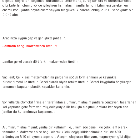
dışında; doğru jant seçilmesi durumunda performans, sürüş konforu ve sürüş ekonomisi
gibi kriterleri olumlu yönde iyileştiren hafif alaşım jantlarla ilgili bilinmesi gereken en
önemli konu jantın hayati önem taşıyan bir güvenlik parçası olduğudur. Güvendiğiniz bir
ürünü alın.
Aracınıza uygun çap ve genişlikte jant alın.
Jantların hangi malzemeden üretilir?
Jantlar genel olarak dört farklı malzemeden üretilir.
Sac jant; Çelik sac malzemeden iki parçanın soğuk formlanması ve kaynakla
birleştirilmesi ile üretilir. Genel olarak siyah renkte üretilir. Görsel kaygılarla ön yüzeyini
tamamen kapatan plastik kapaklar kullanılır.
Son yıllarda otomobil firmaları tarafından alüminyum alaşım jantlara benzeyen, tasarlanan
kol yapısına göre form verilmiş, dolayısıyla ilk bakışta alaşımlı jantlara benzeyen sac
jantlar da kullanılmaya başlamıştır.
Alüminyum alaşım jant; yanlış bir kullanım ile, ülkemizde genellikle çelik jant olarak
tanımlanır. Malzeme tipine bağlı olarak küçük değişiklikler olmakla birlikte %90
alüminyum %10 silisyum alaşımıdır. Alaşımı oluşturan titanyum, magnezyum gibi diğer