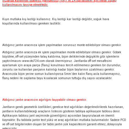
hızlarda kullanılan tubeless (şambrelsiz) V,W,Y ve ZR tipi lastikler için metal supap
kullanılmasını tavsiye etmektedir.
Kışın mutlaka kış lastiği kullanınız. Kış lastiği kar lastiği değildir, soğuk hava
koşullarında kullanılması gereken lastiktir.
Aldığınız jantın aracınıza işlem yapılmadan sorunsuz monte edilebiliyor olması gerekir.
Aldığınız jantın aracınıza ek işlem yapılmadan monte edilebiliyor olması gerekir. Göbek
büyütme, off-set yüzeyinden talaş kaldırma, bijon deliklerinde değişiklik gibi işlemlerin
yaptırılmasını
www.oto724.com
olarak önermiyoruz. Jantlarda off-set mesafesini
ayarlamak için araya parça (flanş) konulması tercih edilmemesi gereken bir durumdur,
zorunlu ise kullanılan parçanın kalınlığı kadar bijon boylarının uzatılması gerekir.
Aracınızda bijon yerine somun kullanılıyorsa 5mm.'den kalın flanş asla kullanmayınız,
flanş nedeni ile saplama boyu kısalacak somunun tuttuğu diş sayısı azalacaktır.
Aldığınız jantın aracınızın ağırlığını taşıyabilir olması gerekir.
Jantların gerek geometrik özellikleri, gerekse test ağırlıkları değerlendirilerek hazırlanan,
jantların kullanılabileceği araçların listesini gösteren tabloya aplikasyon tablosu denir.
Aplikasyon tablosu jant seçiminde güvenliğiniz açısından başvurulacak en önemli
kaynaktır. Bu tabloda jantın test yükü ve araç ağırlıkları mutlaka bulunmalıdır. Sadece PCD
ve off-set bilgilerinden oluşan bir tablo jantın yük kapasitesini garanti etmez, dolayısıyla
yetersizdir.