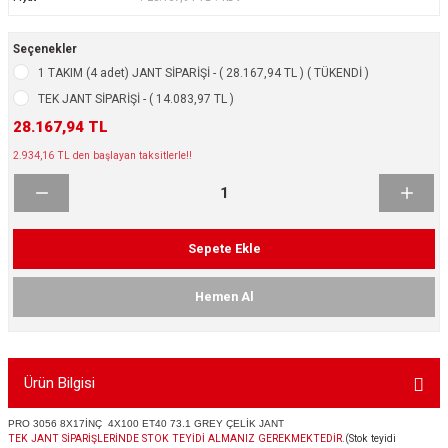
ikleri
ntlar
Seçenekler
ş Lastikleri
ntlar
1 TAKIM (4 adet) JANT SİPARİŞİ - ( 28.167,94 TL ) ( TÜKENDİ )
TEK JANT SİPARİŞİ - ( 14.083,97 TL )
ntlar
28.167,94 TL
2.934,16 TL den başlayan taksitlerle!!
ntlar
ntlar
Sepete Ekle
 / KROM SERİ
Hemen Al
rı
cari Çelik Jantlar
Ürün Bilgisi
lik Jant
PRO 3056 8X17İNÇ 4X100 ET40 73.1 GREY ÇELİK JANT
TEK JANT SİPARİŞLERİNDE STOK TEYİDİ ALMANIZ GEREKMEKTEDİR.
(Stok teyidi