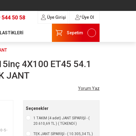
 544 50 58
Üye Girişi
Üye Ol
 LASTİKLERİ
Sepetim
JANT
15inç 4X100 ET45 54.1
İK JANT
Yorum Yaz
Seçenekler
1 TAKIM (4 adet) JANT SİPARİŞİ - (
20.610,69 TL ) ( TÜKENDİ )
0-5-
TEK JANT SİPARİŞİ - ( 10.305,34 TL )