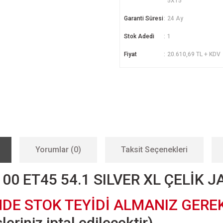
5X15
Garanti Süresi
24 Ay
Stok Adedi
1
Fiyat
20.610,69 TL + KDV
Yorumlar (0)
Taksit Seçenekleri
100 ET45 54.1 SILVER XL ÇELİK 
NDE STOK TEYİDİ ALMANIZ GERE
eriniz iptal edilecektir)