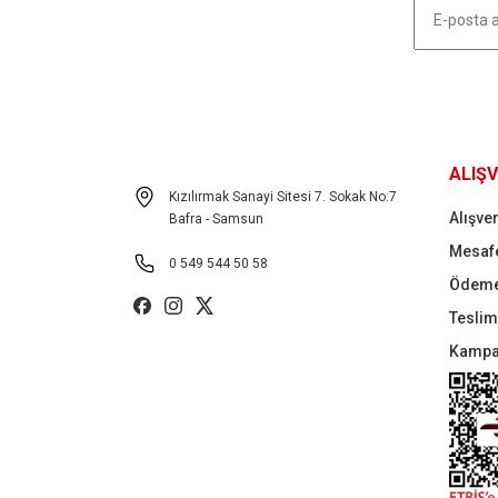
Bu ürüne benzer farklı alternatifler olmalı.
HABER LİSTEMİZE KAYDOLUN
ALIŞV
Kızılırmak Sanayi Sitesi 7. Sokak No:7
Alışver
Bafra - Samsun
Mesafe
0 549 544 50 58
Ödeme
Teslima
Kampa