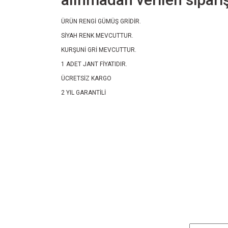
ÜRÜN RENGİ GÜMÜŞ GRİDİR.
SİYAH RENK MEVCUTTUR.
KURŞUNİ GRİ MEVCUTTUR.
1 ADET JANT FİYATIDIR.
ÜCRETSİZ KARGO
2 YIL GARANTİLİ
Bu ürünün fiyat bilgisi, resim, ürün açıklamalarında ve diğ
Görüş ve önerileriniz için teşekkür ederiz.
Ürün resmi kalitesiz, bozuk veya görüntülenemiyor.
Ürün açıklamasında eksik bilgiler bulunuyor.
Ürün bilgilerinde hatalar bulunuyor.
Ürün fiyatı diğer sitelerden daha pahalı.