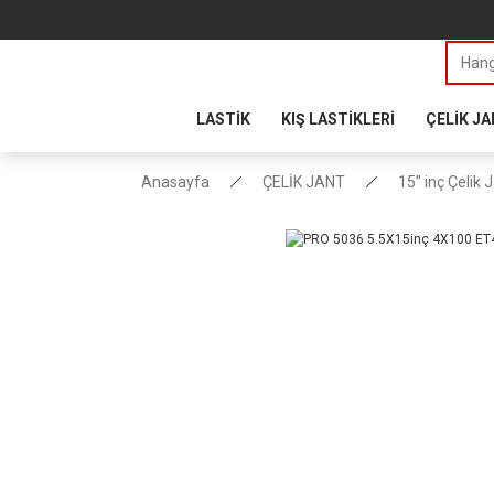
LASTİK
KIŞ LASTİKLERİ
ÇELİK J
Anasayfa
ÇELİK JANT
15” inç Çelik 