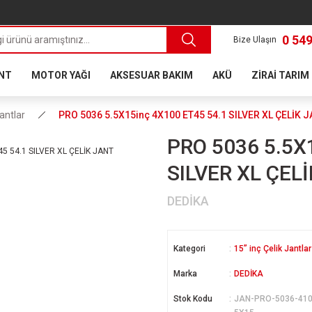
0 549
Bize Ulaşın
ANT
MOTOR YAĞI
AKSESUAR BAKIM
AKÜ
ZİRAİ TARIM
Jantlar
PRO 5036 5.5X15inç 4X100 ET45 54.1 SILVER XL ÇELİK 
PRO 5036 5.5X
SILVER XL ÇEL
DEDİKA
Kategori
15” inç Çelik Jantlar
Marka
DEDİKA
Stok Kodu
JAN-PRO-5036-410