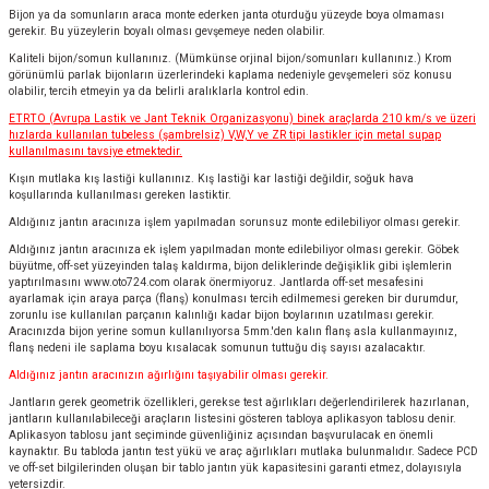
Bijon ya da somunların araca monte ederken janta oturduğu yüzeyde boya olmaması
gerekir. Bu yüzeylerin boyalı olması gevşemeye neden olabilir.
Kaliteli bijon/somun kullanınız. (Mümkünse orjinal bijon/somunları kullanınız.) Krom
görünümlü parlak bijonların üzerlerindeki kaplama nedeniyle gevşemeleri söz konusu
olabilir, tercih etmeyin ya da belirli aralıklarla kontrol edin.
ETRTO (Avrupa Lastik ve Jant Teknik Organizasyonu) binek araçlarda 210 km/s ve üzeri
hızlarda kullanılan tubeless (şambrelsiz) V,W,Y ve ZR tipi lastikler için metal supap
kullanılmasını tavsiye etmektedir.
Kışın mutlaka kış lastiği kullanınız. Kış lastiği kar lastiği değildir, soğuk hava
koşullarında kullanılması gereken lastiktir.
Aldığınız jantın aracınıza işlem yapılmadan sorunsuz monte edilebiliyor olması gerekir.
Aldığınız jantın aracınıza ek işlem yapılmadan monte edilebiliyor olması gerekir. Göbek
büyütme, off-set yüzeyinden talaş kaldırma, bijon deliklerinde değişiklik gibi işlemlerin
yaptırılmasını
www.oto724.com
olarak önermiyoruz. Jantlarda off-set mesafesini
ayarlamak için araya parça (flanş) konulması tercih edilmemesi gereken bir durumdur,
zorunlu ise kullanılan parçanın kalınlığı kadar bijon boylarının uzatılması gerekir.
Aracınızda bijon yerine somun kullanılıyorsa 5mm.'den kalın flanş asla kullanmayınız,
flanş nedeni ile saplama boyu kısalacak somunun tuttuğu diş sayısı azalacaktır.
Aldığınız jantın aracınızın ağırlığını taşıyabilir olması gerekir.
Jantların gerek geometrik özellikleri, gerekse test ağırlıkları değerlendirilerek hazırlanan,
jantların kullanılabileceği araçların listesini gösteren tabloya aplikasyon tablosu denir.
Aplikasyon tablosu jant seçiminde güvenliğiniz açısından başvurulacak en önemli
kaynaktır. Bu tabloda jantın test yükü ve araç ağırlıkları mutlaka bulunmalıdır. Sadece PCD
ve off-set bilgilerinden oluşan bir tablo jantın yük kapasitesini garanti etmez, dolayısıyla
yetersizdir.