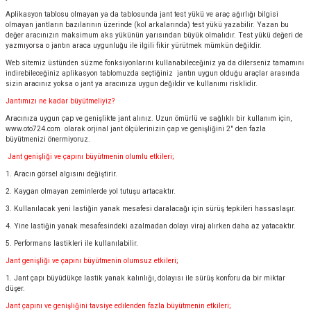
Aplikasyon tablosu olmayan ya da tablosunda jant test yükü ve araç ağırlığı bilgisi
olmayan jantların bazılarının üzerinde (kol arkalarında) test yükü yazabilir. Yazan bu
değer aracınızın maksimum aks yükünün yarısından büyük olmalıdır. Test yükü değeri de
yazmıyorsa o jantın araca uygunluğu ile ilgili fikir yürütmek mümkün değildir.
Web sitemiz üstünden süzme fonksiyonlarını kullanabileceğiniz ya da dilerseniz tamamını
indirebileceğiniz aplikasyon tablomuzda seçtiğiniz jantın uygun olduğu araçlar arasında
sizin aracınız yoksa o jant ya aracınıza uygun değildir ve kullanımı risklidir.
Jantımızı ne kadar büyütmeliyiz?
Aracınıza uygun çap ve genişlikte jant alınız. Uzun ömürlü ve sağlıklı bir kullanım için,
www.oto724.com
olarak orjinal jant ölçülerinizin çap ve genişliğini 2" den fazla
büyütmenizi önermiyoruz.
Jant genişliği ve çapını büyütmenin olumlu etkileri;
1. Aracın görsel algısını değiştirir.
2. Kaygan olmayan zeminlerde yol tutuşu artacaktır.
3. Kullanılacak yeni lastiğin yanak mesafesi daralacağı için sürüş tepkileri hassaslaşır.
4. Yine lastiğin yanak mesafesindeki azalmadan dolayı viraj alırken daha az yatacaktır.
5. Performans lastikleri ile kullanılabilir.
Jant genişliği ve çapını büyütmenin olumsuz etkileri;
1. Jant çapı büyüdükçe lastik yanak kalınlığı, dolayısı ile sürüş konforu da bir miktar
düşer.
Jant çapını ve genişliğini tavsiye edilenden fazla büyütmenin etkileri;