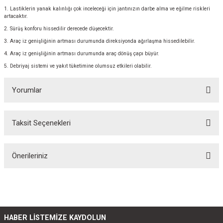
1. Lastiklerin yanak kalınlığı çok inceleceği için jantınızın darbe alma ve eğilme riskleri
artacaktır.
2. Sürüş konforu hissedilir derecede düşecektir.
3. Araç iz genişliğinin artması durumunda direksiyonda ağırlaşma hissedilebilir.
4. Araç iz genişliğinin artması durumunda araç dönüş çapı büyür.
5. Debriyaj sistemi ve yakıt tüketimine olumsuz etkileri olabilir.
Yorumlar
Taksit Seçenekleri
Bu ürüne ilk yorumu siz yapın!
Önerileriniz
Yorum Yaz
Bu ürünün fiyat bilgisi, resim, ürün açıklamalarında ve diğer konularda
yetersiz gördüğünüz noktaları öneri formunu kullanarak tarafımıza
iletebilirsiniz.
Görüş ve önerileriniz için teşekkür ederiz.
HABER LİSTEMİZE KAYDOLUN