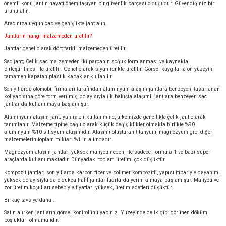
önemli konu jantın hayati önem taşıyan bir güvenlik parçası olduğudur. Güvendiğiniz bir
ürünü alın.
Aracınıza uygun çap ve genişlikte jant alın.
Jantların hangi malzemeden üretilir?
Jantlar genel olarak dört farklı malzemeden üretilir.
Sac jant; Çelik sac malzemeden iki parçanın soğuk formlanması ve kaynakla
birleştirilmesi ile üretilir. Genel olarak siyah renkte üretilir. Görsel kaygılarla ön yüzeyini
tamamen kapatan plastik kapaklar kullanılır.
Son yıllarda otomobil firmaları tarafından alüminyum alaşım jantlara benzeyen, tasarlanan
kol yapısına göre form verilmiş, dolayısıyla ilk bakışta alaşımlı jantlara benzeyen sac
jantlar da kullanılmaya başlamıştır.
Alüminyum alaşım jant; yanlış bir kullanım ile, ülkemizde genellikle çelik jant olarak
tanımlanır. Malzeme tipine bağlı olarak küçük değişiklikler olmakla birlikte %90
alüminyum %10 silisyum alaşımıdır. Alaşımı oluşturan titanyum, magnezyum gibi diğer
malzemelerin toplam miktarı %1 in altındadır.
Magnezyum alaşım jantlar; yüksek maliyeti nedeni ile sadece Formula 1 ve bazı süper
araçlarda kullanılmaktadır. Dünyadaki toplam üretimi çok düşüktür.
Kompozit jantlar; son yıllarda karbon fiber ve polimer kompozitli, yapısı itibariyle dayanımı
yüksek dolayısıyla da oldukça hafif jantlar fuarlarda yerini almaya başlamıştır. Maliyeti ve
zor üretim koşulları sebebiyle fiyatları yüksek, üretim adetleri düşüktür.
Birkaç tavsiye daha...
Satın alırken jantların görsel kontrolünü yapınız. Yüzeyinde delik gibi görünen döküm
boşlukları olmamalıdır.