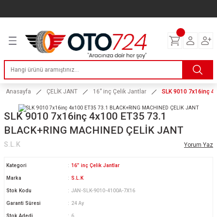
Geri Dön
Geri Dön
Geri Dön
Geri Dön
Geri Dön
Geri Dön
Geri Dön
ERİ
I
AKIM
 LASTİKLERİ
Lastikleri
tikleri
ntlar
uarı
ri
ikleri
 Lastikleri
tikleri
ntlar
tik
Anasayfa
ÇELİK JANT
16” inç Çelik Jantlar
SLK 9010 7x16inç 
reyler Lastikleri
tikleri
ntlar
yon ve Fren Yağları
ik
SLK 9010 7x16inç 4x100 ET35 73.1
BLACK+RING MACHINED ÇELİK JANT
stikleri
tikleri
ntlar
ve Katkı Yağları
astik
S.L.K
Yorum Yaz
ns Hız Lastikleri
tikleri
ntlar
uarı
Kategori
16” inç Çelik Jantlar
Marka
S.L.K
tikleri
ntlar
Yağları
Stok Kodu
JAN-SLK-9010-4100A-7X16
Garanti Süresi
24 Ay
tikleri
ntlar
Stok Adedi
6