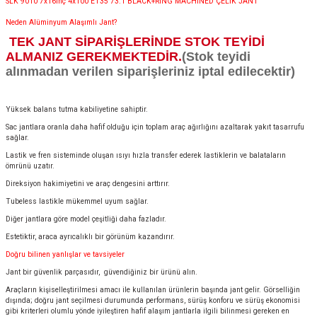
SLK 9010 7x16inç 4x100 ET35 73.1 BLACK+RING MACHINED ÇELİK JANT
Neden Alüminyum Alaşımlı Jant?
TEK JANT SİPARİŞLERİNDE STOK TEYİDİ
ALMANIZ GEREKMEKTEDİR.
(Stok teyidi
alınmadan verilen siparişleriniz iptal edilecektir)
Yüksek balans tutma kabiliyetine sahiptir.
Sac jantlara oranla daha hafif olduğu için toplam araç ağırlığını azaltarak yakıt tasarrufu
sağlar.
Lastik ve fren sisteminde oluşan ısıyı hızla transfer ederek lastiklerin ve balataların
ömrünü uzatır.
Direksiyon hakimiyetini ve araç dengesini arttırır.
Tubeless lastikle mükemmel uyum sağlar.
Diğer jantlara göre model çeşitliği daha fazladır.
Estetiktir, araca ayrıcalıklı bir görünüm kazandırır.
Doğru bilinen yanlışlar ve tavsiyeler
Jant bir güvenlik parçasıdır, güvendiğiniz bir ürünü alın.
Araçların kişiselleştirilmesi amacı ile kullanılan ürünlerin başında jant gelir. Görselliğin
dışında; doğru jant seçilmesi durumunda performans, sürüş konforu ve sürüş ekonomisi
gibi kriterleri olumlu yönde iyileştiren hafif alaşım jantlarla ilgili bilinmesi gereken en