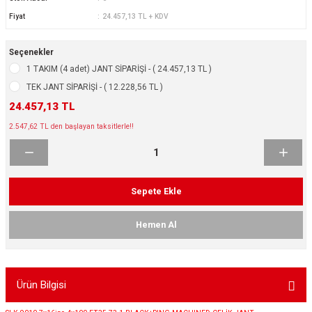
ikleri
ntlar
Fiyat
24.457,13 TL + KDV
ş Lastikleri
ntlar
Seçenekler
1 TAKIM (4 adet) JANT SİPARİŞİ - ( 24.457,13 TL )
ntlar
TEK JANT SİPARİŞİ - ( 12.228,56 TL )
24.457,13 TL
ntlar
2.547,62 TL den başlayan taksitlerle!!
ntlar
 / KROM SERİ
Sepete Ekle
rı
Hemen Al
cari Çelik Jantlar
Ürün Bilgisi
lik Jant