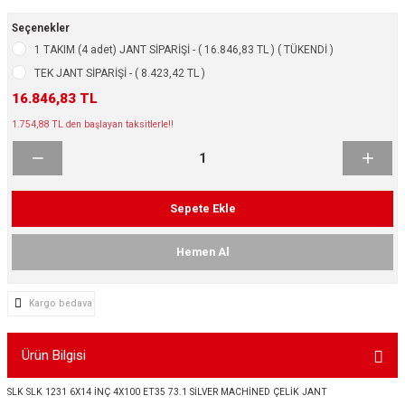
ikleri
ntlar
Seçenekler
1 TAKIM (4 adet) JANT SİPARİŞİ - ( 16.846,83 TL ) ( TÜKENDİ )
ş Lastikleri
ntlar
TEK JANT SİPARİŞİ - ( 8.423,42 TL )
16.846,83 TL
ntlar
1.754,88 TL den başlayan taksitlerle!!
ntlar
ntlar
Sepete Ekle
 / KROM SERİ
Hemen Al
rı
Kargo bedava
cari Çelik Jantlar
Ürün Bilgisi
lik Jant
SLK SLK 1231 6X14 İNÇ 4X100 ET35 73.1 SİLVER MACHİNED ÇELİK JANT