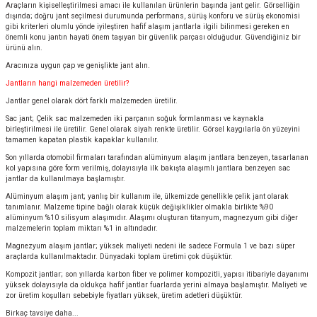
Araçların kişiselleştirilmesi amacı ile kullanılan ürünlerin başında jant gelir. Görselliğin
dışında; doğru jant seçilmesi durumunda performans, sürüş konforu ve sürüş ekonomisi
gibi kriterleri olumlu yönde iyileştiren hafif alaşım jantlarla ilgili bilinmesi gereken en
önemli konu jantın hayati önem taşıyan bir güvenlik parçası olduğudur. Güvendiğiniz bir
ürünü alın.
Aracınıza uygun çap ve genişlikte jant alın.
Jantların hangi malzemeden üretilir?
Jantlar genel olarak dört farklı malzemeden üretilir.
Sac jant; Çelik sac malzemeden iki parçanın soğuk formlanması ve kaynakla
birleştirilmesi ile üretilir. Genel olarak siyah renkte üretilir. Görsel kaygılarla ön yüzeyini
tamamen kapatan plastik kapaklar kullanılır.
Son yıllarda otomobil firmaları tarafından alüminyum alaşım jantlara benzeyen, tasarlanan
kol yapısına göre form verilmiş, dolayısıyla ilk bakışta alaşımlı jantlara benzeyen sac
jantlar da kullanılmaya başlamıştır.
Alüminyum alaşım jant; yanlış bir kullanım ile, ülkemizde genellikle çelik jant olarak
tanımlanır. Malzeme tipine bağlı olarak küçük değişiklikler olmakla birlikte %90
alüminyum %10 silisyum alaşımıdır. Alaşımı oluşturan titanyum, magnezyum gibi diğer
malzemelerin toplam miktarı %1 in altındadır.
Magnezyum alaşım jantlar; yüksek maliyeti nedeni ile sadece Formula 1 ve bazı süper
araçlarda kullanılmaktadır. Dünyadaki toplam üretimi çok düşüktür.
Kompozit jantlar; son yıllarda karbon fiber ve polimer kompozitli, yapısı itibariyle dayanımı
yüksek dolayısıyla da oldukça hafif jantlar fuarlarda yerini almaya başlamıştır. Maliyeti ve
zor üretim koşulları sebebiyle fiyatları yüksek, üretim adetleri düşüktür.
Birkaç tavsiye daha...