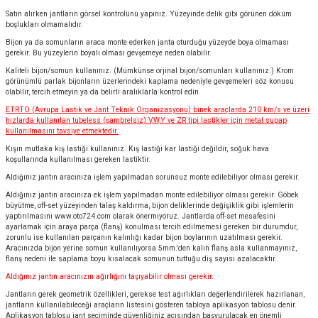
Satın alırken jantların görsel kontrolünü yapınız. Yüzeyinde delik gibi görünen döküm
boşlukları olmamalıdır.
Bijon ya da somunların araca monte ederken janta oturduğu yüzeyde boya olmaması
gerekir. Bu yüzeylerin boyalı olması gevşemeye neden olabilir.
Kaliteli bijon/somun kullanınız. (Mümkünse orjinal bijon/somunları kullanınız.) Krom
görünümlü parlak bijonların üzerlerindeki kaplama nedeniyle gevşemeleri söz konusu
olabilir, tercih etmeyin ya da belirli aralıklarla kontrol edin.
ETRTO (Avrupa Lastik ve Jant Teknik Organizasyonu) binek araçlarda 210 km/s ve üzeri
hızlarda kullanılan tubeless (şambrelsiz) V,W,Y ve ZR tipi lastikler için metal supap
kullanılmasını tavsiye etmektedir.
Kışın mutlaka kış lastiği kullanınız. Kış lastiği kar lastiği değildir, soğuk hava
koşullarında kullanılması gereken lastiktir.
Aldığınız jantın aracınıza işlem yapılmadan sorunsuz monte edilebiliyor olması gerekir.
Aldığınız jantın aracınıza ek işlem yapılmadan monte edilebiliyor olması gerekir. Göbek
büyütme, off-set yüzeyinden talaş kaldırma, bijon deliklerinde değişiklik gibi işlemlerin
yaptırılmasını
www.oto724.com
olarak önermiyoruz. Jantlarda off-set mesafesini
ayarlamak için araya parça (flanş) konulması tercih edilmemesi gereken bir durumdur,
zorunlu ise kullanılan parçanın kalınlığı kadar bijon boylarının uzatılması gerekir.
Aracınızda bijon yerine somun kullanılıyorsa 5mm.'den kalın flanş asla kullanmayınız,
flanş nedeni ile saplama boyu kısalacak somunun tuttuğu diş sayısı azalacaktır.
Aldığınız jantın aracınızın ağırlığını taşıyabilir olması gerekir.
Jantların gerek geometrik özellikleri, gerekse test ağırlıkları değerlendirilerek hazırlanan,
jantların kullanılabileceği araçların listesini gösteren tabloya aplikasyon tablosu denir.
Aplikasyon tablosu jant seçiminde güvenliğiniz açısından başvurulacak en önemli