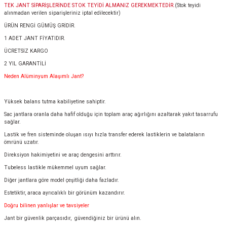
TEK JANT SİPARİŞLERİNDE STOK TEYİDİ ALMANIZ GEREKMEKTEDİR.
(Stok teyidi
alınmadan verilen siparişleriniz iptal edilecektir)
ÜRÜN RENGİ GÜMÜŞ GRİDİR.
1 ADET JANT FİYATIDIR.
ÜCRETSİZ KARGO
2 YIL GARANTİLİ
Neden Alüminyum Alaşımlı Jant?
Yüksek balans tutma kabiliyetine sahiptir.
Sac jantlara oranla daha hafif olduğu için toplam araç ağırlığını azaltarak yakıt tasarrufu
sağlar.
Lastik ve fren sisteminde oluşan ısıyı hızla transfer ederek lastiklerin ve balataların
ömrünü uzatır.
Direksiyon hakimiyetini ve araç dengesini arttırır.
Tubeless lastikle mükemmel uyum sağlar.
Diğer jantlara göre model çeşitliği daha fazladır.
Estetiktir, araca ayrıcalıklı bir görünüm kazandırır.
Doğru bilinen yanlışlar ve tavsiyeler
Jant bir güvenlik parçasıdır, güvendiğiniz bir ürünü alın.