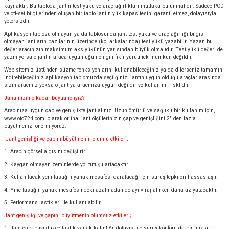
kaynaktır. Bu tabloda jantın test yükü ve araç ağırlıkları mutlaka bulunmalıdır. Sadece PCD
ve off-set bilgilerinden oluşan bir tablo jantın yük kapasitesini garanti etmez, dolayısıyla
yetersizdir.
Aplikasyon tablosu olmayan ya da tablosunda jant test yükü ve araç ağırlığı bilgisi
olmayan jantların bazılarının üzerinde (kol arkalarında) test yükü yazabilir. Yazan bu
değer aracınızın maksimum aks yükünün yarısından büyük olmalıdır. Test yükü değeri de
yazmıyorsa o jantın araca uygunluğu ile ilgili fikir yürütmek mümkün değildir.
Web sitemiz üstünden süzme fonksiyonlarını kullanabileceğiniz ya da dilerseniz tamamını
indirebileceğiniz aplikasyon tablomuzda seçtiğiniz jantın uygun olduğu araçlar arasında
sizin aracınız yoksa o jant ya aracınıza uygun değildir ve kullanımı risklidir.
Jantımızı ne kadar büyütmeliyiz?
Aracınıza uygun çap ve genişlikte jant alınız. Uzun ömürlü ve sağlıklı bir kullanım için,
www.oto724.com
olarak orjinal jant ölçülerinizin çap ve genişliğini 2" den fazla
büyütmenizi önermiyoruz.
Jant genişliği ve çapını büyütmenin olumlu etkileri;
1. Aracın görsel algısını değiştirir.
2. Kaygan olmayan zeminlerde yol tutuşu artacaktır.
3. Kullanılacak yeni lastiğin yanak mesafesi daralacağı için sürüş tepkileri hassaslaşır.
4. Yine lastiğin yanak mesafesindeki azalmadan dolayı viraj alırken daha az yatacaktır.
5. Performans lastikleri ile kullanılabilir.
Jant genişliği ve çapını büyütmenin olumsuz etkileri;
1. Jant çapı büyüdükçe lastik yanak kalınlığı, dolayısı ile sürüş konforu da bir miktar