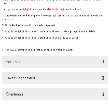
düşer.
Jant çapını ve genişliğini tavsiye edilenden fazla büyütmenin etkileri;
1. Lastiklerin yanak kalınlığı çok inceleceği için jantınızın darbe alma ve eğilme riskleri
artacaktır.
2. Sürüş konforu hissedilir derecede düşecektir.
3. Araç iz genişliğinin artması durumunda direksiyonda ağırlaşma hissedilebilir.
4. Araç iz genişliğinin artması durumunda araç dönüş çapı büyür.
5. Debriyaj sistemi ve yakıt tüketimine olumsuz etkileri olabilir.
Yorumlar
Taksit Seçenekleri
Bu ürüne ilk yorumu siz yapın!
Önerileriniz
Yorum Yaz
Bu ürünün fiyat bilgisi, resim, ürün açıklamalarında ve diğer konularda
yetersiz gördüğünüz noktaları öneri formunu kullanarak tarafımıza