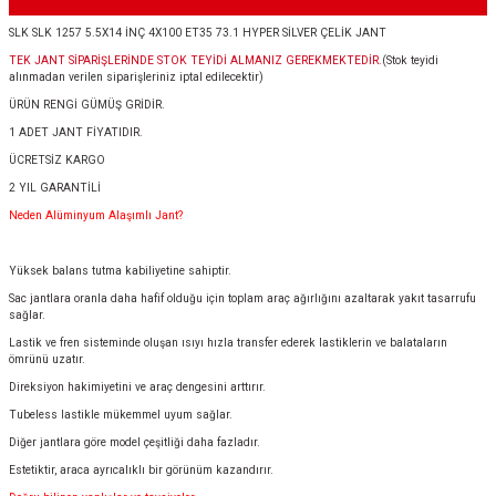
SLK SLK 1257 5.5X14 İNÇ 4X100 ET35 73.1 HYPER SİLVER ÇELİK JANT
TEK JANT SİPARİŞLERİNDE STOK TEYİDİ ALMANIZ GEREKMEKTEDİR.
(Stok teyidi
alınmadan verilen siparişleriniz iptal edilecektir)
ÜRÜN RENGİ GÜMÜŞ GRİDİR.
1 ADET JANT FİYATIDIR.
ÜCRETSİZ KARGO
2 YIL GARANTİLİ
Neden Alüminyum Alaşımlı Jant?
Yüksek balans tutma kabiliyetine sahiptir.
Sac jantlara oranla daha hafif olduğu için toplam araç ağırlığını azaltarak yakıt tasarrufu
sağlar.
Lastik ve fren sisteminde oluşan ısıyı hızla transfer ederek lastiklerin ve balataların
ömrünü uzatır.
Direksiyon hakimiyetini ve araç dengesini arttırır.
Tubeless lastikle mükemmel uyum sağlar.
Diğer jantlara göre model çeşitliği daha fazladır.
Estetiktir, araca ayrıcalıklı bir görünüm kazandırır.