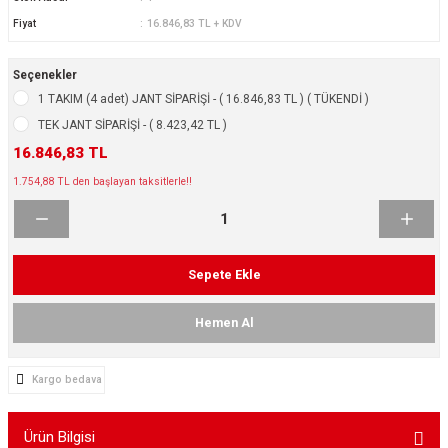
ikleri
ntlar
Fiyat
16.846,83 TL + KDV
ş Lastikleri
ntlar
Seçenekler
1 TAKIM (4 adet) JANT SİPARİŞİ - ( 16.846,83 TL ) ( TÜKENDİ )
ntlar
TEK JANT SİPARİŞİ - ( 8.423,42 TL )
16.846,83 TL
ntlar
1.754,88 TL den başlayan taksitlerle!!
ntlar
 / KROM SERİ
Sepete Ekle
rı
Hemen Al
cari Çelik Jantlar
Kargo bedava
lik Jant
Ürün Bilgisi