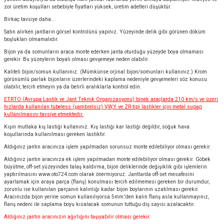
zor üretim koşulları sebebiyle fiyatları yüksek, üretim adetleri düşüktür.
Birkaç tavsiye daha...
Satın alırken jantların görsel kontrolünü yapınız. Yüzeyinde delik gibi görünen döküm
boşlukları olmamalıdır.
Bijon ya da somunların araca monte ederken janta oturduğu yüzeyde boya olmaması
gerekir. Bu yüzeylerin boyalı olması gevşemeye neden olabilir.
Kaliteli bijon/somun kullanınız. (Mümkünse orjinal bijon/somunları kullanınız.) Krom
görünümlü parlak bijonların üzerlerindeki kaplama nedeniyle gevşemeleri söz konusu
olabilir, tercih etmeyin ya da belirli aralıklarla kontrol edin.
ETRTO (Avrupa Lastik ve Jant Teknik Organizasyonu) binek araçlarda 210 km/s ve üzeri
hızlarda kullanılan tubeless (şambrelsiz) V,W,Y ve ZR tipi lastikler için metal supap
kullanılmasını tavsiye etmektedir.
Kışın mutlaka kış lastiği kullanınız. Kış lastiği kar lastiği değildir, soğuk hava
koşullarında kullanılması gereken lastiktir.
Aldığınız jantın aracınıza işlem yapılmadan sorunsuz monte edilebiliyor olması gerekir.
Aldığınız jantın aracınıza ek işlem yapılmadan monte edilebiliyor olması gerekir. Göbek
büyütme, off-set yüzeyinden talaş kaldırma, bijon deliklerinde değişiklik gibi işlemlerin
yaptırılmasını
www.oto724.com
olarak önermiyoruz. Jantlarda off-set mesafesini
ayarlamak için araya parça (flanş) konulması tercih edilmemesi gereken bir durumdur,
zorunlu ise kullanılan parçanın kalınlığı kadar bijon boylarının uzatılması gerekir.
Aracınızda bijon yerine somun kullanılıyorsa 5mm.'den kalın flanş asla kullanmayınız,
flanş nedeni ile saplama boyu kısalacak somunun tuttuğu diş sayısı azalacaktır.
Aldığınız jantın aracınızın ağırlığını taşıyabilir olması gerekir.