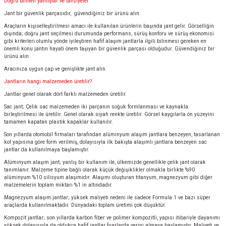
Doğru bilinen yanlışlar ve tavsiyeler
Jant bir güvenlik parçasıdır, güvendiğiniz bir ürünü alın.
Araçların kişiselleştirilmesi amacı ile kullanılan ürünlerin başında jant gelir. Görselliğin
dışında; doğru jant seçilmesi durumunda performans, sürüş konforu ve sürüş ekonomisi
gibi kriterleri olumlu yönde iyileştiren hafif alaşım jantlarla ilgili bilinmesi gereken en
önemli konu jantın hayati önem taşıyan bir güvenlik parçası olduğudur. Güvendiğiniz bir
ürünü alın.
Aracınıza uygun çap ve genişlikte jant alın.
Jantların hangi malzemeden üretilir?
Jantlar genel olarak dört farklı malzemeden üretilir.
Sac jant; Çelik sac malzemeden iki parçanın soğuk formlanması ve kaynakla
birleştirilmesi ile üretilir. Genel olarak siyah renkte üretilir. Görsel kaygılarla ön yüzeyini
tamamen kapatan plastik kapaklar kullanılır.
Son yıllarda otomobil firmaları tarafından alüminyum alaşım jantlara benzeyen, tasarlanan
kol yapısına göre form verilmiş, dolayısıyla ilk bakışta alaşımlı jantlara benzeyen sac
jantlar da kullanılmaya başlamıştır.
Alüminyum alaşım jant; yanlış bir kullanım ile, ülkemizde genellikle çelik jant olarak
tanımlanır. Malzeme tipine bağlı olarak küçük değişiklikler olmakla birlikte %90
alüminyum %10 silisyum alaşımıdır. Alaşımı oluşturan titanyum, magnezyum gibi diğer
malzemelerin toplam miktarı %1 in altındadır.
Magnezyum alaşım jantlar; yüksek maliyeti nedeni ile sadece Formula 1 ve bazı süper
araçlarda kullanılmaktadır. Dünyadaki toplam üretimi çok düşüktür.
Kompozit jantlar; son yıllarda karbon fiber ve polimer kompozitli, yapısı itibariyle dayanımı
yüksek dolayısıyla da oldukça hafif jantlar fuarlarda yerini almaya başlamıştır. Maliyeti ve