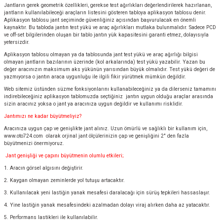
Jantların gerek geometrik özellikleri, gerekse test ağırlıkları değerlendirilerek hazırlanan,
jantların kullanılabileceği araçların listesini gösteren tabloya aplikasyon tablosu denir.
Aplikasyon tablosu jant seçiminde güvenliğiniz açısından başvurulacak en önemli
kaynaktır. Bu tabloda jantın test yükü ve araç ağırlıkları mutlaka bulunmalıdır. Sadece PCD
ve off-set bilgilerinden oluşan bir tablo jantın yük kapasitesini garanti etmez, dolayısıyla
yetersizdir.
Aplikasyon tablosu olmayan ya da tablosunda jant test yükü ve araç ağırlığı bilgisi
olmayan jantların bazılarının üzerinde (kol arkalarında) test yükü yazabilir. Yazan bu
değer aracınızın maksimum aks yükünün yarısından büyük olmalıdır. Test yükü değeri de
yazmıyorsa o jantın araca uygunluğu ile ilgili fikir yürütmek mümkün değildir.
Web sitemiz üstünden süzme fonksiyonlarını kullanabileceğiniz ya da dilerseniz tamamını
indirebileceğiniz aplikasyon tablomuzda seçtiğiniz jantın uygun olduğu araçlar arasında
sizin aracınız yoksa o jant ya aracınıza uygun değildir ve kullanımı risklidir.
Jantımızı ne kadar büyütmeliyiz?
Aracınıza uygun çap ve genişlikte jant alınız. Uzun ömürlü ve sağlıklı bir kullanım için,
www.oto724.com
olarak orjinal jant ölçülerinizin çap ve genişliğini 2" den fazla
büyütmenizi önermiyoruz.
Jant genişliği ve çapını büyütmenin olumlu etkileri;
1. Aracın görsel algısını değiştirir.
2. Kaygan olmayan zeminlerde yol tutuşu artacaktır.
3. Kullanılacak yeni lastiğin yanak mesafesi daralacağı için sürüş tepkileri hassaslaşır.
4. Yine lastiğin yanak mesafesindeki azalmadan dolayı viraj alırken daha az yatacaktır.
5. Performans lastikleri ile kullanılabilir.