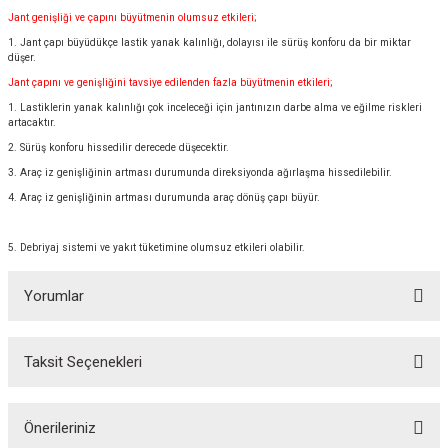
Jant genişliği ve çapını büyütmenin olumsuz etkileri;
1. Jant çapı büyüdükçe lastik yanak kalınlığı, dolayısı ile sürüş konforu da bir miktar
düşer.
Jant çapını ve genişliğini tavsiye edilenden fazla büyütmenin etkileri;
1. Lastiklerin yanak kalınlığı çok inceleceği için jantınızın darbe alma ve eğilme riskleri
artacaktır.
2. Sürüş konforu hissedilir derecede düşecektir.
3. Araç iz genişliğinin artması durumunda direksiyonda ağırlaşma hissedilebilir.
4. Araç iz genişliğinin artması durumunda araç dönüş çapı büyür.
5. Debriyaj sistemi ve yakıt tüketimine olumsuz etkileri olabilir.
Yorumlar
Taksit Seçenekleri
Bu ürüne ilk yorumu siz yapın!
Önerileriniz
Yorum Yaz