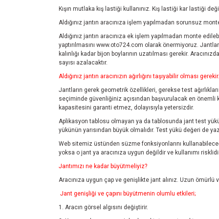
Kışın mutlaka kış lastiği kullanınız. Kış lastiği kar lastiği de
Aldığınız jantın aracınıza işlem yapılmadan sorunsuz monte 
Aldığınız jantın aracınıza ek işlem yapılmadan monte edilebil
yaptırılmasını
www.oto724.com
olarak önermiyoruz. Jantlar
kalınlığı kadar bijon boylarının uzatılması gerekir. Aracını
sayısı azalacaktır.
Aldığınız jantın aracınızın ağırlığını taşıyabilir olması gerekir
Jantların gerek geometrik özellikleri, gerekse test ağırlıklar
seçiminde güvenliğiniz açısından başvurulacak en önemli kayn
kapasitesini garanti etmez, dolayısıyla yetersizdir.
Aplikasyon tablosu olmayan ya da tablosunda jant test yükü 
yükünün yarısından büyük olmalıdır. Test yükü değeri de yazm
Web sitemiz üstünden süzme fonksiyonlarını kullanabileceği
yoksa o jant ya aracınıza uygun değildir ve kullanımı risklidir
Jantımızı ne kadar büyütmeliyiz?
Aracınıza uygun çap ve genişlikte jant alınız. Uzun ömürlü ve
Jant genişliği ve çapını büyütmenin olumlu etkileri;
1. Aracın görsel algısını değiştirir.