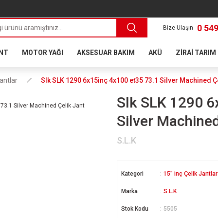
0 549
Bize Ulaşın
ANT
MOTOR YAĞI
AKSESUAR BAKIM
AKÜ
ZİRAİ TARIM
Jantlar
Slk SLK 1290 6x15inç 4x100 et35 73.1 Silver Machined Ç
Slk SLK 1290 6
Silver Machined
S.L.K
Kategori
15” inç Çelik Jantlar
Marka
S.L.K
Stok Kodu
5505