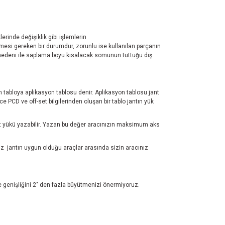
erinde değişiklik gibi işlemlerin
mesi gereken bir durumdur, zorunlu ise kullanılan parçanın
nş nedeni ile saplama boyu kısalacak somunun tuttuğu diş
ren tabloya aplikasyon tablosu denir. Aplikasyon tablosu jant
 PCD ve off-set bilgilerinden oluşan bir tablo jantın yük
test yükü yazabilir. Yazan bu değer aracınızın maksimum aks
z jantın uygun olduğu araçlar arasında sizin aracınız
ve genişliğini 2" den fazla büyütmenizi önermiyoruz.