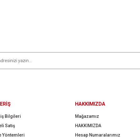
Bu ürüne ilk yorumu siz yapın!
Yorum Yaz
Gönder
ERİŞ
HAKKIMIZDA
iş Bilgileri
Mağazamız
li Satış
HAKKIMIZDA
 Yöntemleri
Hesap Numaralarımız