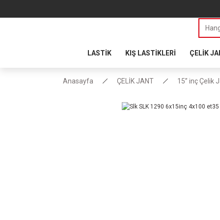
LASTİK
KIŞ LASTİKLERİ
ÇELİK J
Anasayfa
ÇELİK JANT
15” inç Çelik 