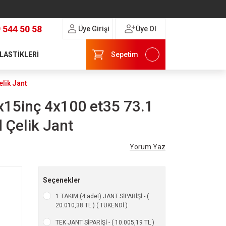
 544 50 58
Üye Girişi
Üye Ol
 LASTİKLERİ
Sepetim
elik Jant
x15inç 4x100 et35 73.1
 Çelik Jant
Yorum Yaz
Seçenekler
1 TAKIM (4 adet) JANT SİPARİŞİ - (
20.010,38 TL ) ( TÜKENDİ )
TEK JANT SİPARİŞİ - ( 10.005,19 TL )