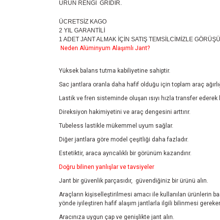
ÜRÜN RENGİ GRİDİR.
ÜCRETSİZ KAGO
2 YIL GARANTİLİ
1 ADET JANT ALMAK İÇİN SATIŞ TEMSİLCİMİZLE GÖRÜŞ
Neden Alüminyum Alaşımlı Jant?
Yüksek balans tutma kabiliyetine sahiptir.
Sac jantlara oranla daha hafif olduğu için toplam araç ağırlı
Lastik ve fren sisteminde oluşan ısıyı hızla transfer ederek 
Direksiyon hakimiyetini ve araç dengesini arttırır.
Tubeless lastikle mükemmel uyum sağlar.
Diğer jantlara göre model çeşitliği daha fazladır.
Estetiktir, araca ayrıcalıklı bir görünüm kazandırır.
Doğru bilinen yanlışlar ve tavsiyeler
Jant bir güvenlik parçasıdır, güvendiğiniz bir ürünü alın.
Araçların kişiselleştirilmesi amacı ile kullanılan ürünlerin 
yönde iyileştiren hafif alaşım jantlarla ilgili bilinmesi ger
Aracınıza uygun çap ve genişlikte jant alın.