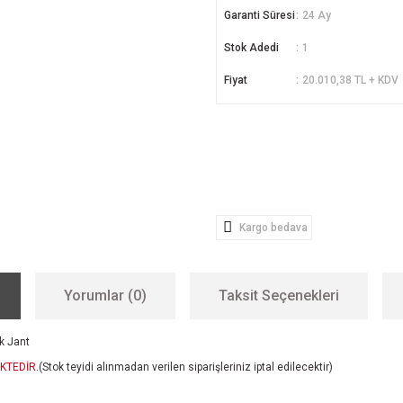
Garanti Süresi
24 Ay
Stok Adedi
1
Fiyat
20.010,38 TL + KDV
Kargo bedava
Yorumlar (0)
Taksit Seçenekleri
k Jant
KTEDİR.
(Stok teyidi alınmadan verilen siparişleriniz iptal edilecektir)