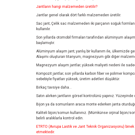
Jantların hangi malzemeden üretilir?
Jantlar genel olarak dört farklı malzemeden üretilir.
Sac jant; Çelik sac malzemeden iki parçanın soğuk formlanmas
kullanılır.
Son yıllarda otomobil firmaları tarafından alüminyum alaşım 
başlamıştır.
Alüminyum alaşım jant; yanlış bir kullanım ile, ülkemizde ge
Alaşımı oluşturan titanyum, magnezyum gibi diğer malzemele
Magnezyum alaşım jantlar; yüksek maliyeti nedeni ile sadec
Kompozit jantlar; son yıllarda karbon fiber ve polimer kompozi
sebebiyle fiyatları yüksek, üretim adetleri düşüktür.
Birkaç tavsiye daha...
Satın alırken jantların görsel kontrolünü yapınız. Yüzeyinde
Bijon ya da somunların araca monte ederken janta oturduğu
Kaliteli bijon/somun kullanınız. (Mümkünse orjinal bijon/so
belirli aralıklarla kontrol edin.
ETRTO (Avrupa Lastik ve Jant Teknik Organizasyonu) binek ar
etmektedir.