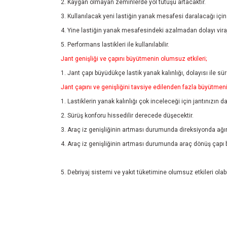
2. Kaygan olmayan zeminlerde yol tutuşu artacaktır.
3. Kullanılacak yeni lastiğin yanak mesafesi daralacağı için 
4. Yine lastiğin yanak mesafesindeki azalmadan dolayı viraj
5. Performans lastikleri ile kullanılabilir.
Jant genişliği ve çapını büyütmenin olumsuz etkileri;
1. Jant çapı büyüdükçe lastik yanak kalınlığı, dolayısı ile sü
Jant çapını ve genişliğini tavsiye edilenden fazla büyütmenin
1. Lastiklerin yanak kalınlığı çok inceleceği için jantınızın d
2. Sürüş konforu hissedilir derecede düşecektir.
3. Araç iz genişliğinin artması durumunda direksiyonda ağır
4. Araç iz genişliğinin artması durumunda araç dönüş çapı 
5. Debriyaj sistemi ve yakıt tüketimine olumsuz etkileri olabil
Bu ürünün fiyat bilgisi, resim, ürün açıklamalarında ve diğ