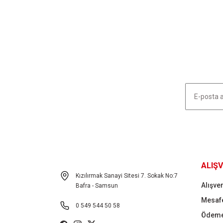
Görüş ve önerileriniz için teşekkür ederiz.
Ürün resmi kalitesiz, bozuk veya görüntülenemiyor.
Ürün açıklamasında eksik bilgiler bulunuyor.
Ürün bilgilerinde hatalar bulunuyor.
Ürün fiyatı diğer sitelerden daha pahalı.
Bu ürüne benzer farklı alternatifler olmalı.
HABER LİSTEMİZE KAYDOLUN
ALIŞV
Kızılırmak Sanayi Sitesi 7. Sokak No:7
Alışver
Bafra - Samsun
Mesafe
0 549 544 50 58
Ödeme