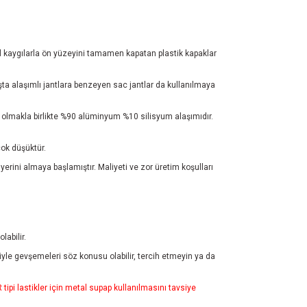
sel kaygılarla ön yüzeyini tamamen kapatan plastik kapaklar
şta alaşımlı jantlara benzeyen sac jantlar da kullanılmaya
er olmakla birlikte %90 alüminyum %10 silisyum alaşımıdır.
ok düşüktür.
 yerini almaya başlamıştır. Maliyeti ve zor üretim koşulları
abilir.
iyle gevşemeleri söz konusu olabilir, tercih etmeyin ya da
pi lastikler için metal supap kullanılmasını tavsiye