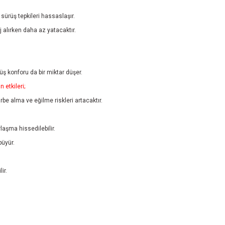
sürüş tepkileri hassaslaşır.
 alırken daha az yatacaktır.
rüş konforu da bir miktar düşer.
 etkileri;
arbe alma ve eğilme riskleri artacaktır.
laşma hissedilebilir.
büyür.
ir.
er konularda yetersiz gördüğünüz noktaları öneri formunu kullanarak tarafımıza i