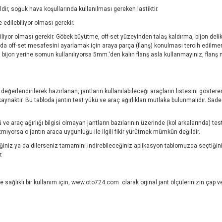
ğildir, soğuk hava koşullarında kullanılması gereken lastiktir.
edilebiliyor olması gerekir.
iyor olması gerekir. Göbek büyütme, off-set yüzeyinden talaş kaldırma, bijon delikl
da off-set mesafesini ayarlamak için araya parça (flanş) konulması tercih edilme
zda bijon yerine somun kullanılıyorsa 5mm.'den kalın flanş asla kullanmayınız, fla
.
ı değerlendirilerek hazırlanan, jantların kullanılabileceği araçların listesini göste
aktır. Bu tabloda jantın test yükü ve araç ağırlıkları mutlaka bulunmalıdır. Sadece
ve araç ağırlığı bilgisi olmayan jantların bazılarının üzerinde (kol arkalarında) 
ıyorsa o jantın araca uygunluğu ile ilgili fikir yürütmek mümkün değildir.
niz ya da dilerseniz tamamını indirebileceğiniz aplikasyon tablomuzda seçtiğini
.
 sağlıklı bir kullanım için,
www.oto724.com
olarak orjinal jant ölçülerinizin çap 