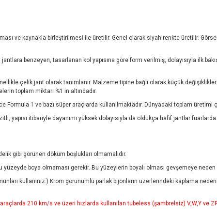
ı ve kaynakla birleştirilmesi ile üretilir. Genel olarak siyah renkte üretilir. Gör
jantlara benzeyen, tasarlanan kol yapısına göre form verilmiş, dolayısıyla ilk bakı
nellikle çelik jant olarak tanımlanır. Malzeme tipine bağlı olarak küçük değişiklikl
rin toplam miktarı %1 in altındadır.
e Formula 1 ve bazı süper araçlarda kullanılmaktadır. Dünyadaki toplam üretimi ç
tli, yapısı itibariyle dayanımı yüksek dolayısıyla da oldukça hafif jantlar fuarlarda
 delik gibi görünen döküm boşlukları olmamalıdır.
 yüzeyde boya olmaması gerekir. Bu yüzeylerin boyalı olması gevşemeye neden ol
munları kullanınız.) Krom görünümlü parlak bijonların üzerlerindeki kaplama neden
açlarda 210 km/s ve üzeri hızlarda kullanılan tubeless (şambrelsiz) V,W,Y ve ZR ti