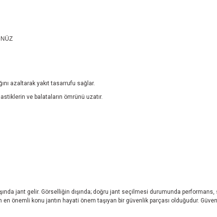
ÜNÜZ
ğını azaltarak yakıt tasarrufu sağlar.
lastiklerin ve balataların ömrünü uzatır.
başında jant gelir. Görselliğin dışında; doğru jant seçilmesi durumunda performans,
eken en önemli konu jantın hayati önem taşıyan bir güvenlik parçası olduğudur. Güvend