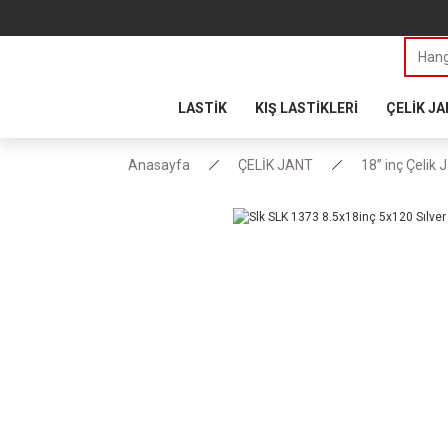
LASTİK
KIŞ LASTİKLERİ
ÇELİK J
Anasayfa
ÇELİK JANT
18” inç Çelik 