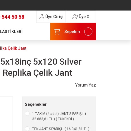
 544 50 58
Üye Girişi
Üye Ol
 LASTİKLERİ
Sepetim
ika Çelik Jant
.5x18inç 5x120 Sılver
eplika Çelik Jant
Yorum Yaz
Seçenekler
1 TAKIM (4 adet) JANT SİPARİŞİ - (
32.683,61 TL ) ( TÜKENDİ )
TEK JANT SİPARİŞİ - ( 16.341,81 TL )