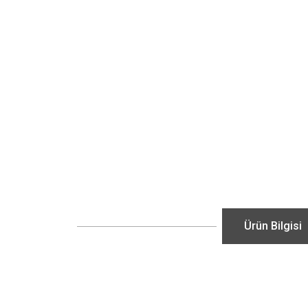
Ürün Bilgisi
Bu ürünün fiyat bilgisi, resim, ürün açıklamalarında ve diğ
Görüş ve önerileriniz için teşekkür ederiz.