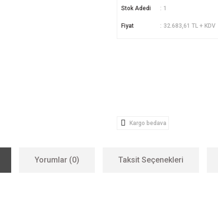
Stok Adedi
1
Fiyat
32.683,61 TL + KDV
Kargo bedava
Yorumlar (0)
Taksit Seçenekleri
er konularda yetersiz gördüğünüz noktaları öneri formunu kullanarak tarafımıza i
Bu ürüne ilk yorumu siz yapın!