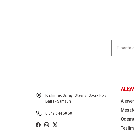
Ürün resmi kalitesiz, bozuk veya görüntülenemiyor.
Ürün açıklamasında eksik bilgiler bulunuyor.
Ürün bilgilerinde hatalar bulunuyor.
Ürün fiyatı diğer sitelerden daha pahalı.
Bu ürüne benzer farklı alternatifler olmalı.
HABER LİSTEMİZE KAYDOLUN
ALIŞV
Kızılırmak Sanayi Sitesi 7. Sokak No:7
Alışver
Bafra - Samsun
Mesafe
0 549 544 50 58
Ödeme
Teslima