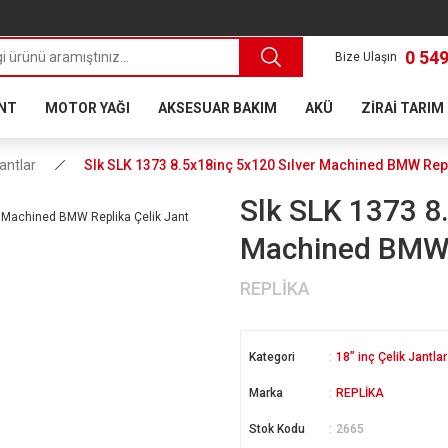
0 549
Bize Ulaşın
ANT
MOTOR YAĞI
AKSESUAR BAKIM
AKÜ
ZİRAİ TARIM
Jantlar
Slk SLK 1373 8.5x18inç 5x120 Sılver Machined BMW Repl
Slk SLK 1373 8
Machined BMW R
REPLİKA
Kategori
18” inç Çelik Jantlar
Marka
REPLİKA
Stok Kodu
2665