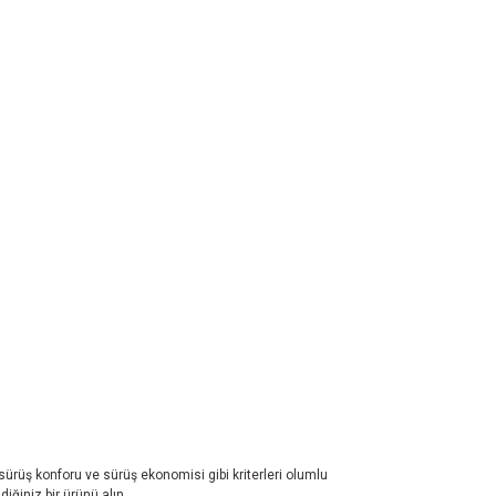
 sürüş konforu ve sürüş ekonomisi gibi kriterleri olumlu
iğiniz bir ürünü alın.