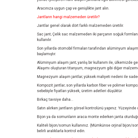
Aracınıza uygun çap ve genişlikte jant alın.
Jantların hangi malzemeden üretilir?
Jantlar genel olarak dört farklı malzemeden üretilir.
Sac jant; Çelik sac malzemeden iki parçanın soğuk formlanmas
kullanılır.
Son yıllarda otomobil firmaları tarafından alüminyum alaşım 
başlamıştır.
Alüminyum alaşım jant; yanlış bir kullanım ile, ülkemizde ge
Alaşımı oluşturan titanyum, magnezyum gibi diğer malzemele
Magnezyum alaşım jantlar; yüksek maliyeti nedeni ile sadec
Kompozit jantlar; son yıllarda karbon fiber ve polimer kompozi
sebebiyle fiyatları yüksek, üretim adetleri düşüktür.
Birkaç tavsiye daha...
Satın alırken jantların görsel kontrolünü yapınız. Yüzeyinde
Bijon ya da somunların araca monte ederken janta oturduğu
Kaliteli bijon/somun kullanınız. (Mümkünse orjinal bijon/so
belirli aralıklarla kontrol edin.