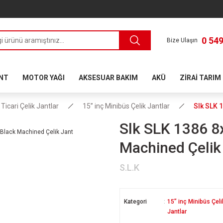
0 549
Bize Ulaşın
ANT
MOTOR YAĞI
AKSESUAR BAKIM
AKÜ
ZİRAİ TARIM
Ticari Çelik Jantlar
15” inç Minibüs Çelik Jantlar
Slk SLK 
Slk SLK 1386 8
Machined Çelik
S.L.K
Kategori
15” inç Minibüs Çeli
Jantlar