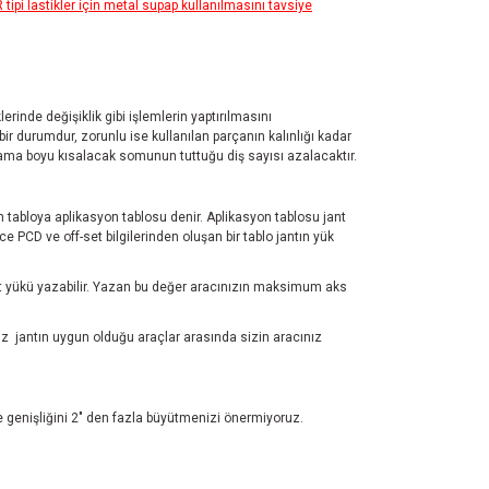
pi lastikler için metal supap kullanılmasını tavsiye
rinde değişiklik gibi işlemlerin yaptırılmasını
r durumdur, zorunlu ise kullanılan parçanın kalınlığı kadar
plama boyu kısalacak somunun tuttuğu diş sayısı azalacaktır.
ren tabloya aplikasyon tablosu denir. Aplikasyon tablosu jant
 PCD ve off-set bilgilerinden oluşan bir tablo jantın yük
test yükü yazabilir. Yazan bu değer aracınızın maksimum aks
z jantın uygun olduğu araçlar arasında sizin aracınız
ve genişliğini 2" den fazla büyütmenizi önermiyoruz.