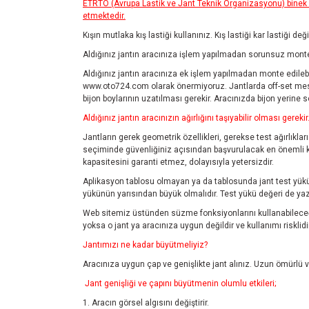
ETRTO (Avrupa Lastik ve Jant Teknik Organizasyonu) binek ar
etmektedir.
Kışın mutlaka kış lastiği kullanınız. Kış lastiği kar lastiği de
Aldığınız jantın aracınıza işlem yapılmadan sorunsuz monte 
Aldığınız jantın aracınıza ek işlem yapılmadan monte edilebil
www.oto724.com
olarak önermiyoruz. Jantlarda off-set mes
bijon boylarının uzatılması gerekir. Aracınızda bijon yerine
Aldığınız jantın aracınızın ağırlığını taşıyabilir olması gerekir
Jantların gerek geometrik özellikleri, gerekse test ağırlıklar
seçiminde güvenliğiniz açısından başvurulacak en önemli kayn
kapasitesini garanti etmez, dolayısıyla yetersizdir.
Aplikasyon tablosu olmayan ya da tablosunda jant test yükü 
yükünün yarısından büyük olmalıdır. Test yükü değeri de yazm
Web sitemiz üstünden süzme fonksiyonlarını kullanabileceği
yoksa o jant ya aracınıza uygun değildir ve kullanımı risklidir
Jantımızı ne kadar büyütmeliyiz?
Aracınıza uygun çap ve genişlikte jant alınız. Uzun ömürlü ve
Jant genişliği ve çapını büyütmenin olumlu etkileri;
1. Aracın görsel algısını değiştirir.