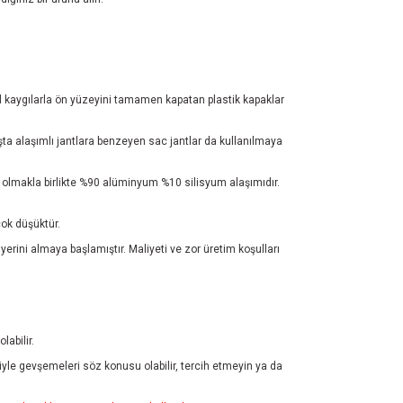
sel kaygılarla ön yüzeyini tamamen kapatan plastik kapaklar
şta alaşımlı jantlara benzeyen sac jantlar da kullanılmaya
er olmakla birlikte %90 alüminyum %10 silisyum alaşımıdır.
ok düşüktür.
 yerini almaya başlamıştır. Maliyeti ve zor üretim koşulları
abilir.
iyle gevşemeleri söz konusu olabilir, tercih etmeyin ya da