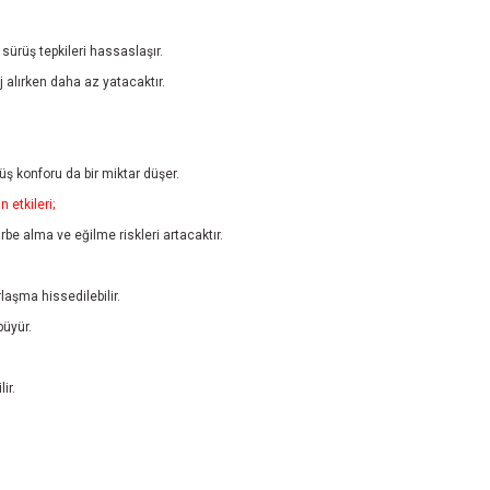
sürüş tepkileri hassaslaşır.
 alırken daha az yatacaktır.
rüş konforu da bir miktar düşer.
 etkileri;
arbe alma ve eğilme riskleri artacaktır.
laşma hissedilebilir.
büyür.
ir.
er konularda yetersiz gördüğünüz noktaları öneri formunu kullanarak tarafımıza i
Bu ürüne ilk yorumu siz yapın!