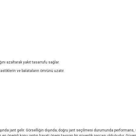
ğını azaltarak yakıt tasarrufu sağlar.
lastiklerin ve balataların ömrünü uzatır.
başında jant gelir. Görselliğin dışında; doğru jant seçilmesi durumunda performans,
eken en önemli konu jantın hayati önem taşıyan bir güvenlik parçası olduğudur. Güvend