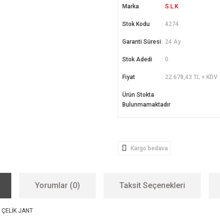
Marka
S.L.K
Stok Kodu
4274
Garanti Süresi
24 Ay
Stok Adedi
0
Fiyat
22.678,43 TL + KDV
Ürün Stokta
Bulunmamaktadır
Kargo bedava
Yorumlar (0)
Taksit Seçenekleri
 ÇELİK JANT