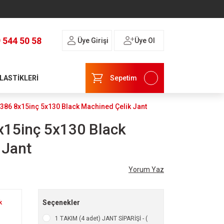
 544 50 58
Üye Girişi
Üye Ol
 LASTİKLERİ
Sepetim
1386 8x15inç 5x130 Black Machined Çelik Jant
x15inç 5x130 Black
 Jant
Yorum Yaz
Seçenekler
k
1 TAKIM (4 adet) JANT SİPARİŞİ - (