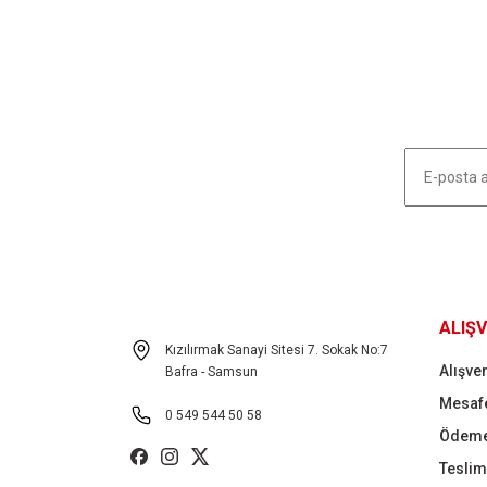
Ürün resmi kalitesiz, bozuk veya görüntülenemiyor.
Ürün açıklamasında eksik bilgiler bulunuyor.
Ürün bilgilerinde hatalar bulunuyor.
Ürün fiyatı diğer sitelerden daha pahalı.
Bu ürüne benzer farklı alternatifler olmalı.
HABER LİSTEMİZE KAYDOLUN
ALIŞV
Kızılırmak Sanayi Sitesi 7. Sokak No:7
Alışver
Bafra - Samsun
Mesafe
0 549 544 50 58
Ödeme
Teslima