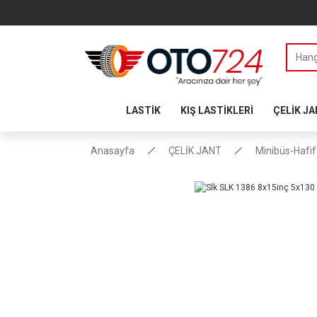
LASTİK
KIŞ LASTİKLERİ
ÇELİK J
Anasayfa
ÇELİK JANT
Minibüs-Hafif 