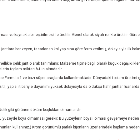
ı ve kaynakla birleştirilmesi ile üretilir. Genel olarak siyah renkte üretilir. Gör
jantlara benzeyen, tasarlanan kol yapısına göre form verilmiş, dolayısıyla ilk bakı
nellikle çelik jant olarak tanımlanır. Malzeme tipine bağlı olarak küçük değişiklikl
rin toplam miktarı %1 in altındadır.
e Formula 1 ve bazı süper araçlarda kullanılmaktadır. Dünyadaki toplam üretimi ç
tli, yapısı itibariyle dayanımı yüksek dolayısıyla da oldukça hafif jantlar fuarlarda
 delik gibi görünen döküm boşlukları olmamalıdır.
 yüzeyde boya olmaması gerekir. Bu yüzeylerin boyalı olması gevşemeye neden ol
munları kullanınız.) Krom görünümlü parlak bijonların üzerlerindeki kaplama neden