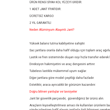
ÜRÜN RENGİ SİYAH KOL YÜZEYİ GRİDİR.
1 ADET JANT FİYATIDIR.
ÜCRETSİZ KARGO
2 YIL GARANTİLİ
Neden Alüminyum Alaşımlı Jant?
Yüksek balans tutma kabiliyetine sahiptir.
Sac jantlara oranla daha hafif olduğu için toplam araç ağırlı
Lastik ve fren sisteminde oluşan ısıyı hızla transfer ederek 
Direksiyon hakimiyetini ve araç dengesini arttırır.
Tubeless lastikle mükemmel uyum sağlar.
Diğer jantlara göre model çeşitliği daha fazladır.
Estetiktir, araca ayrıcalıklı bir görünüm kazandırır.
Doğru bilinen yanlışlar ve tavsiyeler
Jant bir güvenlik parçasıdır, güvendiğiniz bir ürünü alın.
Araçların kişiselleştirilmesi amacı ile kullanılan ürünlerin 
yönde iyileştiren hafif alaşım jantlarla ilgili bilinmesi ger