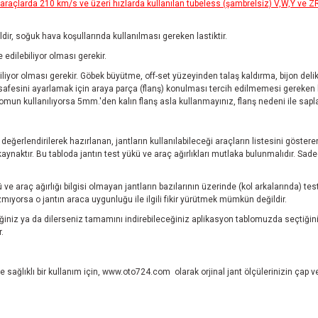
açlarda 210 km/s ve üzeri hızlarda kullanılan tubeless (şambrelsiz) V,W,Y ve ZR ti
ğildir, soğuk hava koşullarında kullanılması gereken lastiktir.
edilebiliyor olması gerekir.
iyor olması gerekir. Göbek büyütme, off-set yüzeyinden talaş kaldırma, bijon delikle
afesini ayarlamak için araya parça (flanş) konulması tercih edilmemesi gereken bi
 somun kullanılıyorsa 5mm.'den kalın flanş asla kullanmayınız, flanş nedeni ile sa
.
ı değerlendirilerek hazırlanan, jantların kullanılabileceği araçların listesini göste
aktır. Bu tabloda jantın test yükü ve araç ağırlıkları mutlaka bulunmalıdır. Sadece
ve araç ağırlığı bilgisi olmayan jantların bazılarının üzerinde (kol arkalarında) 
ıyorsa o jantın araca uygunluğu ile ilgili fikir yürütmek mümkün değildir.
niz ya da dilerseniz tamamını indirebileceğiniz aplikasyon tablomuzda seçtiğini
.
 sağlıklı bir kullanım için,
www.oto724.com
olarak orjinal jant ölçülerinizin çap 