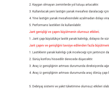
2. Kaygan olmayan zeminlerde yol tutuşu artacaktır.
3. Kullanılacak yeni lastiğin yanak mesafesi daralacağı için 
4. Yine lastiğin yanak mesafesindeki azalmadan dolayı viraj
5. Performans lastikleri ile kullanılabilir.
Jant genişliği ve çapını büyütmenin olumsuz etkileri;
1. Jant çapı büyüdükçe lastik yanak kalınlığı, dolayısı ile sü
Jant çapını ve genişliğini tavsiye edilenden fazla büyütmenin
1. Lastiklerin yanak kalınlığı çok inceleceği için jantınızın d
2. Sürüş konforu hissedilir derecede düşecektir.
3. Araç iz genişliğinin artması durumunda direksiyonda ağır
4. Araç iz genişliğinin artması durumunda araç dönüş çapı 
5. Debriyaj sistemi ve yakıt tüketimine olumsuz etkileri olabil
Bu ürünün fiyat bilgisi, resim, ürün açıklamalarında ve diğ
Görüş ve önerileriniz için teşekkür ederiz.