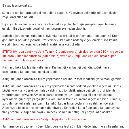
Birkaç tavsiye daha...
Satın alırken jantların görsel kontrolünü yapınız. Yüzeyinde delik gibi görünen döküm
boşlukları olmamalıdır.
Bijon ya da somunların araca monte ederken janta oturduğu yüzeyde boya olmaması
gerekir. Bu yüzeylerin boyalı olması gevşemeye neden olabilir.
Kaliteli bijon/somun kullanınız. (Mümkünse orjinal bijon/somunları kullanınız.) Krom
görünümlü parlak bijonların üzerlerindeki kaplama nedeniyle gevşemeleri söz konusu
olabilir, tercih etmeyin ya da belirli aralıklarla kontrol edin.
ETRTO (Avrupa Lastik ve Jant Teknik Organizasyonu) binek araçlarda 210 km/s ve üzeri
hızlarda kullanılan tubeless (şambrelsiz) V,W,Y ve ZR tipi lastikler için metal supap
kullanılmasını tavsiye etmektedir.
Kışın mutlaka kış lastiği kullanınız. Kış lastiği kar lastiği değildir, soğuk hava
koşullarında kullanılması gereken lastiktir.
Aldığınız jantın aracınıza işlem yapılmadan sorunsuz monte edilebiliyor olması gerekir.
Aldığınız jantın aracınıza ek işlem yapılmadan monte edilebiliyor olması gerekir. Göbek
büyütme, off-set yüzeyinden talaş kaldırma, bijon deliklerinde değişiklik gibi işlemlerin
yaptırılmasını
www.oto724.com
olarak önermiyoruz. Jantlarda off-set mesafesini
ayarlamak için araya parça (flanş) konulması tercih edilmemesi gereken bir durumdur,
zorunlu ise kullanılan parçanın kalınlığı kadar bijon boylarının uzatılması gerekir.
Aracınızda bijon yerine somun kullanılıyorsa 5mm.'den kalın flanş asla kullanmayınız,
flanş nedeni ile saplama boyu kısalacak somunun tuttuğu diş sayısı azalacaktır.
Aldığınız jantın aracınızın ağırlığını taşıyabilir olması gerekir.
Jantların gerek geometrik özellikleri, gerekse test ağırlıkları değerlendirilerek hazırlanan,