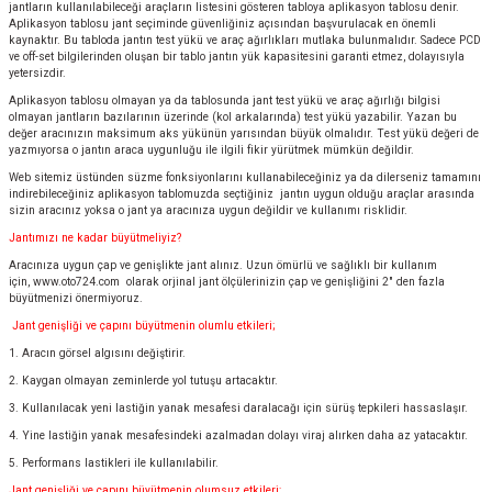
jantların kullanılabileceği araçların listesini gösteren tabloya aplikasyon tablosu denir.
Aplikasyon tablosu jant seçiminde güvenliğiniz açısından başvurulacak en önemli
kaynaktır. Bu tabloda jantın test yükü ve araç ağırlıkları mutlaka bulunmalıdır. Sadece PCD
ve off-set bilgilerinden oluşan bir tablo jantın yük kapasitesini garanti etmez, dolayısıyla
yetersizdir.
Aplikasyon tablosu olmayan ya da tablosunda jant test yükü ve araç ağırlığı bilgisi
olmayan jantların bazılarının üzerinde (kol arkalarında) test yükü yazabilir. Yazan bu
değer aracınızın maksimum aks yükünün yarısından büyük olmalıdır. Test yükü değeri de
yazmıyorsa o jantın araca uygunluğu ile ilgili fikir yürütmek mümkün değildir.
Web sitemiz üstünden süzme fonksiyonlarını kullanabileceğiniz ya da dilerseniz tamamını
indirebileceğiniz aplikasyon tablomuzda seçtiğiniz jantın uygun olduğu araçlar arasında
sizin aracınız yoksa o jant ya aracınıza uygun değildir ve kullanımı risklidir.
Jantımızı ne kadar büyütmeliyiz?
Aracınıza uygun çap ve genişlikte jant alınız. Uzun ömürlü ve sağlıklı bir kullanım
için,
www.oto724.com
olarak orjinal jant ölçülerinizin çap ve genişliğini 2" den fazla
büyütmenizi önermiyoruz.
Jant genişliği ve çapını büyütmenin olumlu etkileri;
1. Aracın görsel algısını değiştirir.
2. Kaygan olmayan zeminlerde yol tutuşu artacaktır.
3. Kullanılacak yeni lastiğin yanak mesafesi daralacağı için sürüş tepkileri hassaslaşır.
4. Yine lastiğin yanak mesafesindeki azalmadan dolayı viraj alırken daha az yatacaktır.
5. Performans lastikleri ile kullanılabilir.
Jant genişliği ve çapını büyütmenin olumsuz etkileri;