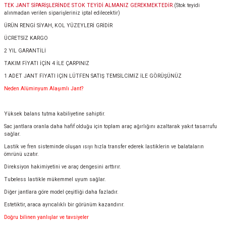
TEK JANT SİPARİŞLERİNDE STOK TEYİDİ ALMANIZ GEREKMEKTEDİR.
(Stok teyidi
alınmadan verilen siparişleriniz iptal edilecektir)
ÜRÜN RENGİ SİYAH, KOL YÜZEYLERİ GRİDİR
ÜCRETSİZ KARGO
2 YIL GARANTİLİ
TAKIM FİYATI İÇİN 4 İLE ÇARPINIZ
1 ADET JANT FİYATI İÇİN LÜTFEN SATIŞ TEMSİLCİMİZ İLE GÖRÜŞÜNÜZ
Neden Alüminyum Alaşımlı Jant?
Yüksek balans tutma kabiliyetine sahiptir.
Sac jantlara oranla daha hafif olduğu için toplam araç ağırlığını azaltarak yakıt tasarrufu
sağlar.
Lastik ve fren sisteminde oluşan ısıyı hızla transfer ederek lastiklerin ve balataların
ömrünü uzatır.
Direksiyon hakimiyetini ve araç dengesini arttırır.
Tubeless lastikle mükemmel uyum sağlar.
Diğer jantlara göre model çeşitliği daha fazladır.
Estetiktir, araca ayrıcalıklı bir görünüm kazandırır.
Doğru bilinen yanlışlar ve tavsiyeler