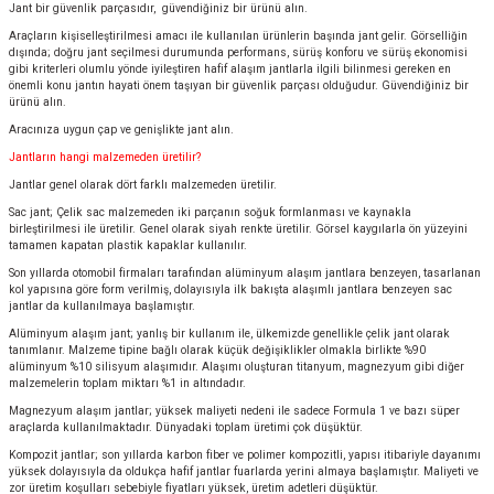
Jant bir güvenlik parçasıdır, güvendiğiniz bir ürünü alın.
Araçların kişiselleştirilmesi amacı ile kullanılan ürünlerin başında jant gelir. Görselliğin
dışında; doğru jant seçilmesi durumunda performans, sürüş konforu ve sürüş ekonomisi
gibi kriterleri olumlu yönde iyileştiren hafif alaşım jantlarla ilgili bilinmesi gereken en
önemli konu jantın hayati önem taşıyan bir güvenlik parçası olduğudur. Güvendiğiniz bir
ürünü alın.
Aracınıza uygun çap ve genişlikte jant alın.
Jantların hangi malzemeden üretilir?
Jantlar genel olarak dört farklı malzemeden üretilir.
Sac jant; Çelik sac malzemeden iki parçanın soğuk formlanması ve kaynakla
birleştirilmesi ile üretilir. Genel olarak siyah renkte üretilir. Görsel kaygılarla ön yüzeyini
tamamen kapatan plastik kapaklar kullanılır.
Son yıllarda otomobil firmaları tarafından alüminyum alaşım jantlara benzeyen, tasarlanan
kol yapısına göre form verilmiş, dolayısıyla ilk bakışta alaşımlı jantlara benzeyen sac
jantlar da kullanılmaya başlamıştır.
Alüminyum alaşım jant; yanlış bir kullanım ile, ülkemizde genellikle çelik jant olarak
tanımlanır. Malzeme tipine bağlı olarak küçük değişiklikler olmakla birlikte %90
alüminyum %10 silisyum alaşımıdır. Alaşımı oluşturan titanyum, magnezyum gibi diğer
malzemelerin toplam miktarı %1 in altındadır.
Magnezyum alaşım jantlar; yüksek maliyeti nedeni ile sadece Formula 1 ve bazı süper
araçlarda kullanılmaktadır. Dünyadaki toplam üretimi çok düşüktür.
Kompozit jantlar; son yıllarda karbon fiber ve polimer kompozitli, yapısı itibariyle dayanımı
yüksek dolayısıyla da oldukça hafif jantlar fuarlarda yerini almaya başlamıştır. Maliyeti ve
zor üretim koşulları sebebiyle fiyatları yüksek, üretim adetleri düşüktür.