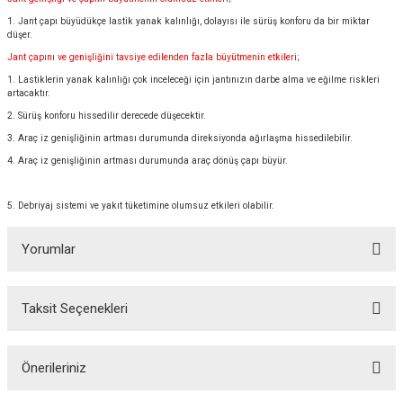
1. Jant çapı büyüdükçe lastik yanak kalınlığı, dolayısı ile sürüş konforu da bir miktar
düşer.
Jant çapını ve genişliğini tavsiye edilenden fazla büyütmenin etkileri;
1. Lastiklerin yanak kalınlığı çok inceleceği için jantınızın darbe alma ve eğilme riskleri
artacaktır.
2. Sürüş konforu hissedilir derecede düşecektir.
3. Araç iz genişliğinin artması durumunda direksiyonda ağırlaşma hissedilebilir.
4. Araç iz genişliğinin artması durumunda araç dönüş çapı büyür.
5. Debriyaj sistemi ve yakıt tüketimine olumsuz etkileri olabilir.
Yorumlar
Taksit Seçenekleri
Bu ürüne ilk yorumu siz yapın!
Önerileriniz
Yorum Yaz