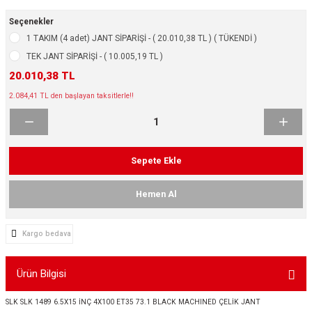
ikleri
ntlar
Seçenekler
1 TAKIM (4 adet) JANT SİPARİŞİ - ( 20.010,38 TL ) ( TÜKENDİ )
ş Lastikleri
ntlar
TEK JANT SİPARİŞİ - ( 10.005,19 TL )
20.010,38 TL
ntlar
2.084,41 TL den başlayan taksitlerle!!
ntlar
ntlar
Sepete Ekle
 / KROM SERİ
Hemen Al
rı
Kargo bedava
cari Çelik Jantlar
Ürün Bilgisi
lik Jant
SLK SLK 1489 6.5X15 İNÇ 4X100 ET35 73.1 BLACK MACHINED ÇELİK JANT