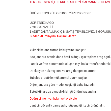
TEK JANT SİPARİŞLERİNDE STOK TEYİDİ ALMANIZ GEREKME
ÜRÜN RENGİ KÜL GRİ KOL YÜZEYİ GRİDİR.
ÜCRETSİZ KAGO
2 YIL GARANTİLİ
1 ADET JANT ALMAK İÇİN SATIŞ TEMSİLCİMİZLE GÖRÜŞ
Neden Alüminyum Alaşımlı Jant?
Yüksek balans tutma kabiliyetine sahiptir.
Sac jantlara oranla daha hafif olduğu için toplam araç ağırlı
Lastik ve fren sisteminde oluşan ısıyı hızla transfer ederek 
Direksiyon hakimiyetini ve araç dengesini arttırır.
Tubeless lastikle mükemmel uyum sağlar.
Diğer jantlara göre model çeşitliği daha fazladır.
Estetiktir, araca ayrıcalıklı bir görünüm kazandırır.
Doğru bilinen yanlışlar ve tavsiyeler
Jant bir güvenlik parçasıdır, güvendiğiniz bir ürünü alın.