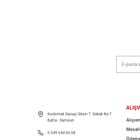
Bu ürünün fiyat bilgisi, resim, ürün açıklamalarında ve diğ
Görüş ve önerileriniz için teşekkür ederiz.
Ürün resmi kalitesiz, bozuk veya görüntülenemiyor.
Ürün açıklamasında eksik bilgiler bulunuyor.
Ürün bilgilerinde hatalar bulunuyor.
Ürün fiyatı diğer sitelerden daha pahalı.
Bu ürüne benzer farklı alternatifler olmalı.
HABER LİSTEMİZE KAYDOLUN
ALIŞV
Kızılırmak Sanayi Sitesi 7. Sokak No:7
Alışver
Bafra - Samsun
Mesafe
0 549 544 50 58
Ödeme