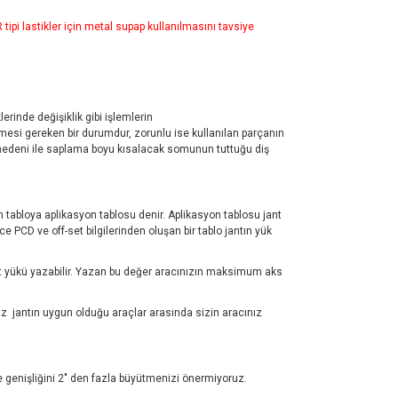
pi lastikler için metal supap kullanılmasını tavsiye
erinde değişiklik gibi işlemlerin
mesi gereken bir durumdur, zorunlu ise kullanılan parçanın
nş nedeni ile saplama boyu kısalacak somunun tuttuğu diş
ren tabloya aplikasyon tablosu denir. Aplikasyon tablosu jant
 PCD ve off-set bilgilerinden oluşan bir tablo jantın yük
test yükü yazabilir. Yazan bu değer aracınızın maksimum aks
z jantın uygun olduğu araçlar arasında sizin aracınız
ve genişliğini 2" den fazla büyütmenizi önermiyoruz.