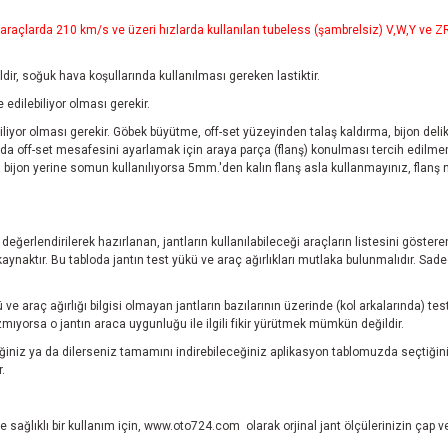
açlarda 210 km/s ve üzeri hızlarda kullanılan tubeless (şambrelsiz) V,W,Y ve ZR ti
ğildir, soğuk hava koşullarında kullanılması gereken lastiktir.
edilebiliyor olması gerekir.
iyor olması gerekir. Göbek büyütme, off-set yüzeyinden talaş kaldırma, bijon delikl
da off-set mesafesini ayarlamak için araya parça (flanş) konulması tercih edilme
zda bijon yerine somun kullanılıyorsa 5mm.'den kalın flanş asla kullanmayınız, fla
.
ı değerlendirilerek hazırlanan, jantların kullanılabileceği araçların listesini göste
aktır. Bu tabloda jantın test yükü ve araç ağırlıkları mutlaka bulunmalıdır. Sadece
ve araç ağırlığı bilgisi olmayan jantların bazılarının üzerinde (kol arkalarında) 
ıyorsa o jantın araca uygunluğu ile ilgili fikir yürütmek mümkün değildir.
niz ya da dilerseniz tamamını indirebileceğiniz aplikasyon tablomuzda seçtiğini
.
 sağlıklı bir kullanım için,
www.oto724.com
olarak orjinal jant ölçülerinizin çap 