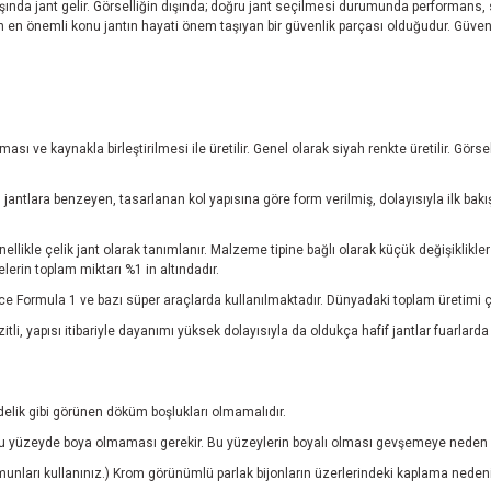
başında jant gelir. Görselliğin dışında; doğru jant seçilmesi durumunda performans,
eken en önemli konu jantın hayati önem taşıyan bir güvenlik parçası olduğudur. Güvend
ı ve kaynakla birleştirilmesi ile üretilir. Genel olarak siyah renkte üretilir. Gör
jantlara benzeyen, tasarlanan kol yapısına göre form verilmiş, dolayısıyla ilk bakı
nellikle çelik jant olarak tanımlanır. Malzeme tipine bağlı olarak küçük değişiklikl
rin toplam miktarı %1 in altındadır.
e Formula 1 ve bazı süper araçlarda kullanılmaktadır. Dünyadaki toplam üretimi ç
tli, yapısı itibariyle dayanımı yüksek dolayısıyla da oldukça hafif jantlar fuarlarda
 delik gibi görünen döküm boşlukları olmamalıdır.
 yüzeyde boya olmaması gerekir. Bu yüzeylerin boyalı olması gevşemeye neden ol
munları kullanınız.) Krom görünümlü parlak bijonların üzerlerindeki kaplama neden