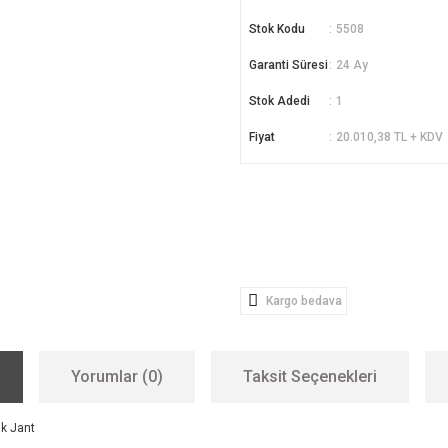
Stok Kodu
5508
Garanti Süresi
24 Ay
Stok Adedi
1
Fiyat
20.010,38 TL + KDV
Kargo bedava
Yorumlar (0)
Taksit Seçenekleri
ik Jant