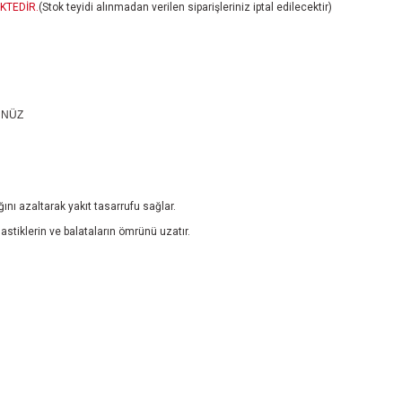
KTEDİR.
(Stok teyidi alınmadan verilen siparişleriniz iptal edilecektir)
ÜNÜZ
ğını azaltarak yakıt tasarrufu sağlar.
lastiklerin ve balataların ömrünü uzatır.